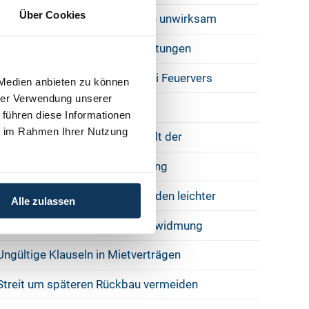
Über Cookies
Juristendeutsch kann Verträge unwirksam
Senkungsrisse durch Aufschüttungen
Wiederherstellungsklauseln bei Feuervers
 Medien anbieten zu können
hrer Verwendung unserer
Landwirtschaft als GesbR
 führen diese Informationen
ie im Rahmen Ihrer Nutzung
Zieht der Hauptmieter aus, zahlt der
OGH: Nässeschäden in Wohnung
Eigenbedarfskündigungen werden leichter
Alle zulassen
Eine Wohnung darf nur mit Umwidmung
Ungültige Klauseln in Mietverträgen
Streit um späteren Rückbau vermeiden