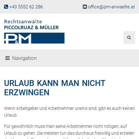
+43 5552 62 286
office@pm-anwaelte.at
Start
Fachgebiete
Gesellschaftsrecht, Wirtschaftsrecht
Gesellschaftsgründung &
Navigation
Beteiligungen
Unternehmensnachfolge
Gewerberecht, Betriebsanlagenrecht
URLAUB KANN MAN NICHT
Immobilienrecht, Bauträgerrecht
ERZWINGEN
Ferienimmobilien in Vorarlberg
Erbrecht
Wenn Arbeitgeber und Arbeitnehmer uneins sind, gibt es auch keinen
Familienrecht und Scheidungen
Urlaub.
Prozessführung und
Schiedsgerichtsbarkeit
Für gewöhnlich muss man seine Arbeitnehmer nicht nötigen, auf
Urlaub zu gehen. Die meisten tun das durchaus freiwillig und erzielen
Skiunfälle in Österreich