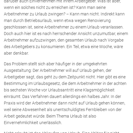
darüber auch Einvernehmen mit ihrem Arbeitgeber. Was ist aber,
wenn ein solches nicht zu erreichen ist? Kann man seine
Arbeitnehmer zu Urlaub zwingen? – Kann man nicht. Indirekt kann
Über uns
man durch Betriebsurlaub, wenn etwa wegen Renovierung
Kanzleiteam
geschlossen ist, seine Arbeitnehmer zu einem Urlaub veranlassen.
Doch auch hier ist es nach herrschender Ansicht unzumutbar, einem
Netzwerk
Arbeitnehmer aufzuzwingen, den gesamten Urlaub nach Vorgabe
Download
des Arbeitgebers zu konsumieren. Ein Teil, etwa eine Woche, wäre
Die Österreichischen Rechtsanwälte
aber denkbar.
Das Problem stellt sich aber häufiger in der umgekehrten
Ausgestaltung: Der Arbeitnehmer will auf Urlaub gehen, der
Anwälte
Arbeitgeber sagt, das geht zu dem Zeitpunkt nicht. Hier gibt es eine
Dr. Stefan Müller
Bestimmung im Urlaubsgesetz, die dem Arbeitnehmer in der achten
bis sechsten Woche vor Urlaubsantritt eine Klagsmöglichkeit
Dr. Petra Piccolruaz
einräumt. Das Verfahren dauert allerdings ein halbes Jahr. In der
Mag. Patrick Piccolruaz
Praxis wird der Arbeitnehmer dann nicht auf Urlaub gehen können,
Dr. Roland Piccolruaz †
weil seine Abwesenheit als unentschuldigtes Fernbleiben von der
Mag. Raphaela Klotz
Arbeit gedeutet würde. Beim Thema Urlaub ist also
Einvernehmlichkeit unerlässlich.