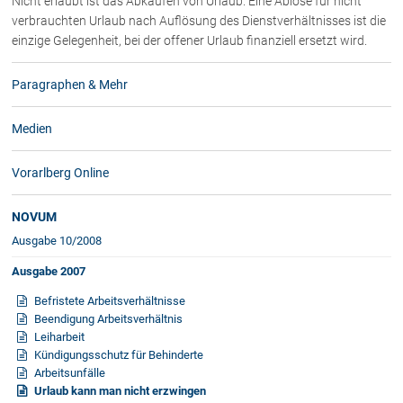
Nicht erlaubt ist das Abkaufen von Urlaub. Eine Ablöse für nicht
Rechtsnews
verbrauchten Urlaub nach Auflösung des Dienstverhältnisses ist die
einzige Gelegenheit, bei der offener Urlaub finanziell ersetzt wird.
Publikationen
Paragraphen & Mehr
Paragraphen & Mehr
Medien
Medien
Vorarlberg Online
Vorarlberg Online
NOVUM
Fachliteratur
NOVUM
Ausgabe 10/2008
Ausgabe 2007
FAQ
Befristete Arbeitsverhältnisse
Unternehmensnachfolge in der
Beendigung Arbeitsverhältnis
Familie
Leiharbeit
Wichtige Vertragsklauseln bei Kauf-
Kündigungsschutz für Behinderte
und Übergabeverträgen
Arbeitsunfälle
Check dein Recht/Erbrecht
Urlaub kann man nicht erzwingen