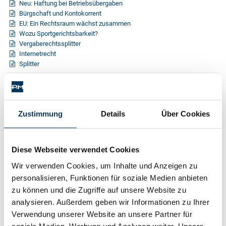
Neu: Haftung bei Betriebsübergaben
Schenkung von Immobilien
Bürgschaft und Kontokorrent
Checklisten: Haus-, Wohnungs- und
EU: Ein Rechtsraum wächst zusammen
Grundstückkauf
Wozu Sportgerichtsbarkeit?
Checkliste: Immobilienertragssteuer
Vergaberechtssplitter
Checkliste: Mietvertrag
Internetrecht
Splitter
Checkliste: GmbH-Gründung
Ausgabe 09/2006
Checkliste: Gewerbeanm. durch jur.
Person
Ausgabe 09/2005
Zustimmung
Details
Über Cookies
Ausgabe 09/2004
Kontakt
Ausgabe 10/2003
Diese Webseite verwendet Cookies
Ausgabe 09/2002
Wir verwenden Cookies, um Inhalte und Anzeigen zu
Ausgabe 09/2001
personalisieren, Funktionen für soziale Medien anbieten
Ausgabe 09/2000
zu können und die Zugriffe auf unsere Website zu
analysieren. Außerdem geben wir Informationen zu Ihrer
Ausgabe 11/1999
Verwendung unserer Website an unsere Partner für
Ausgabe 10/1998