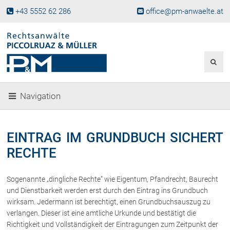
+43 5552 62 286
office@pm-anwaelte.at
Start
Fachgebiete
Gesellschaftsrecht, Wirtschaftsrecht
Gesellschaftsgründung &
Navigation
Beteiligungen
Unternehmensnachfolge
Gewerberecht, Betriebsanlagenrecht
EINTRAG IM GRUNDBUCH SICHERT
Immobilienrecht, Bauträgerrecht
RECHTE
Ferienimmobilien in Vorarlberg
Erbrecht
Sogenannte „dingliche Rechte” wie Eigentum, Pfandrecht, Baurecht
Familienrecht und Scheidungen
und Dienstbarkeit werden erst durch den Eintrag ins Grundbuch
Prozessführung und
wirksam. Jedermann ist berechtigt, einen Grundbuchsauszug zu
Schiedsgerichtsbarkeit
verlangen. Dieser ist eine amtliche Urkunde und bestätigt die
Skiunfälle in Österreich
Richtigkeit und Vollständigkeit der Eintragungen zum Zeitpunkt der