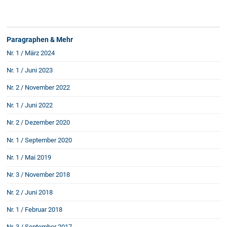
Schenkung von Immobilien
Checklisten: Haus-, Wohnungs- und
Grundstückkauf
Paragraphen & Mehr
Checkliste: Immobilienertragssteuer
Nr. 1 / März 2024
Checkliste: Mietvertrag
Checkliste: GmbH-Gründung
Nr. 1 / Juni 2023
Checkliste: Gewerbeanm. durch jur.
Nr. 2 / November 2022
Person
Nr. 1 / Juni 2022
Nr. 2 / Dezember 2020
Kontakt
Nr. 1 / September 2020
Nr. 1 / Mai 2019
Nr. 3 / November 2018
Nr. 2 / Juni 2018
Nr. 1 / Februar 2018
Nr. 3 / September 2017