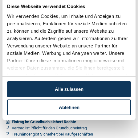
Diese Webseite verwendet Cookies
Nr. 3 / September 2013
Wir verwenden Cookies, um Inhalte und Anzeigen zu
Nr. 2 / Juni 2013
personalisieren, Funktionen für soziale Medien anbieten
zu können und die Zugriffe auf unsere Website zu
Nr. 1 / März 2013
analysieren. Außerdem geben wir Informationen zu Ihrer
Nr. 4 / Dezember 2012
Verwendung unserer Website an unsere Partner für
Nr. 3 / September 2012
soziale Medien, Werbung und Analysen weiter. Unsere
Partner führen diese Informationen möglicherweise mit
Nr. 2 / Juni 2012
weiteren Daten zusammen, die Sie ihnen bereitgestellt
Nr. 1 / März 2012
haben oder die sie im Rahmen Ihrer Nutzung der Dienste
gesammelt haben.
Nr. 4 / Dezember 2011
Alle zulassen
Nr. 3 / September 2011
Nr. 2 / Juni 2011
Ablehnen
Immobilientransaktionen
Eintrag im Grundbuch sichert Rechte
Vertrag ist Pflicht für den Grundbucheintrag
Treuhänder gibt Sicherheit bei Kaufgeschäften