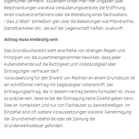
Eigentümer vermerkt. Außerdem findet man hier Angaben über
Rechtsnews
Beschränkungen wie etwa Veräußerungsverbote, die Eröffnung
eines Insolvenzverfahrens oder die Bestellung eines Sachwalters.
• Das „C-Blatt“ schließlich gibt über die Belastungen wie Pfandrechte,
Publikationen
Dienstbarkeiten etc., die auf der Liegenschaft haften, Auskunft.
Paragraphen & Mehr
Antrag muss eindeutig sein
Medien
Das Grundbuchsrecht sieht eine Reihe von strengen Regeln und
Vorarlberg Online
Prinzipien vor, die zusammengenommen bewirken, dass jeder
Außenstehende auf die Richtigkeit und Vollständigkeit aller
NOVUM
Eintragungen vertrauen darf.
Fachliteratur
Voraussetzung für den Erwerb von Rechten an einem Grundstück ist
ein schriftlicher Vertrag mit beglaubigter Unterschrift. Der
Eintragungsantrag, der in diesem Vertrag bereits formuliert ist, muss
FAQ
so präzise sein, dass es bei der Eintragung keine Zweifel geben kann.
Dies ist kompliziert und nur von Fachleuten zu bewerkstelligen. Im
Unternehmensnachfolge in der
Familie
Einzelfall sind oft weitere Voraussetzungen wie eine Genehmigung
der Grundverkehrsbehörde oder die Zahlung der
Wichtige Vertragsklauseln bei Kauf-
und Übergabeverträgen
Grunderwerbssteuer gefordert.
Check dein Recht/Erbrecht