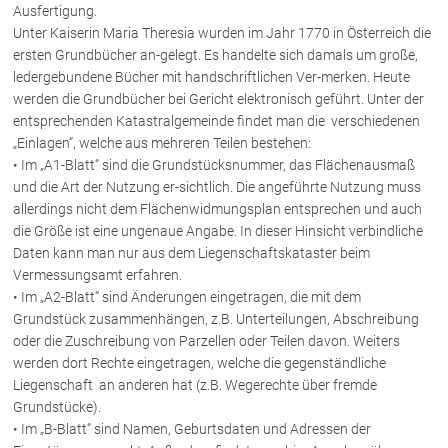
Ausfertigung.
Unter Kaiserin Maria Theresia wurden im Jahr 1770 in Österreich die
Über uns
ersten Grundbücher an-gelegt. Es handelte sich damals um große,
ledergebundene Bücher mit handschriftlichen Ver-merken. Heute
Kanzleiteam
werden die Grundbücher bei Gericht elektronisch geführt. Unter der
Netzwerk
entsprechenden Katastralgemeinde findet man die verschiedenen
„Einlagen”, welche aus mehreren Teilen bestehen:
Download
• Im „A1-Blatt“ sind die Grundstücksnummer, das Flächenausmaß
Die Österreichischen Rechtsanwälte
und die Art der Nutzung er-sichtlich. Die angeführte Nutzung muss
allerdings nicht dem Flächenwidmungsplan entsprechen und auch
die Größe ist eine ungenaue Angabe. In dieser Hinsicht verbindliche
Anwälte
Daten kann man nur aus dem Liegenschaftskataster beim
Vermessungsamt erfahren.
Dr. Stefan Müller
• Im „A2-Blatt“ sind Änderungen eingetragen, die mit dem
Dr. Petra Piccolruaz
Grundstück zusammenhängen, z.B. Unterteilungen, Abschreibung
Mag. Patrick Piccolruaz
oder die Zuschreibung von Parzellen oder Teilen davon. Weiters
Dr. Roland Piccolruaz †
werden dort Rechte eingetragen, welche die gegenständliche
Liegenschaft an anderen hat (z.B. Wegerechte über fremde
Mag. Raphaela Klotz
Grundstücke).
• Im „B-Blatt“ sind Namen, Geburtsdaten und Adressen der