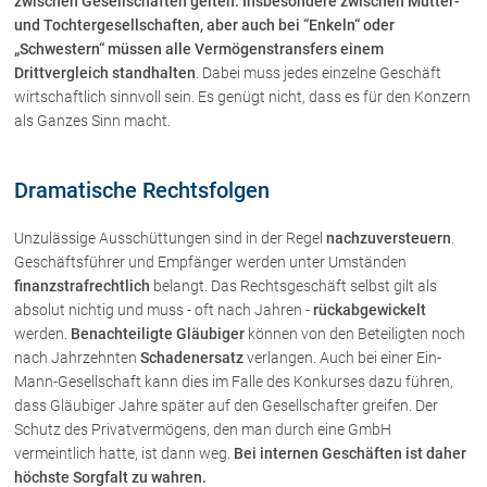
zwischen Gesellschaften gelten. Insbesondere zwischen Mutter-
Rechtsnews
und Tochtergesellschaften, aber auch bei “Enkeln“ oder
„Schwestern“ müssen alle Vermögenstransfers einem
Drittvergleich standhalten
. Dabei muss jedes einzelne Geschäft
wirtschaftlich sinnvoll sein. Es genügt nicht, dass es für den Konzern
Publikationen
als Ganzes Sinn macht.
Paragraphen & Mehr
Medien
Dramatische Rechtsfolgen
Vorarlberg Online
NOVUM
Unzulässige Ausschüttungen sind in der Regel
nachzuversteuern
.
Fachliteratur
Geschäftsführer und Empfänger werden unter Umständen
finanzstrafrechtlich
belangt. Das Rechtsgeschäft selbst gilt als
absolut nichtig und muss - oft nach Jahren -
rückabgewickelt
FAQ
werden.
Benachteiligte Gläubiger
können von den Beteiligten noch
nach Jahrzehnten
Schadenersatz
verlangen. Auch bei einer Ein-
Unternehmensnachfolge in der
Mann-Gesellschaft kann dies im Falle des Konkurses dazu führen,
Familie
dass Gläubiger Jahre später auf den Gesellschafter greifen. Der
Wichtige Vertragsklauseln bei Kauf-
Schutz des Privatvermögens, den man durch eine GmbH
und Übergabeverträgen
vermeintlich hatte, ist dann weg.
Bei internen Geschäften ist daher
Check dein Recht/Erbrecht
höchste Sorgfalt zu wahren.