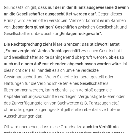
Grundsätzlich gilt, dass
nur der in der Bilanz ausgewiesene Gewinn
an die Gesellschafter ausgeschüttet werden darf
. Gegen dieses
Über uns
Prinzip wird selten offen verstoßen. Vielmehr kommt es im Rahmen
Kanzleiteam
von
„besonders günstigen“ Geschäften
zwischen Gesellschaft und
Gesellschafter unbewusst zur
„Einlagenrückgewähr“.
Netzwerk
Download
Die Rechtsprechung zieht klare Grenzen: Das Stichwort lautet
„Fremdvergleich“
.
Jedes Rechtsgeschäft
zwischen Gesellschaft
Die Österreichischen Rechtsanwälte
und Gesellschafter sollte dahingehend überprüft werden,
ob es so
auch mit einem Außenstehenden abgeschlossen worden wäre
. Ist
dies nicht der Fall, handelt es sich um eine verdeckte
Anwälte
Gewinnausschüttung. Wenn Sicherheiten bereitgestellt oder
Dr. Stefan Müller
Haftungen für die Verbindlichkeiten eines Gesellschafters
übernommen werden, kann ebenfalls ein Verstoß gegen die
Dr. Petra Piccolruaz
Kapitalerhaltungsvorschriften vorliegen. Vergünstigte Mieten oder
Mag. Patrick Piccolruaz
das Zurverfügungstellen von Sachwerten (z.B. Fahrzeugen etc.)
Dr. Roland Piccolruaz †
ohne oder gegen zu geringes Entgelt stellen ebenfalls verbotene
Mag. Raphaela Klotz
Ausschüttungen dar.
Oft wird übersehen, dass diese Grundsätze
auch im Verhältnis