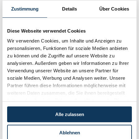
Nr. 2 / Mai 2016
Zustimmung
Details
Über Cookies
Nr. 1 / Februar 2016
Nr. 4 / Oktober 2015
Diese Webseite verwendet Cookies
Nr. 3 / Juni 2015
Wir verwenden Cookies, um Inhalte und Anzeigen zu
Nr. 2 / März 2015
personalisieren, Funktionen für soziale Medien anbieten
Nr. 1 / Jänner 2015
zu können und die Zugriffe auf unsere Website zu
analysieren. Außerdem geben wir Informationen zu Ihrer
Nr. 4 / Oktober 2014
Verwendung unserer Website an unsere Partner für
Nr. 3 / Juni 2014
soziale Medien, Werbung und Analysen weiter. Unsere
Partner führen diese Informationen möglicherweise mit
Nr. 2 / März 2014
weiteren Daten zusammen, die Sie ihnen bereitgestellt
Nr. 1 / Jänner 2014
haben oder die sie im Rahmen Ihrer Nutzung der Dienste
Nr. 3 / September 2013
gesammelt haben.
Alle zulassen
Nr. 2 / Juni 2013
Nr. 1 / März 2013
Ablehnen
Nr. 4 / Dezember 2012