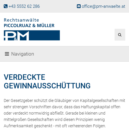
+43 5552 62 286
office@pm-anwaelte.at
Start
Fachgebiete
Gesellschaftsrecht, Wirtschaftsrecht
Gesellschaftsgründung &
Navigation
Beteiligungen
Unternehmensnachfolge
Gewerberecht, Betriebsanlagenrecht
VERDECKTE
Immobilienrecht, Bauträgerrecht
GEWINNAUSSCHÜTTUNG
Ferienimmobilien in Vorarlberg
Erbrecht
Der Gesetzgeber schützt die Gläubiger von Kapitalgesellschaften mit
Familienrecht und Scheidungen
sehr strengen Vorschriften davor, dass das Haftungskapital offen
Prozessführung und
oder verdeckt normwidrig abfließt. Gerade bei kleinen und
Schiedsgerichtsbarkeit
mittelgroßen Gesellschaften wird diesen Prinzipien wenig
Skiunfälle in Österreich
Aufmerksamkeit geschenkt - mit oft verheerenden Folgen.