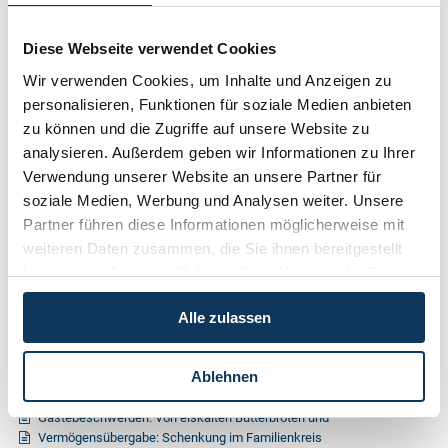
Archiv 2021
Diese Webseite verwendet Cookies
Archiv 2020
Wir verwenden Cookies, um Inhalte und Anzeigen zu
Archiv 2019
personalisieren, Funktionen für soziale Medien anbieten
Archiv 2018
zu können und die Zugriffe auf unsere Website zu
analysieren. Außerdem geben wir Informationen zu Ihrer
Archiv 2017
Verwendung unserer Website an unsere Partner für
Archiv 2016
soziale Medien, Werbung und Analysen weiter. Unsere
Partner führen diese Informationen möglicherweise mit
Archiv 2015
weiteren Daten zusammen, die Sie ihnen bereitgestellt
Archiv 2014
haben oder die sie im Rahmen Ihrer Nutzung der Dienste
gesammelt haben.
Archiv 2013
Alle zulassen
Archiv 2012
Archiv 2011
Ablehnen
Einweiser im Funpark?
Gästebeschwerden: Von eiskalten Butterbroten und
Vermögensübergabe: Schenkung im Familienkreis