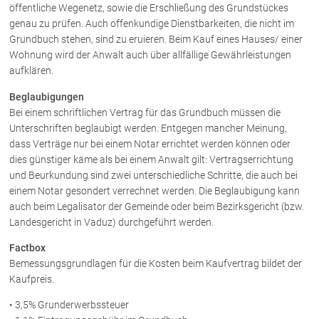
Schenkung von Immobilien
öffentliche Wegenetz, sowie die Erschließung des Grundstückes
genau zu prüfen. Auch offenkundige Dienstbarkeiten, die nicht im
Checklisten: Haus-, Wohnungs- und
Grundstückkauf
Grundbuch stehen, sind zu eruieren. Beim Kauf eines Hauses/ einer
Wohnung wird der Anwalt auch über allfällige Gewährleistungen
Checkliste: Immobilienertragssteuer
aufklären.
Checkliste: Mietvertrag
Checkliste: GmbH-Gründung
Beglaubigungen
Bei einem schriftlichen Vertrag für das Grundbuch müssen die
Checkliste: Gewerbeanm. durch jur.
Person
Unterschriften beglaubigt werden. Entgegen mancher Meinung,
dass Verträge nur bei einem Notar errichtet werden können oder
dies günstiger käme als bei einem Anwalt gilt: Vertragserrichtung
und Beurkundung sind zwei unterschiedliche Schritte, die auch bei
Kontakt
einem Notar gesondert verrechnet werden. Die Beglaubigung kann
auch beim Legalisator der Gemeinde oder beim Bezirksgericht (bzw.
Landesgericht in Vaduz) durchgeführt werden.
Factbox
Bemessungsgrundlagen für die Kosten beim Kaufvertrag bildet der
Kaufpreis.
• 3,5% Grunderwerbssteuer