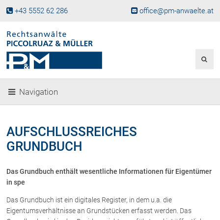
+43 5552 62 286
office@pm-anwaelte.at
Start
Fachgebiete
Gesellschaftsrecht, Wirtschaftsrecht
Gesellschaftsgründung &
Navigation
Beteiligungen
Unternehmensnachfolge
Gewerberecht, Betriebsanlagenrecht
AUFSCHLUSSREICHES
Immobilienrecht, Bauträgerrecht
GRUNDBUCH
Ferienimmobilien in Vorarlberg
Erbrecht
Das Grundbuch enthält wesentliche Informationen für Eigentümer
Familienrecht und Scheidungen
in spe
Prozessführung und
Schiedsgerichtsbarkeit
Das Grundbuch ist ein digitales Register, in dem u.a. die
Eigentumsverhältnisse an Grundstücken erfasst werden. Das
Skiunfälle in Österreich