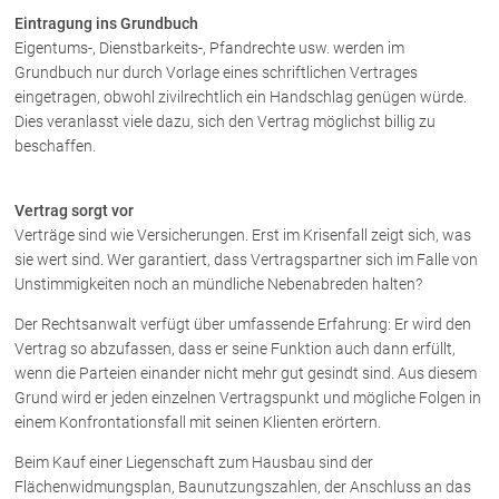
Rechtsnews
Eintragung ins Grundbuch
Eigentums-, Dienstbarkeits-, Pfandrechte usw. werden im
Grundbuch nur durch Vorlage eines schriftlichen Vertrages
eingetragen, obwohl zivilrechtlich ein Handschlag genügen würde.
Publikationen
Dies veranlasst viele dazu, sich den Vertrag möglichst billig zu
Paragraphen & Mehr
beschaffen.
Medien
Vorarlberg Online
Vertrag sorgt vor
NOVUM
Verträge sind wie Versicherungen. Erst im Krisenfall zeigt sich, was
sie wert sind. Wer garantiert, dass Vertragspartner sich im Falle von
Fachliteratur
Unstimmigkeiten noch an mündliche Nebenabreden halten?
Der Rechtsanwalt verfügt über umfassende Erfahrung: Er wird den
FAQ
Vertrag so abzufassen, dass er seine Funktion auch dann erfüllt,
wenn die Parteien einander nicht mehr gut gesindt sind. Aus diesem
Unternehmensnachfolge in der
Grund wird er jeden einzelnen Vertragspunkt und mögliche Folgen in
Familie
einem Konfrontationsfall mit seinen Klienten erörtern.
Wichtige Vertragsklauseln bei Kauf-
und Übergabeverträgen
Beim Kauf einer Liegenschaft zum Hausbau sind der
Check dein Recht/Erbrecht
Flächenwidmungsplan, Baunutzungszahlen, der Anschluss an das