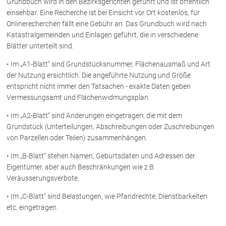
Grundbuch wird in den Bezirksgerichten geführt und ist öffentlich
einsehbar. Eine Recherche ist bei Einsicht vor Ort kostenlos, für
Onlinerecherchen fällt eine Gebühr an. Das Grundbuch wird nach
Über uns
Katastralgemeinden und Einlagen geführt, die in verschiedene
Kanzleiteam
Blätter unterteilt sind.
Netzwerk
• Im „A1-Blatt“ sind Grundstücksnummer, Flächenausmaß und Art
Download
der Nutzung ersichtlich. Die angeführte Nutzung und Größe
entspricht nicht immer den Tatsachen - exakte Daten geben
Die Österreichischen Rechtsanwälte
Vermessungsamt und Flächenwidmungsplan.
• Im „A2-Blatt“ sind Änderungen eingetragen, die mit dem
Anwälte
Grundstück (Unterteilungen, Abschreibungen oder Zuschreibungen
von Parzellen oder Teilen) zusammenhängen.
Dr. Stefan Müller
Dr. Petra Piccolruaz
• Im „B-Blatt“ stehen Namen, Geburtsdaten und Adressen der
Eigentümer, aber auch Beschränkungen wie z.B.
Mag. Patrick Piccolruaz
Veräusserungsverbote.
Dr. Roland Piccolruaz †
• Im „C-Blatt“ sind Belastungen, wie Pfandrechte, Dienstbarkeiten
Mag. Raphaela Klotz
etc. eingetragen.