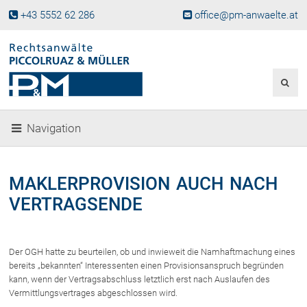
+43 5552 62 286
office@pm-anwaelte.at
Start
Fachgebiete
Gesellschaftsrecht, Wirtschaftsrecht
Gesellschaftsgründung &
Navigation
Beteiligungen
Unternehmensnachfolge
Gewerberecht, Betriebsanlagenrecht
MAKLERPROVISION AUCH NACH
Immobilienrecht, Bauträgerrecht
VERTRAGSENDE
Ferienimmobilien in Vorarlberg
Erbrecht
Familienrecht und Scheidungen
Der OGH hatte zu beurteilen, ob und inwieweit die Namhaftmachung eines
bereits „bekannten“ Interessenten einen Provisionsanspruch begründen
Prozessführung und
Schiedsgerichtsbarkeit
kann, wenn der Vertragsabschluss letztlich erst nach Auslaufen des
Vermittlungsvertrages abgeschlossen wird.
Skiunfälle in Österreich