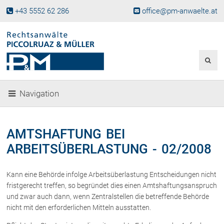
+43 5552 62 286
office@pm-anwaelte.at
Start
Fachgebiete
Gesellschaftsrecht, Wirtschaftsrecht
Gesellschaftsgründung &
Navigation
Beteiligungen
Unternehmensnachfolge
Gewerberecht, Betriebsanlagenrecht
AMTSHAFTUNG BEI
Immobilienrecht, Bauträgerrecht
ARBEITSÜBERLASTUNG - 02/2008
Ferienimmobilien in Vorarlberg
Erbrecht
Kann eine Behörde infolge Arbeitsüberlastung Entscheidungen nicht
Familienrecht und Scheidungen
fristgerecht treffen, so begründet dies einen Amtshaftungsanspruch
Prozessführung und
und zwar auch dann, wenn Zentralstellen die betreffende Behörde
Schiedsgerichtsbarkeit
nicht mit den erforderlichen Mitteln ausstatten.
Skiunfälle in Österreich