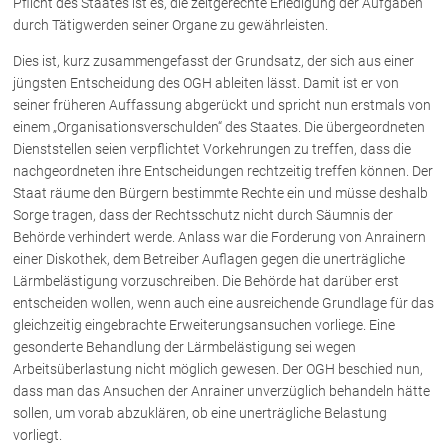
Pflicht des Staates ist es, die zeitgerechte Erledigung der Aufgaben
durch Tätigwerden seiner Organe zu gewährleisten.
Über uns
Dies ist, kurz zusammengefasst der Grundsatz, der sich aus einer
jüngsten Entscheidung des OGH ableiten lässt. Damit ist er von
Kanzleiteam
seiner früheren Auffassung abgerückt und spricht nun erstmals von
Netzwerk
einem „Organisationsverschulden“ des Staates. Die übergeordneten
Download
Dienststellen seien verpflichtet Vorkehrungen zu treffen, dass die
nachgeordneten ihre Entscheidungen rechtzeitig treffen können. Der
Die Österreichischen Rechtsanwälte
Staat räume den Bürgern bestimmte Rechte ein und müsse deshalb
Sorge tragen, dass der Rechtsschutz nicht durch Säumnis der
Behörde verhindert werde. Anlass war die Forderung von Anrainern
Anwälte
einer Diskothek, dem Betreiber Auflagen gegen die unerträgliche
Dr. Stefan Müller
Lärmbelästigung vorzuschreiben. Die Behörde hat darüber erst
entscheiden wollen, wenn auch eine ausreichende Grundlage für das
Dr. Petra Piccolruaz
gleichzeitig eingebrachte Erweiterungsansuchen vorliege. Eine
Mag. Patrick Piccolruaz
gesonderte Behandlung der Lärmbelästigung sei wegen
Dr. Roland Piccolruaz †
Arbeitsüberlastung nicht möglich gewesen. Der OGH beschied nun,
Mag. Raphaela Klotz
dass man das Ansuchen der Anrainer unverzüglich behandeln hätte
sollen, um vorab abzuklären, ob eine unerträgliche Belastung
vorliegt.