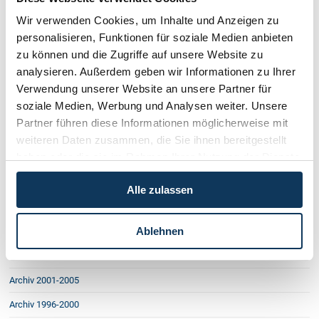
Haftung bei Arbeitsunfällen
Wir verwenden Cookies, um Inhalte und Anzeigen zu
Stiftung und Pflichtteil
ÖAMTC haftet nicht für Test
personalisieren, Funktionen für soziale Medien anbieten
EURO-Match der Anwälte
zu können und die Zugriffe auf unsere Website zu
Auslandskonten und Bankgeheimnis
analysieren. Außerdem geben wir Informationen zu Ihrer
Schadenersatz wegen Eintrag in
Verwendung unserer Website an unsere Partner für
Funksignal als Schlüssel: Versicherung
soziale Medien, Werbung und Analysen weiter. Unsere
Haftung im Skiverbund
Elektronisches Urkunden-Archiv
Partner führen diese Informationen möglicherweise mit
Austritt wegen sexueller Belästigung
weiteren Daten zusammen, die Sie ihnen bereitgestellt
Wie besichtigt und Probe gefahren
haben oder die sie im Rahmen Ihrer Nutzung der Dienste
Amtshaftung bei Arbeitsüberlastung
gesammelt haben.
Auslandsunfall & Schadenersatz
Alle zulassen
Grundbuchsschutz für Pachtverträge
Allgemeine Geschäftsbedingungen
Ablehnen
Archiv 2007
Archiv 2006
Archiv 2001-2005
Archiv 1996-2000