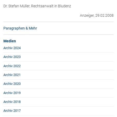
Rechtsnews
Dr. Stefan Müller, Rechtsanwalt in Bludenz
Anzeiger, 29.02.2008
Publikationen
Paragraphen & Mehr
Paragraphen & Mehr
Medien
Medien
Vorarlberg Online
Archiv 2024
NOVUM
Archiv 2023
Fachliteratur
Archiv 2022
Archiv 2021
FAQ
Archiv 2020
Unternehmensnachfolge in der
Archiv 2019
Familie
Wichtige Vertragsklauseln bei Kauf-
Archiv 2018
und Übergabeverträgen
Archiv 2017
Check dein Recht/Erbrecht