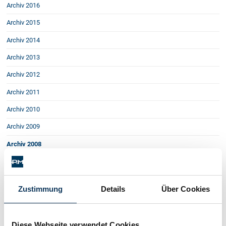
Schenkung von Immobilien
Archiv 2016
Checklisten: Haus-, Wohnungs- und
Archiv 2015
Grundstückkauf
Checkliste: Immobilienertragssteuer
Archiv 2014
Checkliste: Mietvertrag
Archiv 2013
Checkliste: GmbH-Gründung
Archiv 2012
Checkliste: Gewerbeanm. durch jur.
Person
Archiv 2011
Archiv 2010
Kontakt
Archiv 2009
Archiv 2008
EU: Haftung der Anlageberater verschärft
Falsches Gutachten - beschränkte Haftung
Haftung bei Glatteisunfällen
Zustimmung
Details
Über Cookies
Alkohol & Arbeit
Sicherheit für Wohnungskäufer
Wer Leihpersonal beschäftigt, kann
Wegerecht: Ersitzung durch Gemeinden
Diese Webseite verwendet Cookies