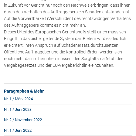
Rechtsnews
in Zukunft vor Gericht nur noch den Nachweis erbringen, dass ihnen
durch das Verhalten des Auftraggebers ein Schaden entstanden ist.
Auf die Vorwerfbarkeit (Verschulden) des rechtswidrigen Verhaltens
des Auftraggebers kommt es nicht mehr an.
Publikationen
Dieses Urteil des Europäischen Gerichtshofs stellt einen massiven
Paragraphen & Mehr
Eingriff in das bisher geltende System dar. Bietern wird es deutlich
erleichtert, ihren Anspruch auf Schadenersatz durchzusetzen.
Medien
Öffentliche Auftraggeber und die Kontrollbehörden werden sich
Vorarlberg Online
noch mehr darum bemühen müssen, den Sorgfaltsmaßstab des
NOVUM
Vergabegesetzes und der EU-Vergaberichtlinie einzuhalten.
Fachliteratur
Paragraphen & Mehr
FAQ
Nr. 1 / März 2024
Unternehmensnachfolge in der
Familie
Nr. 1 / Juni 2023
Wichtige Vertragsklauseln bei Kauf-
Nr. 2 / November 2022
und Übergabeverträgen
Check dein Recht/Erbrecht
Nr. 1 / Juni 2022