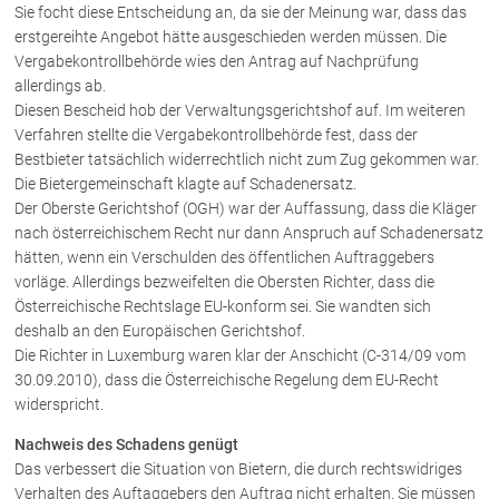
Sie focht diese Entscheidung an, da sie der Meinung war, dass das
erstgereihte Angebot hätte ausgeschieden werden müssen. Die
Über uns
Vergabekontrollbehörde wies den Antrag auf Nachprüfung
allerdings ab.
Kanzleiteam
Diesen Bescheid hob der Verwaltungsgerichtshof auf. Im weiteren
Netzwerk
Verfahren stellte die Vergabekontrollbehörde fest, dass der
Bestbieter tatsächlich widerrechtlich nicht zum Zug gekommen war.
Download
Die Bietergemeinschaft klagte auf Schadenersatz.
Die Österreichischen Rechtsanwälte
Der Oberste Gerichtshof (OGH) war der Auffassung, dass die Kläger
nach österreichischem Recht nur dann Anspruch auf Schadenersatz
hätten, wenn ein Verschulden des öffentlichen Auftraggebers
Anwälte
vorläge. Allerdings bezweifelten die Obersten Richter, dass die
Österreichische Rechtslage EU-konform sei. Sie wandten sich
Dr. Stefan Müller
deshalb an den Europäischen Gerichtshof.
Dr. Petra Piccolruaz
Die Richter in Luxemburg waren klar der Anschicht (C-314/09 vom
Mag. Patrick Piccolruaz
30.09.2010), dass die Österreichische Regelung dem EU-Recht
Dr. Roland Piccolruaz †
widerspricht.
Mag. Raphaela Klotz
Nachweis des Schadens genügt
Das verbessert die Situation von Bietern, die durch rechtswidriges
Verhalten des Auftaggebers den Auftrag nicht erhalten. Sie müssen