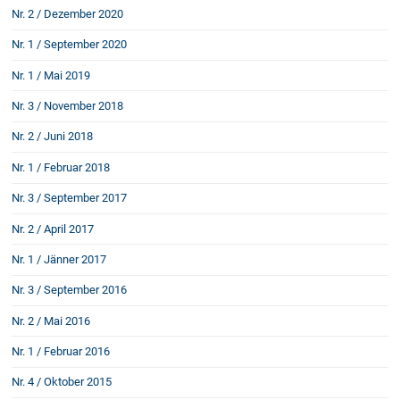
Schenkung von Immobilien
Nr. 2 / Dezember 2020
Checklisten: Haus-, Wohnungs- und
Nr. 1 / September 2020
Grundstückkauf
Checkliste: Immobilienertragssteuer
Nr. 1 / Mai 2019
Checkliste: Mietvertrag
Nr. 3 / November 2018
Checkliste: GmbH-Gründung
Nr. 2 / Juni 2018
Checkliste: Gewerbeanm. durch jur.
Person
Nr. 1 / Februar 2018
Nr. 3 / September 2017
Kontakt
Nr. 2 / April 2017
Nr. 1 / Jänner 2017
Nr. 3 / September 2016
Nr. 2 / Mai 2016
Nr. 1 / Februar 2016
Nr. 4 / Oktober 2015