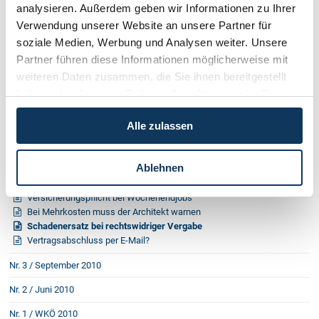
analysieren. Außerdem geben wir Informationen zu Ihrer
Nr. 1 / März 2012
Verwendung unserer Website an unsere Partner für
Nr. 4 / Dezember 2011
soziale Medien, Werbung und Analysen weiter. Unsere
Nr. 3 / September 2011
Partner führen diese Informationen möglicherweise mit
weiteren Daten zusammen, die Sie ihnen bereitgestellt
Nr. 2 / Juni 2011
haben oder die sie im Rahmen Ihrer Nutzung der Dienste
Nr. 1 / März 2011
gesammelt haben.
Alle zulassen
Nr. 4 / Dezember 2010
Kreditnehmer besser geschützt
Ablehnen
Der Staat braucht Geld
Sind Skilehrer sozialversicherungspflichtig?
Versicherungspflicht bei Wochenendjobs
Bei Mehrkosten muss der Architekt warnen
Schadenersatz bei rechtswidriger Vergabe
Vertragsabschluss per E-Mail?
Nr. 3 / September 2010
Nr. 2 / Juni 2010
Nr. 1 / WKÖ 2010