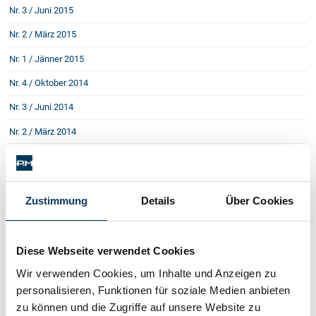
Nr. 3 / Juni 2015
Nr. 2 / März 2015
Nr. 1 / Jänner 2015
Nr. 4 / Oktober 2014
Nr. 3 / Juni 2014
Nr. 2 / März 2014
Nr. 1 / Jänner 2014
Nr. 3 / September 2013
Zustimmung
Details
Über Cookies
Nr. 2 / Juni 2013
Nr. 1 / März 2013
Diese Webseite verwendet Cookies
Nr. 4 / Dezember 2012
Wir verwenden Cookies, um Inhalte und Anzeigen zu
Nr. 3 / September 2012
personalisieren, Funktionen für soziale Medien anbieten
Nr. 2 / Juni 2012
zu können und die Zugriffe auf unsere Website zu