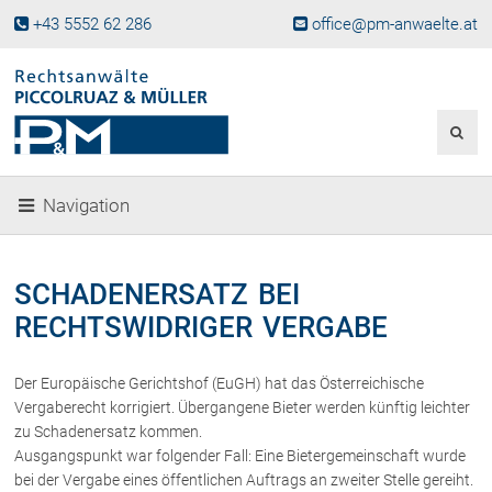
+43 5552 62 286
office@pm-anwaelte.at
Start
Fachgebiete
Gesellschaftsrecht, Wirtschaftsrecht
Gesellschaftsgründung &
Navigation
Beteiligungen
Unternehmensnachfolge
Gewerberecht, Betriebsanlagenrecht
SCHADENERSATZ BEI
Immobilienrecht, Bauträgerrecht
RECHTSWIDRIGER VERGABE
Ferienimmobilien in Vorarlberg
Erbrecht
Der Europäische Gerichtshof (EuGH) hat das Österreichische
Familienrecht und Scheidungen
Vergaberecht korrigiert. Übergangene Bieter werden künftig leichter
Prozessführung und
zu Schadenersatz kommen.
Schiedsgerichtsbarkeit
Ausgangspunkt war folgender Fall: Eine Bietergemeinschaft wurde
Skiunfälle in Österreich
bei der Vergabe eines öffentlichen Auftrags an zweiter Stelle gereiht.