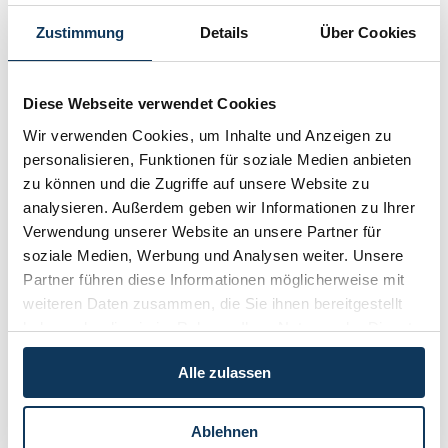
Nr. 1 / Mai 2019
Zustimmung
Details
Über Cookies
Nr. 3 / November 2018
Nr. 2 / Juni 2018
Diese Webseite verwendet Cookies
Nr. 1 / Februar 2018
Wir verwenden Cookies, um Inhalte und Anzeigen zu
personalisieren, Funktionen für soziale Medien anbieten
Nr. 3 / September 2017
zu können und die Zugriffe auf unsere Website zu
Nr. 2 / April 2017
analysieren. Außerdem geben wir Informationen zu Ihrer
Verwendung unserer Website an unsere Partner für
Transaktionen ohne Risiko
Hieb- und stichfeste Verträge
soziale Medien, Werbung und Analysen weiter. Unsere
„Online-Vertrag” reicht nicht
Partner führen diese Informationen möglicherweise mit
Das erledigt Ihr Anwalt beim Immobiliengeschäft
weiteren Daten zusammen, die Sie ihnen bereitgestellt
Vereinfachte GmbH-Gründung ab Juli
haben oder die sie im Rahmen Ihrer Nutzung der Dienste
Sicherheit für alle Vertragspartner
gesammelt haben.
Allgemeine Geschäftsbedingungen (AGB)
Alle zulassen
Nr. 1 / Jänner 2017
Nr. 3 / September 2016
Ablehnen