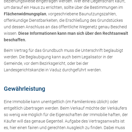
beziehungsweise eingetragen werden. Wer eine Liegenschaft kauft,
Rechtsnews
um darauf ein Haus zu errichten, sollte über die Bestimmungen im
Flächenwidmungsplan
, vorgeschriebene Baunutzungszahlen,
offenkundige Dienstbarkeiten, die Erschließung des Grundstückes
Publikationen
und dessen Anschluss an das öffentliche Wegenetz genau Bescheid
wissen.
Diese Informationen kann man sich über den Rechtsanwalt
Paragraphen & Mehr
beschaffen.
Medien
Beim Vertrag für das Grundbuch muss die Unterschrift beglaubigt
Vorarlberg Online
werden. Die Beglaubigung kann auch beim Legalisator in der
NOVUM
Gemeinde, vor dem Bezirksgericht, oder bei der
Landesgerichtskanzlei in Vaduz durchgeführt werden.
Fachliteratur
Gewährleistung
FAQ
Unternehmensnachfolge in der
Eine Immobilie kann unentgeltlich (im Familienkreis üblich) oder
Familie
entgeltlich übertragen werden. Beim Verkauf möchte der Verkäufers
Wichtige Vertragsklauseln bei Kauf-
so wenig wie möglich für die Eigenschaften der Immobilie haften, der
und Übergabeverträgen
Käufer will das genaue Gegenteil. Aufgabe des Vertragsanwalts ist
Check dein Recht/Erbrecht
es, hier einen fairen und gerechten Ausgleich zu finden. Dabei muss