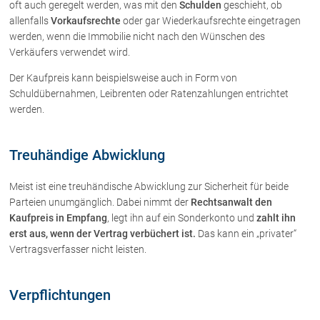
oft auch geregelt werden, was mit den
Schulden
geschieht, ob
Schenkung von Immobilien
allenfalls
Vorkaufsrechte
oder gar Wiederkaufsrechte eingetragen
Checklisten: Haus-, Wohnungs- und
werden, wenn die Immobilie nicht nach den Wünschen des
Grundstückkauf
Verkäufers verwendet wird.
Checkliste: Immobilienertragssteuer
Checkliste: Mietvertrag
Der Kaufpreis kann beispielsweise auch in Form von
Schuldübernahmen, Leibrenten oder Ratenzahlungen entrichtet
Checkliste: GmbH-Gründung
werden.
Checkliste: Gewerbeanm. durch jur.
Person
Treuhändige Abwicklung
Kontakt
Meist ist eine treuhändische Abwicklung zur Sicherheit für beide
Parteien unumgänglich. Dabei nimmt der
Rechtsanwalt den
Kaufpreis in Empfang
, legt ihn auf ein Sonderkonto und
zahlt ihn
erst aus, wenn der Vertrag verbüchert ist.
Das kann ein „privater“
Vertragsverfasser nicht leisten.
Verpflichtungen