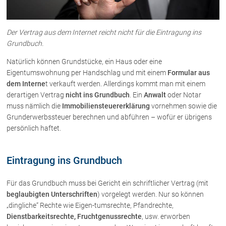
Über uns
Der Vertrag aus dem Internet reicht nicht für die Eintragung ins
Grundbuch.
Kanzleiteam
Netzwerk
Natürlich können Grundstücke, ein Haus oder eine
Eigentumswohnung per Handschlag und mit einem
Formular aus
Download
dem Interne
t verkauft werden. Allerdings kommt man mit einem
Die Österreichischen Rechtsanwälte
derartigen Vertrag
nicht ins Grundbuch
. Ein
Anwalt
oder Notar
muss nämlich die
Immobiliensteuererklärung
vornehmen sowie die
Grunderwerbssteuer berechnen und abführen – wofür er übrigens
Anwälte
persönlich haftet.
Dr. Stefan Müller
Dr. Petra Piccolruaz
Eintragung ins Grundbuch
Mag. Patrick Piccolruaz
Dr. Roland Piccolruaz †
Für das Grundbuch muss bei Gericht ein schriftlicher Vertrag (mit
beglaubigten Unterschriften
) vorgelegt werden. Nur so können
Mag. Raphaela Klotz
„dingliche“ Rechte wie Eigen-tumsrechte, Pfandrechte,
Dienstbarkeitsrechte, Fruchtgenussrechte
, usw. erworben