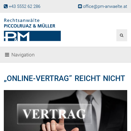
+43 5552 62 286
office@pm-anwaelte.at
Start
Fachgebiete
Gesellschaftsrecht, Wirtschaftsrecht
Gesellschaftsgründung &
Navigation
Beteiligungen
Unternehmensnachfolge
Gewerberecht, Betriebsanlagenrecht
„ONLINE-VERTRAG” REICHT NICHT
Immobilienrecht, Bauträgerrecht
Ferienimmobilien in Vorarlberg
Erbrecht
Familienrecht und Scheidungen
Prozessführung und
Schiedsgerichtsbarkeit
Skiunfälle in Österreich