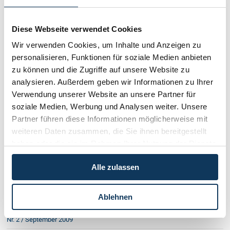
Nr. 1 / März 2012
Nr. 4 / Dezember 2011
Diese Webseite verwendet Cookies
Nr. 3 / September 2011
Wir verwenden Cookies, um Inhalte und Anzeigen zu
personalisieren, Funktionen für soziale Medien anbieten
Nr. 2 / Juni 2011
zu können und die Zugriffe auf unsere Website zu
Nr. 1 / März 2011
analysieren. Außerdem geben wir Informationen zu Ihrer
Verwendung unserer Website an unsere Partner für
Nr. 4 / Dezember 2010
soziale Medien, Werbung und Analysen weiter. Unsere
Nr. 3 / September 2010
Partner führen diese Informationen möglicherweise mit
weiteren Daten zusammen, die Sie ihnen bereitgestellt
Nr. 2 / Juni 2010
haben oder die sie im Rahmen Ihrer Nutzung der Dienste
Nr. 1 / WKÖ 2010
gesammelt haben.
Alle zulassen
Nr. 1 / März 2010
Nr. 3 / Dezember 2009
Ablehnen
Nr. 1 / WKÖ 2009
Nr. 2 / September 2009