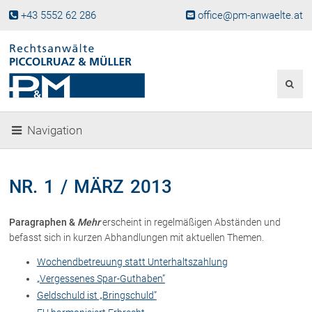
+43 5552 62 286
office@pm-anwaelte.at
Start
Fachgebiete
Gesellschaftsrecht, Wirtschaftsrecht
Gesellschaftsgründung &
Navigation
Beteiligungen
Unternehmensnachfolge
Gewerberecht, Betriebsanlagenrecht
NR. 1 / MÄRZ 2013
Immobilienrecht, Bauträgerrecht
Ferienimmobilien in Vorarlberg
Paragraphen &
Mehr
erscheint in regelmäßigen Abständen und
Erbrecht
befasst sich in kurzen Abhandlungen mit aktuellen Themen.
Familienrecht und Scheidungen
Wochendbetreuung statt Unterhaltszahlung
Prozessführung und
„Vergessenes Spar-Guthaben”
Schiedsgerichtsbarkeit
Geldschuld ist „Bringschuld”
Skiunfälle in Österreich