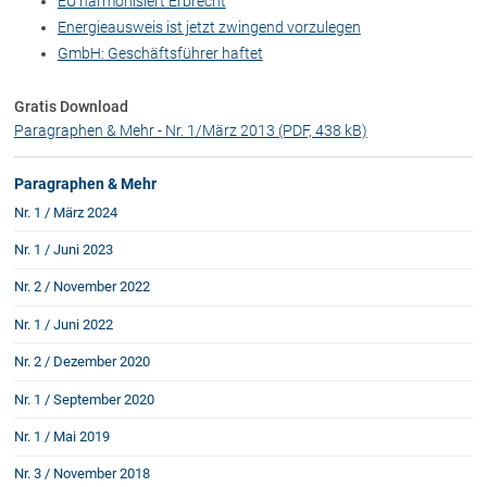
EU harmonisiert Erbrecht
Energieausweis ist jetzt zwingend vorzulegen
GmbH: Geschäftsführer haftet
Über uns
Kanzleiteam
Gratis Download
Netzwerk
Paragraphen & Mehr - Nr. 1/März 2013 (PDF, 438 kB)
Download
Paragraphen & Mehr
Die Österreichischen Rechtsanwälte
Nr. 1 / März 2024
Nr. 1 / Juni 2023
Anwälte
Nr. 2 / November 2022
Dr. Stefan Müller
Nr. 1 / Juni 2022
Dr. Petra Piccolruaz
Nr. 2 / Dezember 2020
Mag. Patrick Piccolruaz
Dr. Roland Piccolruaz †
Nr. 1 / September 2020
Mag. Raphaela Klotz
Nr. 1 / Mai 2019
Nr. 3 / November 2018