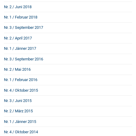
Rechtsnews
Nr. 2 / Juni 2018
Nr. 1 / Februar 2018
Publikationen
Nr. 3 / September 2017
Nr. 2 / April 2017
Paragraphen & Mehr
Medien
Nr. 1 / Jänner 2017
Vorarlberg Online
Nr. 3 / September 2016
NOVUM
Nr. 2 / Mai 2016
Fachliteratur
Nr. 1 / Februar 2016
Nr. 4 / Oktober 2015
FAQ
Nr. 3 / Juni 2015
Unternehmensnachfolge in der
Familie
Nr. 2 / März 2015
Wichtige Vertragsklauseln bei Kauf-
Nr. 1 / Jänner 2015
und Übergabeverträgen
Check dein Recht/Erbrecht
Nr. 4 / Oktober 2014