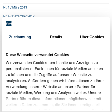
Nr. 1 / März 2013
Nr. 4 / Dezember 2012
Nr. 3 / September 2012
Nr. 2 / Juni 2012
Zustimmung
Details
Über Cookies
Nr. 1 / März 2012
Nr. 4 / Dezember 2011
Diese Webseite verwendet Cookies
EU beseitigt Hürden im Wirtschaftsverkehr
Wir verwenden Cookies, um Inhalte und Anzeigen zu
Spielregeln für Einkäufe in der EU
personalisieren, Funktionen für soziale Medien anbieten
Warnpflicht schon vor Vertragsabschluss
„Sittenwidriges” im Kleingedruckten
zu können und die Zugriffe auf unsere Website zu
Verjährung
analysieren. Außerdem geben wir Informationen zu Ihrer
Europa und die Türkei
Verwendung unserer Website an unsere Partner für
Schulden eintreiben per Europäischem Zahlungsbefeh
soziale Medien, Werbung und Analysen weiter. Unsere
Geld für übergangenen Bieter
Partner führen diese Informationen möglicherweise mit
Nr. 3 / September 2011
weiteren Daten zusammen, die Sie ihnen bereitgestellt
haben oder die sie im Rahmen Ihrer Nutzung der Dienste
Nr. 2 / Juni 2011