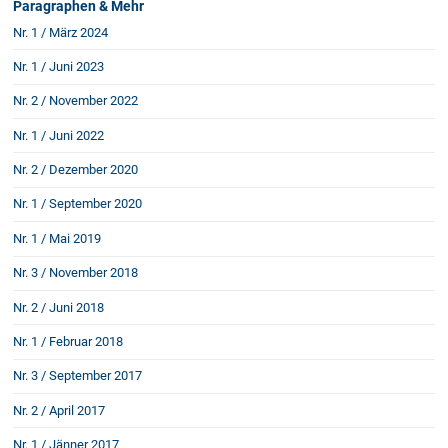
Paragraphen & Mehr
Rechtsnews
Nr. 1 / März 2024
Nr. 1 / Juni 2023
Publikationen
Nr. 2 / November 2022
Paragraphen & Mehr
Nr. 1 / Juni 2022
Medien
Nr. 2 / Dezember 2020
Vorarlberg Online
Nr. 1 / September 2020
NOVUM
Fachliteratur
Nr. 1 / Mai 2019
Nr. 3 / November 2018
FAQ
Nr. 2 / Juni 2018
Nr. 1 / Februar 2018
Unternehmensnachfolge in der
Familie
Nr. 3 / September 2017
Wichtige Vertragsklauseln bei Kauf-
und Übergabeverträgen
Nr. 2 / April 2017
Check dein Recht/Erbrecht
Nr. 1 / Jänner 2017