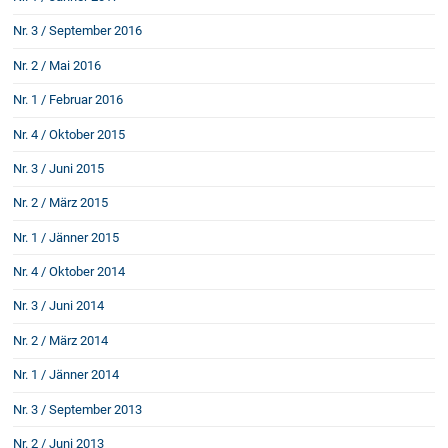
Schenkung von Immobilien
Nr. 3 / September 2016
Checklisten: Haus-, Wohnungs- und
Grundstückkauf
Nr. 2 / Mai 2016
Checkliste: Immobilienertragssteuer
Nr. 1 / Februar 2016
Checkliste: Mietvertrag
Checkliste: GmbH-Gründung
Nr. 4 / Oktober 2015
Checkliste: Gewerbeanm. durch jur.
Nr. 3 / Juni 2015
Person
Nr. 2 / März 2015
Nr. 1 / Jänner 2015
Kontakt
Nr. 4 / Oktober 2014
Nr. 3 / Juni 2014
Nr. 2 / März 2014
Nr. 1 / Jänner 2014
Nr. 3 / September 2013
Nr. 2 / Juni 2013