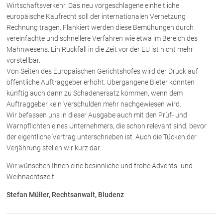
Wirtschaftsverkehr. Das neu vorgeschlagene einheitliche
europäische Kaufrecht soll der internationalen Vernetzung
Über uns
Rechnung tragen. Flankiert werden diese Bemühungen durch
vereinfachte und schnellere Verfahren wie etwa im Bereich des
Kanzleiteam
Mahnwesens. Ein Rückfall in die Zeit vor der EU ist nicht mehr
Netzwerk
vorstellbar.
Von Seiten des Europäischen Gerichtshofes wird der Druck auf
Download
öffentliche Auftraggeber erhöht. Übergangene Bieter könnten
Die Österreichischen Rechtsanwälte
künftig auch dann zu Schadenersatz kommen, wenn dem
Auftraggeber kein Verschulden mehr nachgewiesen wird.
Wir befassen uns in dieser Ausgabe auch mit den Prüf- und
Anwälte
Warnpflichten eines Unternehmers, die schon relevant sind, bevor
der eigentliche Vertrag unterschrieben ist. Auch die Tücken der
Dr. Stefan Müller
Verjährung stellen wir kurz dar.
Dr. Petra Piccolruaz
Wir wünschen Ihnen eine besinnliche und frohe Advents- und
Mag. Patrick Piccolruaz
Weihnachtszeit.
Dr. Roland Piccolruaz †
Mag. Raphaela Klotz
Stefan Müller, Rechtsanwalt, Bludenz