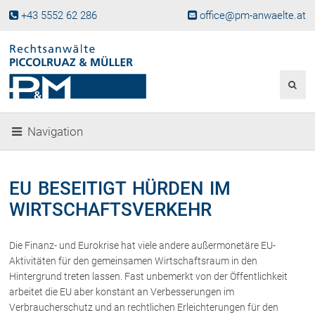
+43 5552 62 286
office@pm-anwaelte.at
Start
Fachgebiete
Gesellschaftsrecht, Wirtschaftsrecht
Gesellschaftsgründung &
Navigation
Beteiligungen
Unternehmensnachfolge
Gewerberecht, Betriebsanlagenrecht
EU BESEITIGT HÜRDEN IM
Immobilienrecht, Bauträgerrecht
WIRTSCHAFTSVERKEHR
Ferienimmobilien in Vorarlberg
Erbrecht
Die Finanz- und Eurokrise hat viele andere außermonetäre EU-
Familienrecht und Scheidungen
Aktivitäten für den gemeinsamen Wirtschaftsraum in den
Prozessführung und
Hintergrund treten lassen. Fast unbemerkt von der Öffentlichkeit
Schiedsgerichtsbarkeit
arbeitet die EU aber konstant an Verbesserungen im
Skiunfälle in Österreich
Verbraucherschutz und an rechtlichen Erleichterungen für den