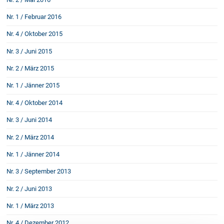
Schenkung von Immobilien
Nr. 1 / Februar 2016
Checklisten: Haus-, Wohnungs- und
Grundstückkauf
Nr. 4 / Oktober 2015
Checkliste: Immobilienertragssteuer
Nr. 3 / Juni 2015
Checkliste: Mietvertrag
Checkliste: GmbH-Gründung
Nr. 2 / März 2015
Checkliste: Gewerbeanm. durch jur.
Nr. 1 / Jänner 2015
Person
Nr. 4 / Oktober 2014
Nr. 3 / Juni 2014
Kontakt
Nr. 2 / März 2014
Nr. 1 / Jänner 2014
Nr. 3 / September 2013
Nr. 2 / Juni 2013
Nr. 1 / März 2013
Nr. 4 / Dezember 2012