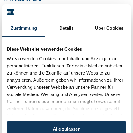
Nr. 3 / September 2012
Der Staat braucht Geld
Schenkungen schon bald teurer?
Zustimmung
Details
Über Cookies
Dienstvertrag oder Werkvertrag?
„Ferienwohnung-Widmungen” EU-konform?
Verkauf von Betriebsgrundstücken
Diese Webseite verwendet Cookies
Verwaltungsgerichtsbarkeit neu
Wir verwenden Cookies, um Inhalte und Anzeigen zu
Nr. 2 / Juni 2012
personalisieren, Funktionen für soziale Medien anbieten
Nr. 1 / März 2012
zu können und die Zugriffe auf unsere Website zu
analysieren. Außerdem geben wir Informationen zu Ihrer
Nr. 4 / Dezember 2011
Verwendung unserer Website an unsere Partner für
Nr. 3 / September 2011
soziale Medien, Werbung und Analysen weiter. Unsere
Nr. 2 / Juni 2011
Partner führen diese Informationen möglicherweise mit
weiteren Daten zusammen, die Sie ihnen bereitgestellt
Nr. 1 / März 2011
haben oder die sie im Rahmen Ihrer Nutzung der Dienste
Nr. 4 / Dezember 2010
gesammelt haben.
Alle zulassen
Nr. 3 / September 2010