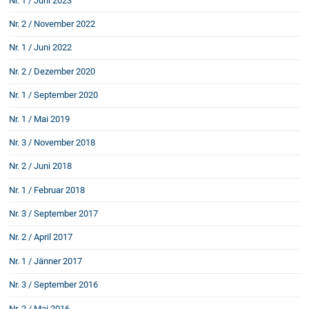
Nr. 1 / Juni 2023
Rechtsnews
Nr. 2 / November 2022
Nr. 1 / Juni 2022
Publikationen
Nr. 2 / Dezember 2020
Paragraphen & Mehr
Nr. 1 / September 2020
Medien
Nr. 1 / Mai 2019
Vorarlberg Online
Nr. 3 / November 2018
NOVUM
Fachliteratur
Nr. 2 / Juni 2018
Nr. 1 / Februar 2018
FAQ
Nr. 3 / September 2017
Unternehmensnachfolge in der
Nr. 2 / April 2017
Familie
Nr. 1 / Jänner 2017
Wichtige Vertragsklauseln bei Kauf-
und Übergabeverträgen
Nr. 3 / September 2016
Check dein Recht/Erbrecht
Nr. 2 / Mai 2016