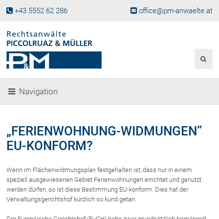
+43 5552 62 286
office@pm-anwaelte.at
Start
Fachgebiete
Gesellschaftsrecht, Wirtschaftsrecht
Gesellschaftsgründung &
Navigation
Beteiligungen
Unternehmensnachfolge
Gewerberecht, Betriebsanlagenrecht
„FERIENWOHNUNG-WIDMUNGEN”
Immobilienrecht, Bauträgerrecht
EU-KONFORM?
Ferienimmobilien in Vorarlberg
Erbrecht
Wenn im Flächenwidmungsplan festgehalten ist, dass nur in einem
Familienrecht und Scheidungen
speziell ausgewiesenen Gebiet Ferienwohnungen errichtet und genutzt
werden dürfen, so ist diese Bestimmung EU-konform. Dies hat der
Prozessführung und
Schiedsgerichtsbarkeit
Verwaltungsgerichtshof kürzlich so kund getan.
Skiunfälle in Österreich
Der Europäische Gerichtshof (EuGH) habe zwar grundsätzlich bemängelt,