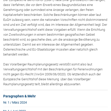
dass Verfahren, die vor dem Erwerb eines Baugrundstückes eine
Genehmigung oder zumindest eine Anzeige verlangen, den freien
Über uns
Kapitalverkehr beschränken. Solche Beschränkungen können aber laut
EuGH zulässig sein, wenn die nationalen Vorschriften nicht diskriminierend
Kanzleiteam
sind und ein Ziel verfolgt wird, das im Interesse der Allgemeinheit liegt. Der
Netzwerk
Verwaltungsgerichtshof sieht diese Vorgaben erfüllt: Wenn die Errichtung
von Zweitwohnungen in einem bestimmten geografischen Gebiet
Download
beschränkt wird, so geschehe dies, um die ansässige Bevölkerung zu
Die Österreichischen Rechtsanwälte
unterstützen. Damit sei ein Interesse der Allgemeinheit gegeben.
Österreichische und EU-Staatsbürger müssten aber natürlich gleich
behandelt werden.
Anwälte
Das Vorarlberger Raumplanungsgesetz verstößt somit also laut
Dr. Stefan Müller
Verwaltungsgerichtshof mit den Beschränkungen für Ferienwohnungen
nicht gegen EU-Recht (VwGH 2009/06/0020). Ob letztendlich auch der
Dr. Petra Piccolruaz
Europäische Gerichtshof diese Meinung über das Vorarlberger
Mag. Patrick Piccolruaz
Raumplanungsgesetz teilt, bleibt allerdings abzuwarten.
Dr. Roland Piccolruaz †
Paragraphen & Mehr
Mag. Raphaela Klotz
Nr. 1 / März 2024