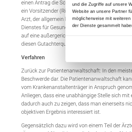
einen Antrag die Schiedskommission mit seiner
und die Zugriffe auf unsere 
ein Vorsitzender (Richter) und zwei Beisitzer (e
Website an unsere Partner fü
möglicherweise mit weiteren
Arzt, der allgemein beeideter gerichtlicher Sach
der Dienste gesammelt habe
Dienstes für Gesundheits- und Krankenpflege) 
auf eine außergerichtliche Einigung hinzuwirke
diesen Gutachterqualität zukommt.
Verfahren
Zurück zur Patientenanwaltschaft: In den meisten
Beschwerde dar. Die Patientenanwaltschaft kann
vom Krankenanstaltenträger in Anspruch genom
Anliegen, dass eine unabhängige Stelle sich mit
dadurch auch zu zeigen, dass man einerseits nic
objektiven Ergebnis interessiert ist.
Gegensätzlich dazu wird von einem Teil der Ärzt