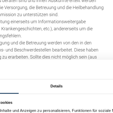
 beraten sind und ihnen Auskünfte erteilt werden
ie Versorgung, die Betreuung und die Heilbehandlung
mission zu unterstützen sind.
rbeitung einerseits um Informationsweitergabe
 Krankengeschichten, etc.), andererseits um die
ngsfehlern.
rgung und die Betreuung werden von den in den
s- und Beschwerdestellen bearbeitet. Diese haben
zu erarbeiten. Sollte dies nicht möglich sein (aus
tienten das Recht zu, darüber informiert zu werden,
und dass sie sich auch an den Patientenanwalt
Details
 Stelle auch kurz auf die Schiedskommission
Cookies
nwaltschaft nicht möglich sein, kann der Patient über
nhalte und Anzeigen zu personalisieren, Funktionen für soziale