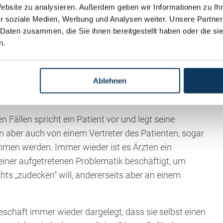
 Angelegenheit betrauen. Der Kommission gehören
Website zu analysieren. Außerdem geben wir Informationen zu I
in zur selbstständigen Berufsausübung berechtigter
r soziale Medien, Werbung und Analysen weiter. Unsere Partner
 Daten zusammen, die Sie ihnen bereitgestellt haben oder die s
verständiger ist; ein Angehöriger des gehobenen
n.
an. Die Schiedskommission hat bei Patientenschäden
n und Lösungsvorschläge zu unterbreiten, wobei
Ablehnen
 Fällen spricht ein Patient vor und legt seine
 aber auch von einem Vertreter des Patienten, sogar
men werden. Immer wieder ist es Ärzten ein
 einer aufgetretenen Problematik beschäftigt, um
hts „zudecken“ will, andererseits aber an einem
eschaft immer wieder dargelegt, dass sie selbst einen