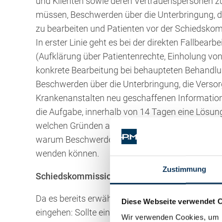
und Klienten sowie deren Vertrauenspersonen zu
müssen, Beschwerden über die Unterbringung, d
zu bearbeiten und Patienten vor der Schiedskom
In erster Linie geht es bei der direkten Fallbea
(Aufklärung über Patientenrechte, Einholung von
konkrete Bearbeitung bei behaupteten Behandlu
Beschwerden über die Unterbringung, die Verso
Krankenanstalten neu geschaffenen Information
die Aufgabe, innerhalb von 14 Tagen eine Lösung 
welchen Gründen auch immer), dann steht den Pa
warum Beschwerden nicht erledigt worden sind 
wenden können.
Zustimmung
Schiedskommission
Da es bereits erwähnt wurde, darf ich an dieser
Diese Webseite verwendet 
eingehen: Sollte eine Lösung über die Patientena
Wir verwenden Cookies, um I