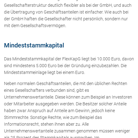
Gesellschafterstruktur deutlich flexibler als bei der GmbH, und auch
die Übertragung von Geschäftsanteilen ist einfacher. Wie auch bei
Über uns
der GmbH haften die Gesellschafter nicht persönlich, sondern nur
mit dem Gesellschaftsvermögen.
Kanzleiteam
Netzwerk
Mindeststammkapital
Download
Die Österreichischen Rechtsanwälte
Das Mindeststammkapital der FlexKapG liegt bei 10.000 Euro, davon
sind mindestens 5.000 Euro bei der Gründung einzubezahlen. Die
Mindeststammeinlage liegt bei einem Euro.
Anwälte
Neben normalen Geschäftsanteilen, die mit den üblichen Rechten
Dr. Stefan Müller
eines Gesellschafters verbunden sind, gibt es
Dr. Petra Piccolruaz
Unternehmenswertanteile. Diese können zum Beispiel an Investoren
Mag. Patrick Piccolruaz
oder Mitarbeiter ausgegeben werden. Die Besitzer solcher Anteile
haben zwar Anspruch auf Anteile am Gewinn, jedoch keine
Dr. Roland Piccolruaz †
Stimmrechte. Sonstige Rechte, wie zum Beispiel das
Mag. Raphaela Klotz
Informationsrecht, stehen ihnen aber zu. Alle
Unternehmenswertanteile zusammen genommen müssen weniger
als 25 Prozent des Stammkapitals ausmachen. Im