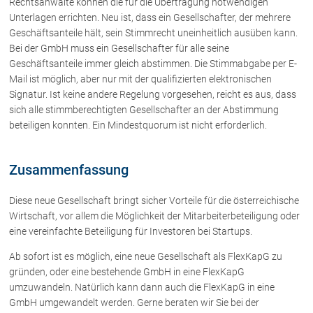
Rechtsanwälte können die für die Übertragung notwendigen
Schenkung von Immobilien
Unterlagen errichten. Neu ist, dass ein Gesellschafter, der mehrere
Checklisten: Haus-, Wohnungs- und
Geschäftsanteile hält, sein Stimmrecht uneinheitlich ausüben kann.
Grundstückkauf
Bei der GmbH muss ein Gesellschafter für alle seine
Checkliste: Immobilienertragssteuer
Geschäftsanteile immer gleich abstimmen. Die Stimmabgabe per E-
Checkliste: Mietvertrag
Mail ist möglich, aber nur mit der qualifizierten elektronischen
Checkliste: GmbH-Gründung
Signatur. Ist keine andere Regelung vorgesehen, reicht es aus, dass
sich alle stimmberechtigten Gesellschafter an der Abstimmung
Checkliste: Gewerbeanm. durch jur.
Person
beteiligen konnten. Ein Mindestquorum ist nicht erforderlich.
Zusammenfassung
Kontakt
Diese neue Gesellschaft bringt sicher Vorteile für die österreichische
Wirtschaft, vor allem die Möglichkeit der Mitarbeiterbeteiligung oder
eine vereinfachte Beteiligung für Investoren bei Startups.
Ab sofort ist es möglich, eine neue Gesellschaft als FlexKapG zu
gründen, oder eine bestehende GmbH in eine FlexKapG
umzuwandeln. Natürlich kann dann auch die FlexKapG in eine
GmbH umgewandelt werden. Gerne beraten wir Sie bei der