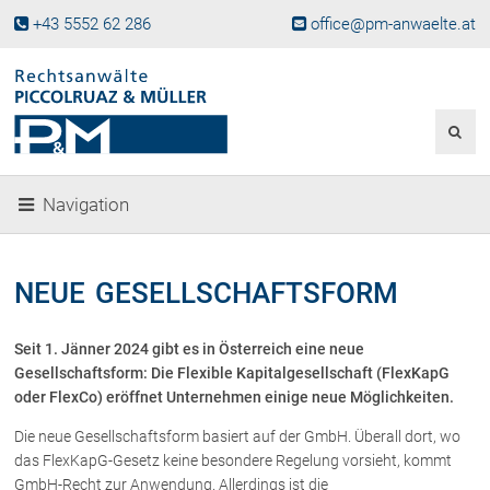
+43 5552 62 286
office@pm-anwaelte.at
Start
Fachgebiete
Gesellschaftsrecht, Wirtschaftsrecht
Gesellschaftsgründung &
Navigation
Beteiligungen
Unternehmensnachfolge
Gewerberecht, Betriebsanlagenrecht
NEUE GESELLSCHAFTSFORM
Immobilienrecht, Bauträgerrecht
Ferienimmobilien in Vorarlberg
Seit 1. Jänner 2024 gibt es in Österreich eine neue
Erbrecht
Gesellschaftsform: Die Flexible Kapitalgesellschaft (FlexKapG
Familienrecht und Scheidungen
oder FlexCo) eröffnet Unternehmen einige neue Möglichkeiten.
Prozessführung und
Die neue Gesellschaftsform basiert auf der GmbH. Überall dort, wo
Schiedsgerichtsbarkeit
das FlexKapG-Gesetz keine besondere Regelung vorsieht, kommt
Skiunfälle in Österreich
GmbH-Recht zur Anwendung. Allerdings ist die