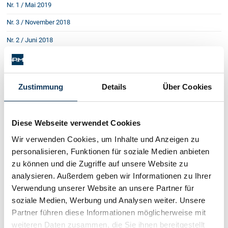
Nr. 1 / Mai 2019
Nr. 3 / November 2018
Nr. 2 / Juni 2018
Nr. 1 / Februar 2018
Nr. 3 / September 2017
Zustimmung
Details
Über Cookies
Nr. 2 / April 2017
Nr. 1 / Jänner 2017
Diese Webseite verwendet Cookies
Nr. 3 / September 2016
Wir verwenden Cookies, um Inhalte und Anzeigen zu
Nr. 2 / Mai 2016
personalisieren, Funktionen für soziale Medien anbieten
Nr. 1 / Februar 2016
zu können und die Zugriffe auf unsere Website zu
analysieren. Außerdem geben wir Informationen zu Ihrer
Nr. 4 / Oktober 2015
Verwendung unserer Website an unsere Partner für
Nr. 3 / Juni 2015
soziale Medien, Werbung und Analysen weiter. Unsere
Partner führen diese Informationen möglicherweise mit
Nr. 2 / März 2015
weiteren Daten zusammen, die Sie ihnen bereitgestellt