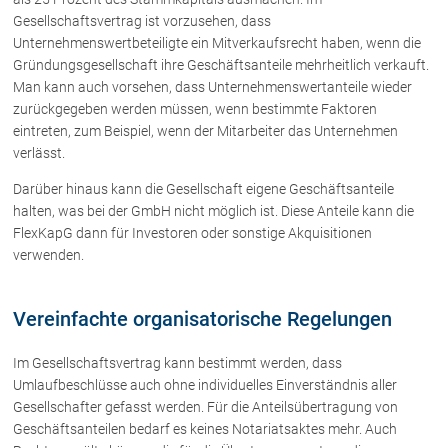
Rechtsnews
Gesellschaftsvertrag ist vorzusehen, dass
Unternehmenswertbeteiligte ein Mitverkaufsrecht haben, wenn die
Gründungsgesellschaft ihre Geschäftsanteile mehrheitlich verkauft.
Man kann auch vorsehen, dass Unternehmenswertanteile wieder
Publikationen
zurückgegeben werden müssen, wenn bestimmte Faktoren
Paragraphen & Mehr
eintreten, zum Beispiel, wenn der Mitarbeiter das Unternehmen
verlässt.
Medien
Vorarlberg Online
Darüber hinaus kann die Gesellschaft eigene Geschäftsanteile
NOVUM
halten, was bei der GmbH nicht möglich ist. Diese Anteile kann die
FlexKapG dann für Investoren oder sonstige Akquisitionen
Fachliteratur
verwenden.
FAQ
Vereinfachte organisatorische Regelungen
Unternehmensnachfolge in der
Familie
Im Gesellschaftsvertrag kann bestimmt werden, dass
Umlaufbeschlüsse auch ohne individuelles Einverständnis aller
Wichtige Vertragsklauseln bei Kauf-
und Übergabeverträgen
Gesellschafter gefasst werden. Für die Anteilsübertragung von
Check dein Recht/Erbrecht
Geschäftsanteilen bedarf es keines Notariatsaktes mehr. Auch