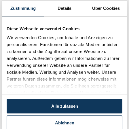
Zustimmung
Details
Über Cookies
Archiv 2010
Archiv 2009
Diese Webseite verwendet Cookies
Archiv 2008
Wir verwenden Cookies, um Inhalte und Anzeigen zu
Archiv 2007
personalisieren, Funktionen für soziale Medien anbieten
Archiv 2006
zu können und die Zugriffe auf unsere Website zu
analysieren. Außerdem geben wir Informationen zu Ihrer
Archiv 2001-2005
Verwendung unserer Website an unsere Partner für
EuGH: In-house-Vergaben erschwert
soziale Medien, Werbung und Analysen weiter. Unsere
Noch 14 Tage Zeit für Modell
Partner führen diese Informationen möglicherweise mit
Zum Eigentumsvorbehalt
Weiterführung ist fraglich
weiteren Daten zusammen, die Sie ihnen bereitgestellt
Degerdon: Gläubiger wollen 7 Millionen Euro
haben oder die sie im Rahmen Ihrer Nutzung der Dienste
Hickhack um Geschäftslokal
gesammelt haben.
Von der Haftung für Nachbars Schulden
Alle zulassen
Das Vergaberecht - die Fristenfalle
Verschärfung der Veranstalterhaftung
Degerdon: Teilfortführung
Ablehnen
Verschärftes Vergaberecht