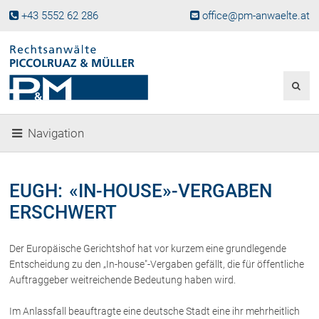
+43 5552 62 286
office@pm-anwaelte.at
Start
Fachgebiete
Gesellschaftsrecht, Wirtschaftsrecht
Gesellschaftsgründung &
Navigation
Beteiligungen
Unternehmensnachfolge
Gewerberecht, Betriebsanlagenrecht
EUGH: «IN-HOUSE»-VERGABEN
Immobilienrecht, Bauträgerrecht
ERSCHWERT
Ferienimmobilien in Vorarlberg
Erbrecht
Der Europäische Gerichtshof hat vor kurzem eine grundlegende
Familienrecht und Scheidungen
Entscheidung zu den „In-house"-Vergaben gefällt, die für öffentliche
Prozessführung und
Auftraggeber weitreichende Bedeutung haben wird.
Schiedsgerichtsbarkeit
Skiunfälle in Österreich
Im Anlassfall beauftragte eine deutsche Stadt eine ihr mehrheitlich