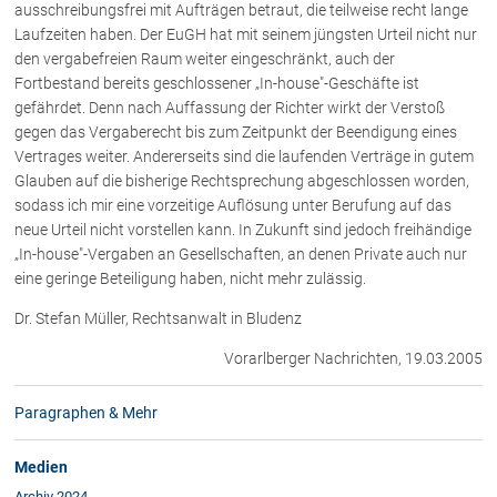
ausschreibungsfrei mit Aufträgen betraut, die teilweise recht lange
Rechtsnews
Laufzeiten haben. Der EuGH hat mit seinem jüngsten Urteil nicht nur
den vergabefreien Raum weiter eingeschränkt, auch der
Fortbestand bereits geschlossener „In-house"-Geschäfte ist
Publikationen
gefährdet. Denn nach Auffassung der Richter wirkt der Verstoß
gegen das Vergaberecht bis zum Zeitpunkt der Beendigung eines
Paragraphen & Mehr
Vertrages weiter. Andererseits sind die laufenden Verträge in gutem
Medien
Glauben auf die bisherige Rechtsprechung abgeschlossen worden,
Vorarlberg Online
sodass ich mir eine vorzeitige Auflösung unter Berufung auf das
neue Urteil nicht vorstellen kann. In Zukunft sind jedoch freihändige
NOVUM
„In-house"-Vergaben an Gesellschaften, an denen Private auch nur
Fachliteratur
eine geringe Beteiligung haben, nicht mehr zulässig.
Dr. Stefan Müller, Rechtsanwalt in Bludenz
FAQ
Vorarlberger Nachrichten, 19.03.2005
Unternehmensnachfolge in der
Familie
Paragraphen & Mehr
Wichtige Vertragsklauseln bei Kauf-
und Übergabeverträgen
Medien
Check dein Recht/Erbrecht
Archiv 2024