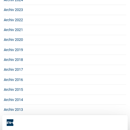
Schenkung von Immobilien
Archiv 2023
Checklisten: Haus-, Wohnungs- und
Grundstückkauf
Archiv 2022
Checkliste: Immobilienertragssteuer
Archiv 2021
Checkliste: Mietvertrag
Checkliste: GmbH-Gründung
Archiv 2020
Checkliste: Gewerbeanm. durch jur.
Archiv 2019
Person
Archiv 2018
Archiv 2017
Kontakt
Archiv 2016
Archiv 2015
Archiv 2014
Archiv 2013
Archiv 2012
Archiv 2011