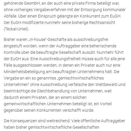
gehörende GesmbH, an der auch eine private Firma beteiligt war,
ohne vorheriges Vergabeverfahren mit der Entsorgung kommunaler
Über uns
Abfälle. Über einen Einspruch gelangte ein Konkurrent zum EuGH.
Der EuGH modifizierte nunmehr seine bisherige Rechtsansicht
Kanzleiteam
(Teckal-Urteil).
Netzwerk
Bisher waren „In-house“-Geschäfte als ausschreibungsfrei
Download
eingestuft worden, wenn der Auftraggeber eine beherrschende
Die Österreichischen Rechtsanwälte
Kontrolle über die beauftragte Gesellschaft ausübt. Nunmehr führt
der EuGH aus: Eine Ausschreibungsfreiheit müsse auch für alle jene
Fälle ausgeschlossen werden, in denen ein Privater auch nur eine
Anwälte
Minderheitsbeteiligung am beauftragten Unternehmens hält. Die
Vergabe an ein so genanntes „gemischtwirtschaftliches
Dr. Stefan Müller
Unternehmen" ohne Ausschreibung verfälsche den Wettbewerb und
Dr. Petra Piccolruaz
beeinträchtige die Gleichbehandlung von Unternehmen, weil
dadurch einem Privaten, der an einem solchen
Mag. Patrick Piccolruaz
gemeinwirtschaftlichen Unternehmen beteiligt ist, ein Vorteil
Dr. Roland Piccolruaz †
gegenüber seinen Konkurrenten verschafft würde.
Mag. Raphaela Klotz
Die Konsequenzen sind weitreichend. Viele öffentliche Auftraggeber
haben bisher gemischtwirtschaftliche Gesellschaften