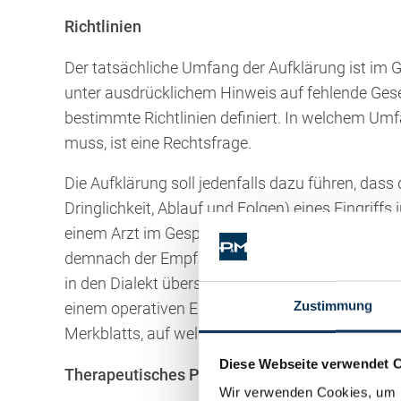
Richtlinien
Der tatsächliche Umfang der Aufklärung ist im Ge
unter ausdrücklichem Hinweis auf fehlende G
bestimmte Richtlinien definiert. In welchem Umf
muss, ist eine Rechtsfrage.
Die Aufklärung soll jedenfalls dazu führen, dass
Dringlichkeit, Ablauf und Folgen) eines Eingriffs
einem Arzt im Gespräch mit einem Patienten vor
demnach der Empfängerhorizont (formuliert übers
in den Dialekt übersetzt werden muss). Jedenfa
Zustimmung
einem operativen Eingriff auf bürokratischem W
Merkblatts, auf welchem allenfalls unterschrie
Diese Webseite verwendet 
Therapeutisches Privileg
Wir verwenden Cookies, um I