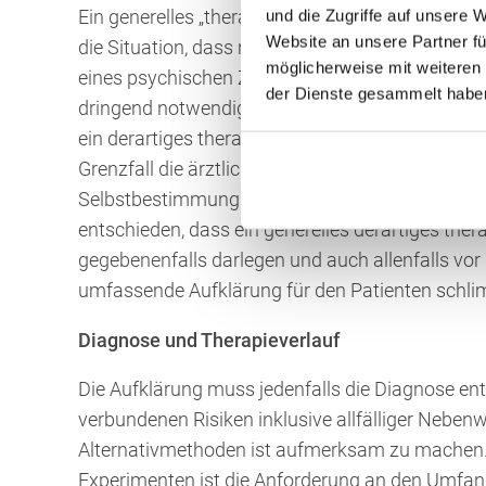
und die Zugriffe auf unsere 
Ein generelles „therapeutisches Privileg“ gibt es
Website an unsere Partner fü
die Situation, dass nach ärztlichem Ermessen di
möglicherweise mit weiteren
eines psychischen Zusammenbruchs mit sich br
der Dienste gesammelt habe
dringend notwendige Behandlungen ablehnt. Der
ein derartiges therapeutisches Privileg in gewis
Grenzfall die ärztliche Fürsorge und Hilfeleistung
Selbstbestimmungsrecht des Patienten. In der F
entschieden, dass ein generelles derartiges ther
gegebenenfalls darlegen und auch allenfalls vor
umfassende Aufklärung für den Patienten schli
Diagnose und Therapieverlauf
Die Aufklärung muss jedenfalls die Diagnose en
verbundenen Risiken inklusive allfälliger Neb
Alternativmethoden ist aufmerksam zu machen
Experimenten ist die Anforderung an den Umfang