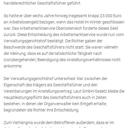
handelsrechtlicher Geschäftsführer geführt.
Über uns
So hatte er über sechs Jahre hinweg insgesamt knapp 23.000 Euro
an Arbeitslosengeld bezogen, wenn das Hotel im Winter geschlossen
Kanzleiteam
war. Das Arbeitsmarktservice Oberösterreich forderte dieses Geld
Netzwerk
zurück. Diese Entscheidung des Arbeitsmarktservice wurde nun vom
Verwaltungsgerichtshof bestätigt. Die Richter gaben der
Download
Beschwerde des Geschäftsführers nicht statt. Sie waren vielmehr
Die Österreichischen Rechtsanwälte
der Meinung, dass es auf die tatsächliche Tätigkeit nach
(vorübergehender) Beendigung des Anstellungsverhältnisses nicht
ankomme.
Anwälte
Der Verwaltungsgerichtshof unterschied klar zwischen der
Dr. Stefan Müller
Eigenschaft des Klägers als Geschäftsführer und den
Dr. Petra Piccolruaz
Vereinbarungen im Anstellungsvertrag. Laut GmbH-Gesetz bleibe die
Mag. Patrick Piccolruaz
Hauptleistungspflicht des Geschäftsführers auch in Zeiten
Dr. Roland Piccolruaz †
bestehen, in denen der Organverwalter kein Entgelt erhalte,
begründeten die Richter ihre Entscheidung.
Mag. Raphaela Klotz
Zum Verhängnis wurde dem Betroffenen außerdem, dass er im