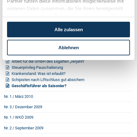
Partner führen diese Informationen möglicherweise mit
Nr. 4 / Dezember 2010
weiteren Daten zusammen, die Sie ihnen bereitgestellt
haben oder die sie im Rahmen Ihrer Nutzung der Dienste
Nr. 3 / September 2010
gesammelt haben.
Nr. 2 / Juni 2010
Alle zulassen
Nr. 1 / WKÖ 2010
Ablehnen
„Saisons-Kehraus”
Wer haftet bei Arbeitsunfällen?
Arbeit für die GmbH des Exgatten „verjährt”
Steuerprivileg Pauschalierung
Krankenstand: Was ist erlaubt?
Schipisten nach Liftschluss gut absichern
Geschäftsführer als Saisonier?
Nr. 1 / März 2010
Nr. 3 / Dezember 2009
Nr. 1 / WKÖ 2009
Nr. 2 / September 2009