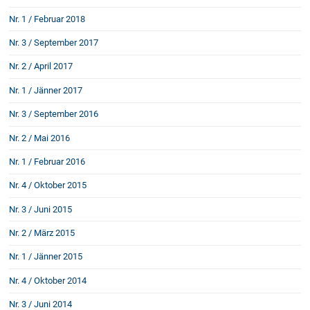
Schenkung von Immobilien
Nr. 1 / Februar 2018
Checklisten: Haus-, Wohnungs- und
Grundstückkauf
Nr. 3 / September 2017
Checkliste: Immobilienertragssteuer
Nr. 2 / April 2017
Checkliste: Mietvertrag
Nr. 1 / Jänner 2017
Checkliste: GmbH-Gründung
Checkliste: Gewerbeanm. durch jur.
Nr. 3 / September 2016
Person
Nr. 2 / Mai 2016
Nr. 1 / Februar 2016
Kontakt
Nr. 4 / Oktober 2015
Nr. 3 / Juni 2015
Nr. 2 / März 2015
Nr. 1 / Jänner 2015
Nr. 4 / Oktober 2014
Nr. 3 / Juni 2014