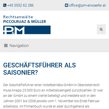
+43 5552 62 286
office@pm-anwaelte.at
Start
Fachgebiete
Gesellschaftsrecht, Wirtschaftsrecht
Gesellschaftsgründung &
Navigation
Beteiligungen
Unternehmensnachfolge
Gewerberecht, Betriebsanlagenrecht
GESCHÄFTSFÜHRER ALS
Immobilienrecht, Bauträgerrecht
SAISONIER?
Ferienimmobilien in Vorarlberg
Erbrecht
Der Geschäftsführer einer Hotelbetriebs-GmbH in Oberösterreich
Familienrecht und Scheidungen
muss knapp 23.000 Euro an Arbeitslosengeld zurückzahlen. Er war
Prozessführung und
an der GmbH zu einem Viertel beteiligt und meldete sich in den
Schiedsgerichtsbarkeit
Jahren 2001 bis 2006 jeweils vom 1. November bis Ende Februar
Skiunfälle in Österreich
arbeitslos. Im Firmenbuch wurde er aber durchgehend als