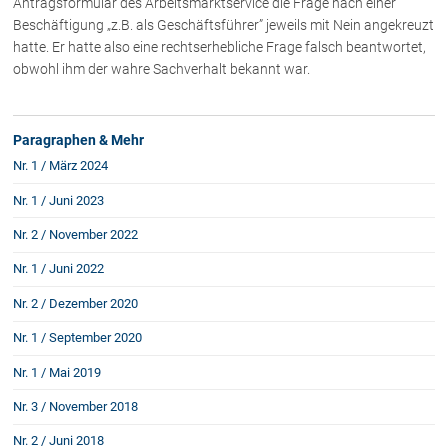
Antragsformular des Arbeitsmarktservice die Frage nach einer
Rechtsnews
Beschäftigung „z.B. als Geschäftsführer” jeweils mit Nein angekreuzt
hatte. Er hatte also eine rechtserhebliche Frage falsch beantwortet,
obwohl ihm der wahre Sachverhalt bekannt war.
Publikationen
Paragraphen & Mehr
Paragraphen & Mehr
Medien
Nr. 1 / März 2024
Vorarlberg Online
Nr. 1 / Juni 2023
NOVUM
Nr. 2 / November 2022
Fachliteratur
Nr. 1 / Juni 2022
Nr. 2 / Dezember 2020
FAQ
Nr. 1 / September 2020
Unternehmensnachfolge in der
Familie
Nr. 1 / Mai 2019
Wichtige Vertragsklauseln bei Kauf-
und Übergabeverträgen
Nr. 3 / November 2018
Check dein Recht/Erbrecht
Nr. 2 / Juni 2018