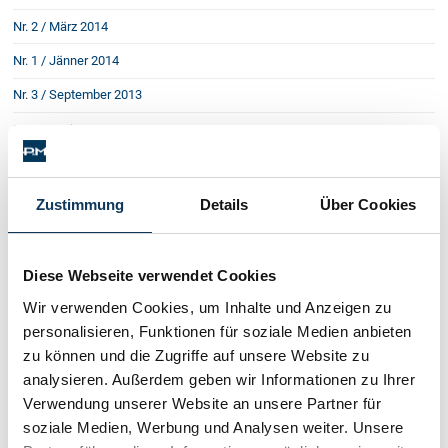
Nr. 2 / März 2014
Nr. 1 / Jänner 2014
Nr. 3 / September 2013
Nr. 2 / Juni 2013
Nr. 1 / März 2013
Nr. 4 / Dezember 2012
Zustimmung
Details
Über Cookies
Nr. 3 / September 2012
Nr. 2 / Juni 2012
Diese Webseite verwendet Cookies
Nr. 1 / März 2012
Wir verwenden Cookies, um Inhalte und Anzeigen zu
personalisieren, Funktionen für soziale Medien anbieten
Nr. 4 / Dezember 2011
zu können und die Zugriffe auf unsere Website zu
Nr. 3 / September 2011
analysieren. Außerdem geben wir Informationen zu Ihrer
Verwendung unserer Website an unsere Partner für
Nr. 2 / Juni 2011
soziale Medien, Werbung und Analysen weiter. Unsere
Nr. 1 / März 2011