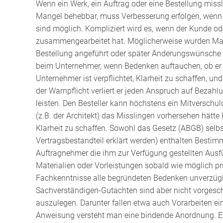
Wenn ein Werk, ein Auftrag oder eine Bestellung misslin
Mangel behebbar, muss Verbesserung erfolgen, wenn n
sind möglich. Kompliziert wird es, wenn der Kunde o
zusammengearbeitet hat. Möglicherweise wurden Mate
Bestellung angeführt oder später Änderungswünsche 
beim Unternehmer, wenn Bedenken auftauchen, ob er
Unternehmer ist verpflichtet, Klarheit zu schaffen, 
der Warnpflicht verliert er jeden Anspruch auf Bezah
leisten. Den Besteller kann höchstens ein Mitversch
(z.B. der Architekt) das Misslingen vorhersehen hätte
Klarheit zu schaffen. Sowohl das Gesetz (ABGB) selb
Vertragsbestandteil erklärt werden) enthalten Best
Auftragnehmer die ihm zur Verfügung gestellten Ausfü
Materialien oder Vorleistungen sobald wie möglich 
Fachkenntnisse alle begründeten Bedenken unverzügli
Sachverständigen-Gutachten sind aber nicht vorgeschrie
auszulegen. Darunter fallen etwa auch Vorarbeiten e
Anweisung versteht man eine bindende Anordnung. Es