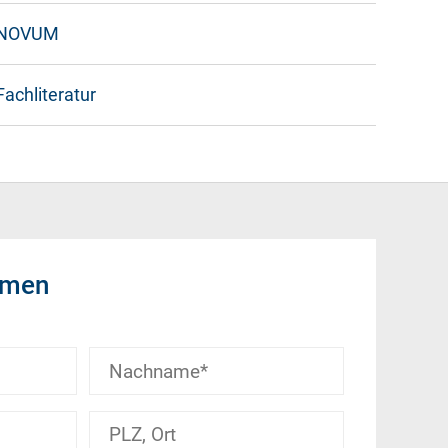
NOVUM
Fachliteratur
hmen