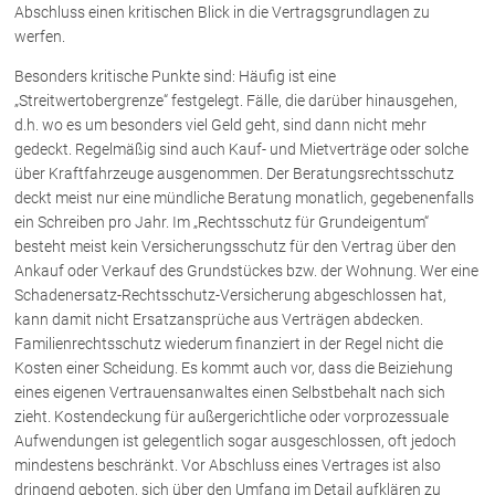
Abschluss einen kritischen Blick in die Vertragsgrundlagen zu
werfen.
Über uns
Besonders kritische Punkte sind: Häufig ist eine
Kanzleiteam
„Streitwertobergrenze“ festgelegt. Fälle, die darüber hinausgehen,
d.h. wo es um besonders viel Geld geht, sind dann nicht mehr
Netzwerk
gedeckt. Regelmäßig sind auch Kauf- und Mietverträge oder solche
Download
über Kraftfahrzeuge ausgenommen. Der Beratungsrechtsschutz
Die Österreichischen Rechtsanwälte
deckt meist nur eine mündliche Beratung monatlich, gegebenenfalls
ein Schreiben pro Jahr. Im „Rechtsschutz für Grundeigentum“
besteht meist kein Versicherungsschutz für den Vertrag über den
Anwälte
Ankauf oder Verkauf des Grundstückes bzw. der Wohnung. Wer eine
Schadenersatz-Rechtsschutz-Versicherung abgeschlossen hat,
Dr. Stefan Müller
kann damit nicht Ersatzansprüche aus Verträgen abdecken.
Dr. Petra Piccolruaz
Familienrechtsschutz wiederum finanziert in der Regel nicht die
Kosten einer Scheidung. Es kommt auch vor, dass die Beiziehung
Mag. Patrick Piccolruaz
eines eigenen Vertrauensanwaltes einen Selbstbehalt nach sich
Dr. Roland Piccolruaz †
zieht. Kostendeckung für außergerichtliche oder vorprozessuale
Mag. Raphaela Klotz
Aufwendungen ist gelegentlich sogar ausgeschlossen, oft jedoch
mindestens beschränkt. Vor Abschluss eines Vertrages ist also
dringend geboten, sich über den Umfang im Detail aufklären zu