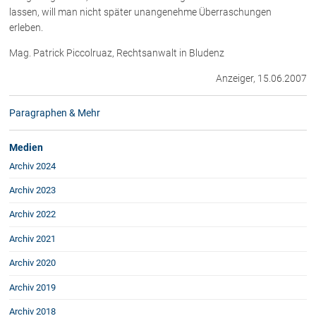
Rechtsnews
lassen, will man nicht später unangenehme Überraschungen
erleben.
Mag. Patrick Piccolruaz, Rechtsanwalt in Bludenz
Publikationen
Anzeiger, 15.06.2007
Paragraphen & Mehr
Medien
Paragraphen & Mehr
Vorarlberg Online
Medien
NOVUM
Archiv 2024
Fachliteratur
Archiv 2023
Archiv 2022
FAQ
Archiv 2021
Unternehmensnachfolge in der
Familie
Archiv 2020
Wichtige Vertragsklauseln bei Kauf-
und Übergabeverträgen
Archiv 2019
Check dein Recht/Erbrecht
Archiv 2018