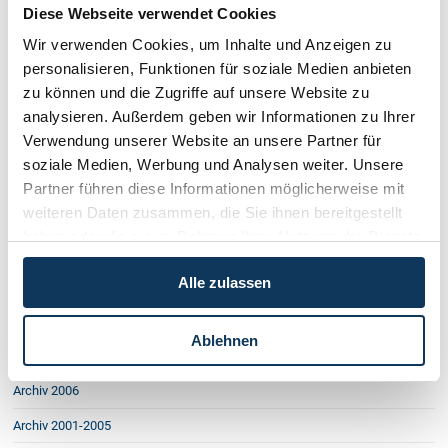
Diese Webseite verwendet Cookies
Ehebruch: Unterhalt nur teilweise
Kreditnehmer gröblich benachteiligt
Wir verwenden Cookies, um Inhalte und Anzeigen zu
Blutgrätsche - kein Schadenersatz?
personalisieren, Funktionen für soziale Medien anbieten
Äpfel in des Nachbars Garten
zu können und die Zugriffe auf unsere Website zu
Warnpflicht des planenden Baumeisters
analysieren. Außerdem geben wir Informationen zu Ihrer
Faxsendebericht genügt als Beweis
Bonitätsauskünfte und Datenschutz
Verwendung unserer Website an unsere Partner für
Rechtsschutzversicherung und ihre Fallen
soziale Medien, Werbung und Analysen weiter. Unsere
Patchwork-Familien
Partner führen diese Informationen möglicherweise mit
Fällt das Zahnarztmonopol?
weiteren Daten zusammen, die Sie ihnen bereitgestellt
Kündigung ohne Grund
haben oder die sie im Rahmen Ihrer Nutzung der Dienste
Hickhack um Geschäftslokal
Was ist „Handy-fair use“
gesammelt haben.
Verantwortlichkeit im Skitourensport
Alle zulassen
Mautmuffel rechtlos?
Gleichbehandlung verschärft
Vorsorgevollmacht - Patientenverfügung
Ablehnen
Kapital für Jungunternehmer
Archiv 2006
Archiv 2001-2005