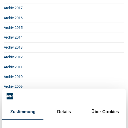
Schenkung von Immobilien
Archiv 2017
Checklisten: Haus-, Wohnungs- und
Grundstückkauf
Archiv 2016
Checkliste: Immobilienertragssteuer
Archiv 2015
Checkliste: Mietvertrag
Archiv 2014
Checkliste: GmbH-Gründung
Checkliste: Gewerbeanm. durch jur.
Archiv 2013
Person
Archiv 2012
Archiv 2011
Kontakt
Archiv 2010
Archiv 2009
Archiv 2008
Archiv 2007
Zustimmung
Details
Über Cookies
Heiraten wegen der Kinder?
Kein Schadenersatz bei unvorhersehbaren
Zum Pflichtteil