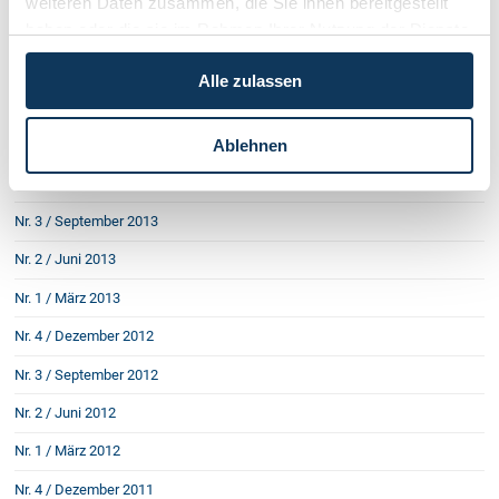
weiteren Daten zusammen, die Sie ihnen bereitgestellt
haben oder die sie im Rahmen Ihrer Nutzung der Dienste
Nr. 1 / Jänner 2015
gesammelt haben.
Nr. 4 / Oktober 2014
Alle zulassen
Nr. 3 / Juni 2014
Ablehnen
Nr. 2 / März 2014
Nr. 1 / Jänner 2014
Nr. 3 / September 2013
Nr. 2 / Juni 2013
Nr. 1 / März 2013
Nr. 4 / Dezember 2012
Nr. 3 / September 2012
Nr. 2 / Juni 2012
Nr. 1 / März 2012
Nr. 4 / Dezember 2011