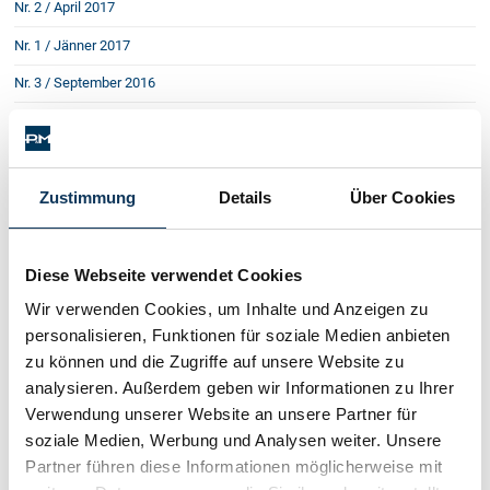
Nr. 2 / April 2017
Nr. 1 / Jänner 2017
Nr. 3 / September 2016
Nr. 2 / Mai 2016
Nr. 1 / Februar 2016
Nr. 4 / Oktober 2015
Zustimmung
Details
Über Cookies
Nr. 3 / Juni 2015
Nr. 2 / März 2015
Diese Webseite verwendet Cookies
Die stille Revolution
Wir verwenden Cookies, um Inhalte und Anzeigen zu
Schadenersatz nach Sportunfall
personalisieren, Funktionen für soziale Medien anbieten
Die neuen Verwaltungsgerichte
zu können und die Zugriffe auf unsere Website zu
Unterhalt: Neue Partnerschaft ist zu melden
analysieren. Außerdem geben wir Informationen zu Ihrer
Klarstellung beim Wohnungseigentums-Zubehör
Verwendung unserer Website an unsere Partner für
Vorkaufsrecht: Umgehung nichtig
Verspätete Bilanzvorlage ist unlauterer Wettbewerb
soziale Medien, Werbung und Analysen weiter. Unsere
Gewährleistung auf Ausbau und Einbau erweitert
Partner führen diese Informationen möglicherweise mit
GmbH: Keine Rechte für abwesende Gesellschafter