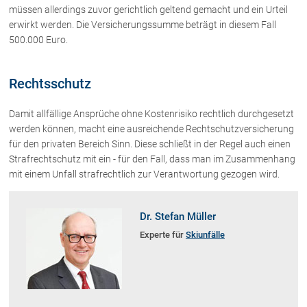
Schenkung von Immobilien
müssen allerdings zuvor gerichtlich geltend gemacht und ein Urteil
erwirkt werden. Die Versicherungssumme beträgt in diesem Fall
Checklisten: Haus-, Wohnungs- und
Grundstückkauf
500.000 Euro.
Checkliste: Immobilienertragssteuer
Checkliste: Mietvertrag
Rechtsschutz
Checkliste: GmbH-Gründung
Checkliste: Gewerbeanm. durch jur.
Damit allfällige Ansprüche ohne Kostenrisiko rechtlich durchgesetzt
Person
werden können, macht eine ausreichende Rechtschutzversicherung
für den privaten Bereich Sinn. Diese schließt in der Regel auch einen
Strafrechtschutz mit ein - für den Fall, dass man im Zusammenhang
Kontakt
mit einem Unfall strafrechtlich zur Verantwortung gezogen wird.
Dr. Stefan Müller
Experte für
Skiunfälle