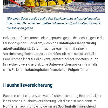
Über uns
Wer einen Sport ausübt, sollte den Versicherungsschutz gelegentlich
Kanzleiteam
überprüfen. Denn die finanziellen Folgen eines Sportunfalles können in
die Millionen gehen.
Netzwerk
Download
Bei Sportunfällen können die Ansprüche gegen den Schuldigen in die
Die Österreichischen Rechtsanwälte
Millionen gehen - vor allem, wenn das
Unfallopfer längerfristig
arbeitsunfähig
ist. Es lohnt sich, gelegentlich mit seinem
Versicherungsbetreuer
zu
überprüfen
, ob man selbst und alle
Anwälte
Familienmitglieder für alle Eventualitäten bei der Sportausübung
hinreichend versichert ist. Eine
Unterversicherung
kann im Falle
Dr. Stefan Müller
eines Falles zu
katastrophalen finanziellen Folgen
führen.
Dr. Petra Piccolruaz
Mag. Patrick Piccolruaz
Haushaltsversicherung
Dr. Roland Piccolruaz †
Mag. Raphaela Klotz
Fast immer ist eine private Haftpflichtversicherung Bestandteil der
klassischen Haushaltsversicherung. Mit dieser ist man dann im
Normalfall
auch für die Folgen eines
Sportunfalls hinreichend