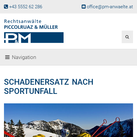
+43 5552 62 286
office@pm-anwaelte.at
Start
Fachgebiete
Gesellschaftsrecht, Wirtschaftsrecht
Gesellschaftsgründung &
Navigation
Beteiligungen
Unternehmensnachfolge
Gewerberecht, Betriebsanlagenrecht
SCHADENERSATZ NACH
Immobilienrecht, Bauträgerrecht
SPORTUNFALL
Ferienimmobilien in Vorarlberg
Erbrecht
Familienrecht und Scheidungen
Prozessführung und
Schiedsgerichtsbarkeit
Skiunfälle in Österreich