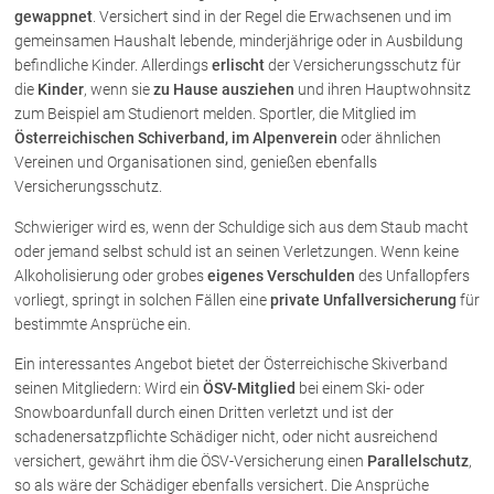
Rechtsnews
gewappnet
. Versichert sind in der Regel die Erwachsenen und im
gemeinsamen Haushalt lebende, minderjährige oder in Ausbildung
befindliche Kinder. Allerdings
erlischt
der Versicherungsschutz für
die
Kinder
, wenn sie
zu Hause ausziehen
und ihren Hauptwohnsitz
Publikationen
zum Beispiel am Studienort melden. Sportler, die Mitglied im
Österreichischen Schiverband, im Alpenverein
oder ähnlichen
Paragraphen & Mehr
Vereinen und Organisationen sind, genießen ebenfalls
Medien
Versicherungsschutz.
Vorarlberg Online
Schwieriger wird es, wenn der Schuldige sich aus dem Staub macht
NOVUM
oder jemand selbst schuld ist an seinen Verletzungen. Wenn keine
Fachliteratur
Alkoholisierung oder grobes
eigenes Verschulden
des Unfallopfers
vorliegt, springt in solchen Fällen eine
private Unfallversicherung
für
bestimmte Ansprüche ein.
FAQ
Ein interessantes Angebot bietet der Österreichische Skiverband
Unternehmensnachfolge in der
seinen Mitgliedern: Wird ein
ÖSV-Mitglied
bei einem Ski- oder
Familie
Snowboardunfall durch einen Dritten verletzt und ist der
Wichtige Vertragsklauseln bei Kauf-
schadenersatzpflichte Schädiger nicht, oder nicht ausreichend
und Übergabeverträgen
versichert, gewährt ihm die ÖSV-Versicherung einen
Parallelschutz
,
Check dein Recht/Erbrecht
so als wäre der Schädiger ebenfalls versichert. Die Ansprüche