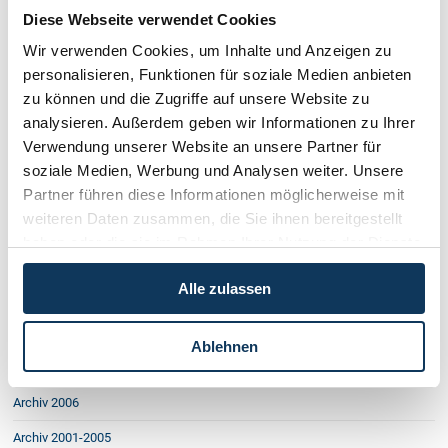
Wer Leihpersonal beschäftigt, kann
Diese Webseite verwendet Cookies
Wegerecht: Ersitzung durch Gemeinden
Wir verwenden Cookies, um Inhalte und Anzeigen zu
Haftung bei Arbeitsunfällen
personalisieren, Funktionen für soziale Medien anbieten
Stiftung und Pflichtteil
ÖAMTC haftet nicht für Test
zu können und die Zugriffe auf unsere Website zu
EURO-Match der Anwälte
analysieren. Außerdem geben wir Informationen zu Ihrer
Auslandskonten und Bankgeheimnis
Verwendung unserer Website an unsere Partner für
Schadenersatz wegen Eintrag in
soziale Medien, Werbung und Analysen weiter. Unsere
Funksignal als Schlüssel: Versicherung
Partner führen diese Informationen möglicherweise mit
Haftung im Skiverbund
Elektronisches Urkunden-Archiv
weiteren Daten zusammen, die Sie ihnen bereitgestellt
Austritt wegen sexueller Belästigung
haben oder die sie im Rahmen Ihrer Nutzung der Dienste
Wie besichtigt und Probe gefahren
gesammelt haben.
Amtshaftung bei Arbeitsüberlastung
Alle zulassen
Auslandsunfall & Schadenersatz
Grundbuchsschutz für Pachtverträge
Allgemeine Geschäftsbedingungen
Ablehnen
Archiv 2007
Archiv 2006
Archiv 2001-2005