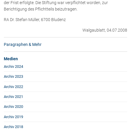
der Frist erfolgte. Die Stiftung war verpflichtet worden, zur
Rechtsnews
Berichtigung des Pflichtteils beizutragen.
RA Dr. Stefan Müller, 6700 Bludenz
Publikationen
Walgaublatt, 04.07.2008
Paragraphen & Mehr
Paragraphen & Mehr
Medien
Vorarlberg Online
Medien
NOVUM
Archiv 2024
Fachliteratur
Archiv 2023
Archiv 2022
FAQ
Archiv 2021
Unternehmensnachfolge in der
Familie
Archiv 2020
Wichtige Vertragsklauseln bei Kauf-
Archiv 2019
und Übergabeverträgen
Check dein Recht/Erbrecht
Archiv 2018