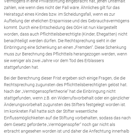
Vermögens in eine Privatstiftung eingebracht hat, jenen Unterhalt
zahlen, wie wenn dies nicht der Fall wäre. Ähnliches gilt für das
Heiratsgut eines Kindes bzw. im Scheidungsfall, wenn es zur
Über uns
Aufteilung der ehelichen Ersparnisse und des Gebrauchsvermögens
Kanzleiteam
kommt. Durch eine Entscheidung des OGH ist nun klargestellt
worden, dass auch Pflichtteilsberechtigte (Kinder, Ehegatten) nicht
Netzwerk
benachteiligt werden dürfen. Die Rechtsprechung sieht in der
Download
Einbringung eine Schenkung an einen „Fremden“. Diese Schenkung
Die Österreichischen Rechtsanwälte
muss zur Berechnung des Pflichtteils herangezogen werden, wenn
sie weniger als zwei Jahre vor dem Tod des Erblassers
stattgefunden hat.
Anwälte
Bei der Berechnung dieser Frist ergeben sich einige Fragen, die die
Dr. Stefan Müller
Rechtsprechung zugunsten des Pflichtteilsberechtigten gelöst hat.
Nach der „Vermögensopfertheorie“ hat die Einbringung nicht
Dr. Petra Piccolruaz
stattgefunden, wenn z.B. ein Widerrufsvorbehalt oder ein gänzlicher
Mag. Patrick Piccolruaz
Änderungsvorbehalt zugunsten des Stifters festgelegt worden ist.
Dr. Roland Piccolruaz †
Im konkreten Fall hatte sich der Stifter wesentliche
Mag. Raphaela Klotz
Einflussmöglichkeiten auf die Stiftung vorbehalten, sodass das nach
dem Gesetz geforderte „Vermögensopfer“ noch gar nicht als
erbracht angesehen worden ist und daher die Anfechtung innerhalb