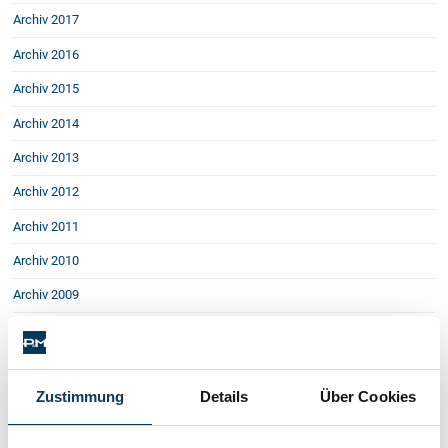
Schenkung von Immobilien
Archiv 2017
Checklisten: Haus-, Wohnungs- und
Grundstückkauf
Archiv 2016
Checkliste: Immobilienertragssteuer
Archiv 2015
Checkliste: Mietvertrag
Archiv 2014
Checkliste: GmbH-Gründung
Archiv 2013
Checkliste: Gewerbeanm. durch jur.
Person
Archiv 2012
Archiv 2011
Kontakt
Archiv 2010
Archiv 2009
Archiv 2008
EU: Haftung der Anlageberater verschärft
Falsches Gutachten - beschränkte Haftung
Zustimmung
Details
Über Cookies
Haftung bei Glatteisunfällen
Alkohol & Arbeit
Sicherheit für Wohnungskäufer