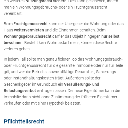
ein weiteres
Nutzungsrecht sichern
. Dies kann geschehen, indem
Rechtsnews
man ein Wohnungsgebrauchs- oder ein Fruchtgenussrecht
vereinbart.
Beim
Fruchtgenussrech
t kann der Übergeber die Wohnung oder das
Publikationen
Haus
weitervermieten
und die Einnahmen behalten. Beim
Paragraphen & Mehr
Wohnungsgebrauchsrecht
darf er das Objekt hingegen
nur selbst
bewohnen
. Besteht kein Wohnbedarf mehr, können diese Rechte
Medien
verloren gehen.
Vorarlberg Online
In jedem Fall sollte man genau fixieren, ob das Wohnungsgebrauch-
NOVUM
oder Fruchtgenussrecht für die gesamte Immobilie oder nur für Teile
Fachliteratur
gilt, und wer die Betriebs- sowie allfällige Reparatur-, Sanierungs-
oder Instandhaltungskosten trägt. Außerdem sollte der
Geschenkgeber im Grundbuch ein
Veräußerungs- und
FAQ
Belastungsverbot
eintragen lassen. Der neue Eigentümer kann die
Immobilie dann nicht ohne Zustimmung der früheren Eigentümer
Unternehmensnachfolge in der
Familie
ver­kaufen oder mit einer Hypothek belasten.
Wichtige Vertragsklauseln bei Kauf-
und Übergabeverträgen
Pflichtteilsrecht
Check dein Recht/Erbrecht