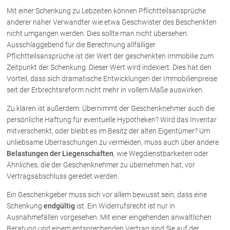
Schenkung von Immobilien
Mit einer Schenkung zu Lebzeiten können Pflichtteilsansprüche
Checklisten: Haus-, Wohnungs- und
anderer naher Verwandter wie etwa Geschwister des Beschenkten
Grundstückkauf
nicht umgangen werden. Dies sollte man nicht übersehen.
Checkliste: Immobilienertragssteuer
Ausschlaggebend für die Berechnung allfälliger
Checkliste: Mietvertrag
Pflichtteilsansprüche ist der Wert der geschenkten Immobilie zum
Zeitpunkt der Schenkung. Dieser Wert wird indexiert. Dies hat den
Checkliste: GmbH-Gründung
Vorteil, dass sich dramatische Entwicklungen der Immobilienpreise
Checkliste: Gewerbeanm. durch jur.
seit der Erbrechtsreform nicht mehr in vollem Maße auswirken.
Person
Zu klären ist außerdem: Übernimmt der Geschenknehmer auch die
persönliche Haftung für eventuelle Hypotheken? Wird das Inventar
Kontakt
mitverschenkt, oder bleibt es im Besitz der alten Eigentümer? Um
unliebsame Überraschungen zu vermeiden, muss auch über andere
Belastungen der Liegenschaften
, wie Wegdienstbarkeiten oder
Ähnliches, die der Geschenknehmer zu übernehmen hat, vor
Vertragsabschluss geredet werden.
Ein Geschenkgeber muss sich vor allem bewusst sein, dass eine
Schenkung
endgültig
ist. Ein Widerrufsrecht ist nur in
Ausnahmefällen vorgesehen. Mit einer eingehenden anwaltlichen
Beratung und einem entsprechenden Vertrag sind Sie auf der