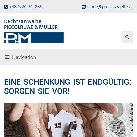
+43 5552 62 286
office@pm-anwaelte.at
Start
Fachgebiete
Gesellschaftsrecht, Wirtschaftsrecht
Gesellschaftsgründung &
Navigation
Beteiligungen
Unternehmensnachfolge
Gewerberecht, Betriebsanlagenrecht
EINE SCHENKUNG IST ENDGÜLTIG:
Immobilienrecht, Bauträgerrecht
SORGEN SIE VOR!
Ferienimmobilien in Vorarlberg
Erbrecht
Familienrecht und Scheidungen
Prozessführung und
Schiedsgerichtsbarkeit
Skiunfälle in Österreich