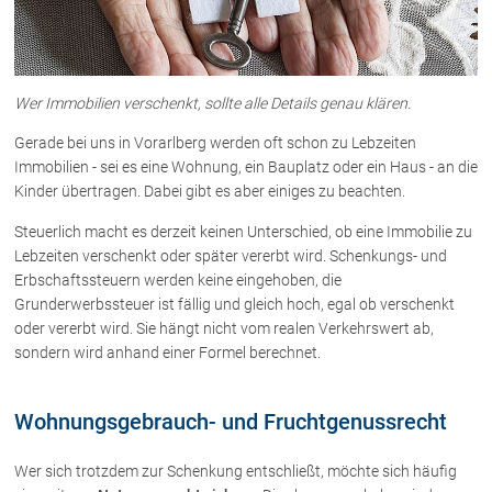
Über uns
Kanzleiteam
Wer Immobilien verschenkt, sollte alle Details genau klären.
Netzwerk
Gerade bei uns in Vorarlberg werden oft schon zu Lebzeiten
Download
Immobilien - sei es eine Wohnung, ein Bauplatz oder ein Haus - an die
Die Österreichischen Rechtsanwälte
Kinder übertragen. Dabei gibt es aber einiges zu beachten.
Steuerlich macht es derzeit keinen Unterschied, ob eine Immobilie zu
Lebzeiten verschenkt oder später vererbt wird. Schenkungs- und
Anwälte
Erbschaftssteuern werden keine eingehoben, die
Grunderwerbssteuer ist fällig und gleich hoch, egal ob verschenkt
Dr. Stefan Müller
oder vererbt wird. Sie hängt nicht vom realen Verkehrswert ab,
Dr. Petra Piccolruaz
sondern wird anhand einer Formel berechnet.
Mag. Patrick Piccolruaz
Dr. Roland Piccolruaz †
Wohnungsgebrauch- und Fruchtgenussrecht
Mag. Raphaela Klotz
Wer sich trotzdem zur Schenkung entschließt, möchte sich häufig