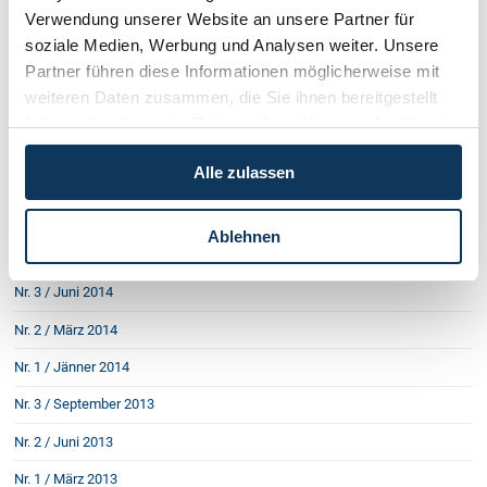
Verwendung unserer Website an unsere Partner für
Nr. 2 / Mai 2016
soziale Medien, Werbung und Analysen weiter. Unsere
Nr. 1 / Februar 2016
Partner führen diese Informationen möglicherweise mit
weiteren Daten zusammen, die Sie ihnen bereitgestellt
Nr. 4 / Oktober 2015
haben oder die sie im Rahmen Ihrer Nutzung der Dienste
Nr. 3 / Juni 2015
gesammelt haben.
Alle zulassen
Nr. 2 / März 2015
Nr. 1 / Jänner 2015
Ablehnen
Nr. 4 / Oktober 2014
Nr. 3 / Juni 2014
Nr. 2 / März 2014
Nr. 1 / Jänner 2014
Nr. 3 / September 2013
Nr. 2 / Juni 2013
Nr. 1 / März 2013