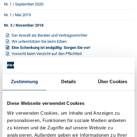
Nr. 1 / September 2020
Nr. 1 / Mai 2019
Nr. 3 / November 2018
Der Anwalt als Berater und Vertragserrichter
Wir unterstützen Sie beim Erben
Eine Schenkung ist endgültig: Sorgen Sie vor!
Vorsicht beim Verzicht auf den Pflichtteil
Strenge Formvorschriften für „letzten Willen“
Enterben - aber richtig!
Befristung von Mietverträgen
Zustimmung
Details
Über Cookies
Nr. 2 / Juni 2018
Nr. 1 / Februar 2018
Diese Webseite verwendet Cookies
Nr. 3 / September 2017
Wir verwenden Cookies, um Inhalte und Anzeigen zu
Nr. 2 / April 2017
personalisieren, Funktionen für soziale Medien anbieten
Nr. 1 / Jänner 2017
zu können und die Zugriffe auf unsere Website zu
analysieren. Außerdem geben wir Informationen zu Ihrer
Nr. 3 / September 2016