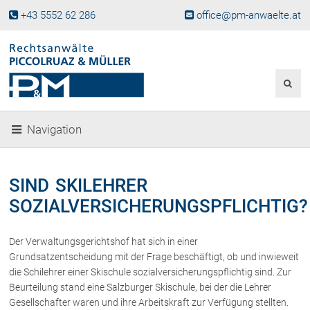
+43 5552 62 286
office@pm-anwaelte.at
Start
Fachgebiete
Gesellschaftsrecht, Wirtschaftsrecht
Gesellschaftsgründung &
Navigation
Beteiligungen
Unternehmensnachfolge
Gewerberecht, Betriebsanlagenrecht
SIND SKILEHRER
Immobilienrecht, Bauträgerrecht
SOZIALVERSICHERUNGSPFLICHTIG?
Ferienimmobilien in Vorarlberg
Erbrecht
Der Verwaltungsgerichtshof hat sich in einer
Familienrecht und Scheidungen
Grundsatzentscheidung mit der Frage beschäftigt, ob und inwieweit
Prozessführung und
die Schilehrer einer Skischule sozialversicherungspflichtig sind. Zur
Schiedsgerichtsbarkeit
Beurteilung stand eine Salzburger Skischule, bei der die Lehrer
Skiunfälle in Österreich
Gesellschafter waren und ihre Arbeitskraft zur Verfügung stellten.