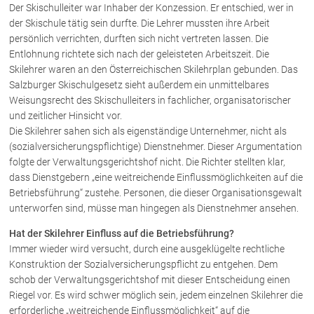
Der Skischulleiter war Inhaber der Konzession. Er entschied, wer in
der Skischule tätig sein durfte. Die Lehrer mussten ihre Arbeit
Über uns
persönlich verrichten, durften sich nicht vertreten lassen. Die
Entlohnung richtete sich nach der geleisteten Arbeitszeit. Die
Kanzleiteam
Skilehrer waren an den Österreichischen Skilehrplan gebunden. Das
Netzwerk
Salzburger Skischulgesetz sieht außerdem ein unmittelbares
Weisungsrecht des Skischulleiters in fachlicher, organisatorischer
Download
und zeitlicher Hinsicht vor.
Die Österreichischen Rechtsanwälte
Die Skilehrer sahen sich als eigenständige Unternehmer, nicht als
(sozialversicherungspflichtige) Dienstnehmer. Dieser Argumentation
folgte der Verwaltungsgerichtshof nicht. Die Richter stellten klar,
Anwälte
dass Dienstgebern „eine weitreichende Einflussmöglichkeiten auf die
Betriebsführung“ zustehe. Personen, die dieser Organisationsgewalt
Dr. Stefan Müller
unterworfen sind, müsse man hingegen als Dienstnehmer ansehen.
Dr. Petra Piccolruaz
Hat der Skilehrer Einfluss auf die Betriebsführung?
Mag. Patrick Piccolruaz
Immer wieder wird versucht, durch eine ausgeklügelte rechtliche
Dr. Roland Piccolruaz †
Konstruktion der Sozialversicherungspflicht zu entgehen. Dem
Mag. Raphaela Klotz
schob der Verwaltungsgerichtshof mit dieser Entscheidung einen
Riegel vor. Es wird schwer möglich sein, jedem einzelnen Skilehrer die
erforderliche „weitreichende Einflussmöglichkeit“ auf die