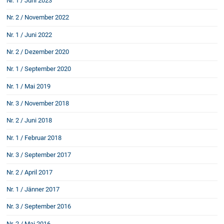
Nr. 1 / Juni 2023
Schenkung von Immobilien
Nr. 2 / November 2022
Checklisten: Haus-, Wohnungs- und
Grundstückkauf
Nr. 1 / Juni 2022
Checkliste: Immobilienertragssteuer
Nr. 2 / Dezember 2020
Checkliste: Mietvertrag
Checkliste: GmbH-Gründung
Nr. 1 / September 2020
Checkliste: Gewerbeanm. durch jur.
Nr. 1 / Mai 2019
Person
Nr. 3 / November 2018
Nr. 2 / Juni 2018
Kontakt
Nr. 1 / Februar 2018
Nr. 3 / September 2017
Nr. 2 / April 2017
Nr. 1 / Jänner 2017
Nr. 3 / September 2016
Nr. 2 / Mai 2016