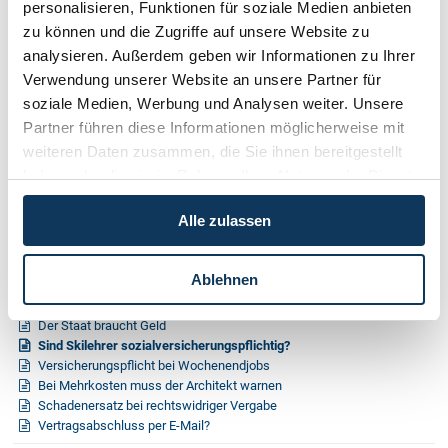
personalisieren, Funktionen für soziale Medien anbieten
zu können und die Zugriffe auf unsere Website zu
Nr. 3 / September 2012
analysieren. Außerdem geben wir Informationen zu Ihrer
Nr. 2 / Juni 2012
Verwendung unserer Website an unsere Partner für
Nr. 1 / März 2012
soziale Medien, Werbung und Analysen weiter. Unsere
Partner führen diese Informationen möglicherweise mit
Nr. 4 / Dezember 2011
weiteren Daten zusammen, die Sie ihnen bereitgestellt
Nr. 3 / September 2011
haben oder die sie im Rahmen Ihrer Nutzung der Dienste
gesammelt haben.
Nr. 2 / Juni 2011
Alle zulassen
Nr. 1 / März 2011
Nr. 4 / Dezember 2010
Ablehnen
Kreditnehmer besser geschützt
Der Staat braucht Geld
Sind Skilehrer sozialversicherungspflichtig?
Versicherungspflicht bei Wochenendjobs
Bei Mehrkosten muss der Architekt warnen
Schadenersatz bei rechtswidriger Vergabe
Vertragsabschluss per E-Mail?