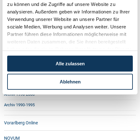
zu können und die Zugriffe auf unsere Website zu
Archiv 2007
analysieren. Außerdem geben wir Informationen zu Ihrer
Archiv 2006
Verwendung unserer Website an unsere Partner für
soziale Medien, Werbung und Analysen weiter. Unsere
Unerwünschtes Kind - Schadenersatz?
Partner führen diese Informationen möglicherweise mit
Start up - Rechtsfragen
weiteren Daten zusammen, die Sie ihnen bereitgestellt
Mietkündigung nach Hausverkauf
Fallen im Mietrecht
haben oder die sie im Rahmen Ihrer Nutzung der Dienste
Betriebsvermögen und Scheidung
gesammelt haben.
Der Pflichtteil
Alle zulassen
Pflegekostenersatz für Angehörige
Wohnungseigentum und Lebensgemeinschaften
Ablehnen
Archiv 2001-2005
Archiv 1996-2000
Archiv 1990-1995
Vorarlberg Online
NOVUM