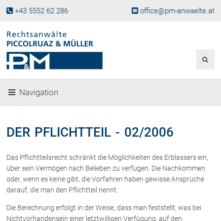
+43 5552 62 286
office@pm-anwaelte.at
Start
Fachgebiete
Gesellschaftsrecht, Wirtschaftsrecht
Gesellschaftsgründung &
Navigation
Beteiligungen
Unternehmensnachfolge
Gewerberecht, Betriebsanlagenrecht
DER PFLICHTTEIL - 02/2006
Immobilienrecht, Bauträgerrecht
Ferienimmobilien in Vorarlberg
Das Pflichtteilsrecht schränkt die Möglichkeiten des Erblassers ein,
Erbrecht
über sein Vermögen nach Belieben zu verfügen. Die Nachkommen
Familienrecht und Scheidungen
oder, wenn es keine gibt, die Vorfahren haben gewisse Ansprüche
darauf, die man den Pflichtteil nennt.
Prozessführung und
Schiedsgerichtsbarkeit
Die Berechnung erfolgt in der Weise, dass man feststellt, was bei
Skiunfälle in Österreich
Nichtvorhandensein einer letztwilligen Verfügung, auf den