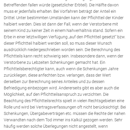
Betreffenden fallen würde (gesetzlicher Erbteil). Die Hälfte davon
muss er jedenfalls erhalten. Bei Vorfahren beträgt der Anteil ein
Über uns
Drittel. Unter bestimmten Umständen kann der Pflichtteil der Kinder
halbiert werden. Dies ist dann der Fall, wenn der Verstorbene mit
Kanzleiteam
seinem Kind zu keiner Zeit in einem Nahverhältnis stand. Sofern ein
Netzwerk
Erbe in einer letztwilligen Verfügung „auf den Pflichtteil gesetzt“ bzw.
Download
dieser Pflichtteil halbiert werden soll, so muss dieser Wunsch
ausdrücklich niedergeschrieben worden sein. Die Berechnung des
Die Österreichischen Rechtsanwälte
Pflichtteils kann recht schwierig sein. Insbesondere dann, wenn der
Verstorbene zu Lebzeiten Schenkungen gemacht hat. Ein
Pflichtteilsberechtigter kann, auch wenn die Schenkungen Jahre
Anwälte
zurückliegen, diese anfechten bzw. verlangen, dass der Wert
Dr. Stefan Müller
derselben zur Berechnung seines Anteiles und zu dessen
Befriedigung einbezogen wird. Andererseits gibt es aber auch die
Dr. Petra Piccolruaz
Möglichkeit, auf den Pflichtteilsanspruch zu verzichten. Die
Mag. Patrick Piccolruaz
Beachtung des Pflichtteilsrechts spielt in vielen Rechtsgebieten eine
Dr. Roland Piccolruaz †
Rolle und wird bei Vertragsverfassungen oft nicht berücksichtigt. Bei
Mag. Raphaela Klotz
Schenkungen, Übergabeverträgen etc. müssen die Rechte der nahen
Verwandten nach dem Tod immer ins Kalkül gezogen werden. Sehr
häufig werden solche Überlegungen nicht angestellt, wenn