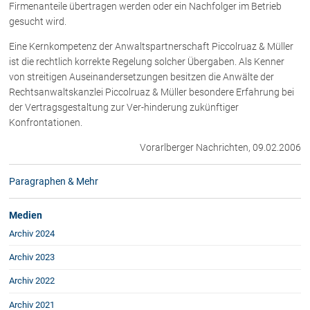
Firmenanteile übertragen werden oder ein Nachfolger im Betrieb
Rechtsnews
gesucht wird.
Eine Kernkompetenz der Anwaltspartnerschaft Piccolruaz & Müller
ist die rechtlich korrekte Regelung solcher Übergaben. Als Kenner
Publikationen
von streitigen Auseinandersetzungen besitzen die Anwälte der
Paragraphen & Mehr
Rechtsanwaltskanzlei Piccolruaz & Müller besondere Erfahrung bei
Medien
der Vertragsgestaltung zur Ver-hinderung zukünftiger
Konfrontationen.
Vorarlberg Online
NOVUM
Vorarlberger Nachrichten, 09.02.2006
Fachliteratur
Paragraphen & Mehr
FAQ
Medien
Archiv 2024
Unternehmensnachfolge in der
Familie
Archiv 2023
Wichtige Vertragsklauseln bei Kauf-
und Übergabeverträgen
Archiv 2022
Check dein Recht/Erbrecht
Archiv 2021