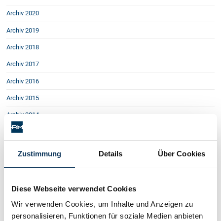
Schenkung von Immobilien
Archiv 2020
Checklisten: Haus-, Wohnungs- und
Grundstückkauf
Archiv 2019
Checkliste: Immobilienertragssteuer
Archiv 2018
Checkliste: Mietvertrag
Archiv 2017
Checkliste: GmbH-Gründung
Checkliste: Gewerbeanm. durch jur.
Archiv 2016
Person
Archiv 2015
Archiv 2014
Kontakt
Archiv 2013
Archiv 2012
Zustimmung
Details
Über Cookies
Archiv 2011
Archiv 2010
Diese Webseite verwendet Cookies
Archiv 2009
Wir verwenden Cookies, um Inhalte und Anzeigen zu
personalisieren, Funktionen für soziale Medien anbieten
Archiv 2008