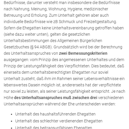
Bedürfnisse, darunter versteht man insbesondere die Bedürfnisse
nach Nahrung, Meinung, Wohnung, Hygiene, medizinischer
Betreuung und Erholung. Zum Unterhalt gehören aber auch
Über uns
individuelle Bedürfnisse wie zB Schmuck und Freizeitgestaltung.
Kanzleiteam
Sofern die Ehegatten keine Unterhaltsvereinbarung getroffen haben
Netzwerk
(siehe dazu weiter unten), gelten die gesetzlichen
Unterhaltsbestimmungen des Allgemeinen Bürgerlichen
Download
Gesetzbuches (§ 94 ABGB). Grundsätzlich wird bei der Berechnung
Die Österreichischen Rechtsanwälte
des Unterhaltsanspruches von
zwei Bemessungskriterien
ausgegangen: vom Prinzip des angemessenen Unterhaltes und dem
Prinzip der Leistungsfähigkeit des Verpflichteten. Dies bedeutet, daß
Anwälte
einerseits dem unterhaltsberechtigten Ehegatten nur soviel
Unterhalt zusteht, daß ihm im Rahmen seiner Lebensverhältnisse ein
Dr. Stefan Müller
lebenswertes Dasein möglich ist, andererseits hat der verpflichtete
Dr. Petra Piccolruaz
nur soviel zu leisten, als seiner Leistungsfähigkeit entspricht. Je nach
Mag. Patrick Piccolruaz
Höhe
des Unterhaltsanspruches muß zwischen drei
verschiedenen
Unterhaltsansprüchen während der Ehe unterscheiden werden:
Dr. Roland Piccolruaz †
Mag. Raphaela Klotz
Unterhalt des haushaltsführenden Ehegatten
Unterhalt des schlechter verdienenden Ehegatten
Unterhalt des beitragsunfähigen Ehegatten