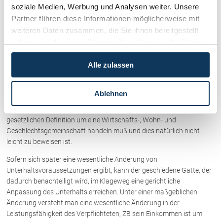
grundsätzlich mit der Wiederverheiratung und mit dem Tod des
soziale Medien, Werbung und Analysen weiter. Unsere
Unterhaltsberechtigten. Bei Tod des Unterhaltsverpflichteten erlischt
Partner führen diese Informationen möglicherweise mit
der sogenannte Billigkeitsunterhalt, der auf Grund gleichteiligen
weiteren Daten zusammen, die Sie ihnen bereitgestellt
Verschuldens zugesprochen worden ist. Zudem ruht der
haben oder die sie im Rahmen Ihrer Nutzung der Dienste
Unterhaltsanspruch solange, als der Unterhaltsberechtigte in
gesammelt haben.
außerehelicher Lebensgemeinschaft mit einem Partner lebt. Nach
Alle zulassen
Beendigung dieser Lebensgemeinschaft lebt der Unterhaltsanspruch
aber nicht automatisch auf, sondern erst mit seiner
Geltendmachung. In der Praxis ist es jedoch meist schwierig, dem
Ablehnen
geschiedenen Ehegatten nachzuweisen, daß er eine außereheliche
Lebensgemeinschaft eingegangen ist, da es sich nach der
gesetzlichen Definition um eine Wirtschafts-, Wohn- und
Geschlechtsgemeinschaft handeln muß und dies natürlich nicht
leicht zu beweisen ist.
Sofern sich später eine wesentliche Änderung von
Unterhaltsvoraussetzungen ergibt, kann der geschiedene Gatte, der
dadurch benachteiligt wird, im Klageweg eine gerichtliche
Anpassung des Unterhalts erreichen. Unter einer maßgeblichen
Änderung versteht man eine wesentliche Änderung in der
Leistungsfähigkeit des Verpflichteten, ZB sein Einkommen ist um