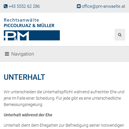
+43 5552 62 286
office@pm-anwaelte.at
Start
Fachgebiete
Gesellschaftsrecht, Wirtschaftsrecht
Gesellschaftsgründung &
Navigation
Beteiligungen
Unternehmensnachfolge
Gewerberecht, Betriebsanlagenrecht
UNTERHALT
Immobilienrecht, Bauträgerrecht
Ferienimmobilien in Vorarlberg
Wir unterscheiden die Unterhaltspflicht während aufrechter Ehe und
Erbrecht
jene im Falle einer Scheidung. Für jede gibt es eine unterschiedliche
Familienrecht und Scheidungen
Bemessungsregelung.
Prozessführung und
Unterhalt während der Ehe
Schiedsgerichtsbarkeit
Skiunfälle in Österreich
Unterhalt dient dem Ehegatten zur Befriedigung seiner notwendigen