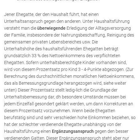
Rechtsnews
Jener Ehegatte, der den Haushalt führt, hat einen
Unterhaltsanspruch gegen den anderen. Unter Haushaltsführung
versteht man die
überwiegende
Erledigung der Alltagsversorgung
Publikationen
der Familie, insbesondere der Nahrungsbeschaffung, Reinigung des
Paragraphen & Mehr
gemeinsamen privaten Lebensbereiches usw. Die
Medien
Unterhaltshöhe des haushaltsführenden Ehegatten beträgt
grundsätzlich 33 % des Nettoeinkommens des verpflichteten
Vorarlberg Online
Ehegatten. Sofern unterhaltsberechtigte Kinder vorhanden sind,
NOVUM
wird von diesem Prozentsatz pro Kind 3 - 4-Punkte abgezogen. (Zur
Fachliteratur
Berechnung des durchschnittlichen monatlichen Nettoeinkommens,
das als Bemessungsgrundlage herangezogen wird, siehe weiter
unten) Dieser Prozentsatz stellt ledig-lich die Grundlage der
FAQ
Unterhaltsbemessung dar, dh besondere Umstände müssen bei
jedem Einzelfall gesondert geklärt werden, um dann Korrekturen an
Unternehmensnachfolge in der
diesem Prozentsatz vorzunehmen. Wenn beide Ehegatten
Familie
berufstätig sind und sehr verschieden hohe Einkommen beziehen, so
Wichtige Vertragsklauseln bei Kauf-
hat der schlechter verdienende Ehegatte unabhängig von der
und Übergabeverträgen
Haushaltsführung einen
Ergänzungsanspruch
gegen den besser
Check dein Recht/Erbrecht
verdienenden Gatten. Dieser Ergänzungsanspruch steht aber nur