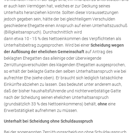
er auch kein Vermögen hat, welches er zur Deckung seines
Unterhalts heranziehen könnte. Sollten diese Voraussetzungen
jedoch gegeben sein, hätte der bei gleichteiligem Verschulden
geschiedene Ehegatte einen Anspruch auf einen Unterhaltszuschuß
(Billigkeitsanspruch). Durchschnittlich wird
dann etwa 10 - 15 % des Nettoeinkommen des Verpflichteten als
Unterhaltsbeitrag zugesprochen. Wird bei einer
Scheidung wegen
der Auflösung der ehelichen Gemeinschaft
auf Antrag des
beklagten Ehegatten das alleinige oder überwiegende
Zerrüttungsverschulden des klagenden Ehegatten ausgesprochen,
so erhält der beklagte Gatte den selben Unterhaltsanspruch wie bei
aufrechter Ehe (siehe oben). Er braucht sich lediglich tatsächliche
Einkünfte abziehen zu lassen. Das bedeutet unter anderem auch,
daß der bisher haushaltsführende und nichterwerbstätige Gatte
nach der Scheidung seinen ehelichen Unterhaltsanspruch
(grundsätzlich 33 % des Nettoeinkommens) behält,
ohne
eine
Erwerbstätigkeit aufnehmen zu müssen.
Unterhalt bei Scheidung ohne Schuldausspruch
Bei der sogenannten Zerrüttungsscheidung ohne Schuldausspruch