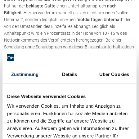
hat nur der
beklagte Gatte
einen Unterhaltsanspruch
nach
Billigkeit
. Hierbei wiederum handelt es sich nicht um einen "vollen
Unterhalt", sondern lediglich um einen "
notdürftigen Unterhalt
" der
von den Umständen des Einzelfalles abhängt. Lediglich als
Anhaltspunkt wird ein Prozentsatz in der Höhe von 10 - 15 % des
Nettoeinkommens des Verpflichteten herangezogen. Bei einer
Scheidung ohne Schuldspruch wird dieser Billigkeitsunterhalt jedoch
nur dann gewährt, wenn ...
Geltendmachung des Unterhaltsanspruches
Zustimmung
Details
Über Cookies
Gerichtlich wird der Unterhaltsanspruch gegenüber dem
geschiedenen Ehegatten durch Klage geltend gemacht. Die
Unterhaltsklage kann entweder mit der Scheidungsklage verbunden
Diese Webseite verwendet Cookies
werden oder auch später nach Beendigung der Scheidung
eingebracht werden. Der Unterhalt ist ausnahmslos in Geld zu
Wir verwenden Cookies, um Inhalte und Anzeigen zu
leisten.
personalisieren, Funktionen für soziale Medien anbieten
zu können und die Zugriffe auf unsere Website zu
Verlust oder Änderung des Unterhaltsanspruches
analysieren. Außerdem geben wir Informationen zu Ihrer
Der gesetzliche Unterhaltsanspruch nach Scheidung erlischt
Verwendung unserer Website an unsere Partner für