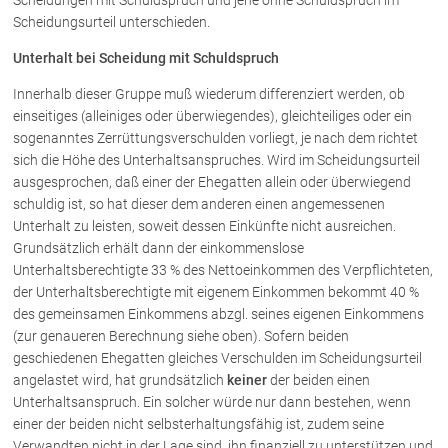
Scheidungen mit Schuldspruch und jene ohne Schuldspruch im
Scheidungsurteil unterschieden.
Unterhalt bei Scheidung mit Schuldspruch
Innerhalb dieser Gruppe muß wiederum differenziert werden, ob
einseitiges (alleiniges oder überwiegendes), gleichteiliges oder ein
sogenanntes Zerrüttungsverschulden vorliegt, je nach dem richtet
sich die Höhe des Unterhaltsanspruches. Wird im Scheidungsurteil
ausgesprochen, daß einer der Ehegatten allein oder überwiegend
schuldig ist, so hat dieser dem anderen einen angemessenen
Unterhalt zu leisten, soweit dessen Einkünfte nicht ausreichen.
Grundsätzlich erhält dann der einkommenslose
Unterhaltsberechtigte 33 % des Nettoeinkommen des Verpflichteten,
der Unterhaltsberechtigte mit eigenem Einkommen bekommt 40 %
des gemeinsamen Einkommens abzgl. seines eigenen Einkommens
(zur genaueren Berechnung siehe oben). Sofern beiden
geschiedenen Ehegatten gleiches Verschulden im Scheidungsurteil
angelastet wird, hat grundsätzlich
keiner
der beiden einen
Unterhaltsanspruch. Ein solcher würde nur dann bestehen, wenn
einer der beiden nicht selbsterhaltungsfähig ist, zudem seine
Verwandten nicht in der Lage sind, ihn finanziell zu unterstützen und