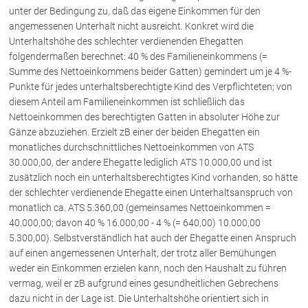
Schenkung von Immobilien
unter der Bedingung zu, daß das eigene Einkommen für den
Checklisten: Haus-, Wohnungs- und
angemessenen Unterhalt nicht ausreicht. Konkret wird die
Grundstückkauf
Unterhaltshöhe des schlechter verdienenden Ehegatten
Checkliste: Immobilienertragssteuer
folgendermaßen berechnet: 40 % des Familieneinkommens (=
Summe des Nettoeinkommens beider Gatten) gemindert um je 4 %-
Checkliste: Mietvertrag
Punkte für jedes unterhaltsberechtigte Kind des Verpflichteten; von
Checkliste: GmbH-Gründung
diesem Anteil am Familieneinkommen ist schließlich das
Checkliste: Gewerbeanm. durch jur.
Nettoeinkommen des berechtigten Gatten in absoluter Höhe zur
Person
Gänze abzuziehen. Erzielt zB einer der beiden Ehegatten ein
monatliches durchschnittliches Nettoeinkommen von ATS
30.000,00, der andere Ehegatte lediglich ATS 10.000,00 und ist
Kontakt
zusätzlich noch ein unterhaltsberechtigtes Kind vorhanden, so hätte
der schlechter verdienende Ehegatte einen Unterhaltsanspruch von
monatlich ca. ATS 5.360,00 (gemeinsames Nettoeinkommen =
40.000,00; davon 40 % 16.000,00 - 4 % (= 640,00) 10.000,00
5.300,00). Selbstverständlich hat auch der Ehegatte einen Anspruch
auf einen angemessenen Unterhalt, der trotz aller Bemühungen
weder ein Einkommen erzielen kann, noch den Haushalt zu führen
vermag, weil er zB aufgrund eines gesundheitlichen Gebrechens
dazu nicht in der Lage ist. Die Unterhaltshöhe orientiert sich in