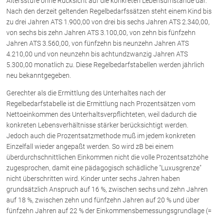
Altersstufe ohne Rücksicht auf die konkreten Lebensumstände dar.
Nach den derzeit geltenden Regelbedarfssätzen steht einem Kind bis
zu drei Jahren ATS 1.900,00 von drei bis sechs Jahren ATS 2.340,00,
von sechs bis zehn Jahren ATS 3.100,00, von zehn bis fünfzehn
Jahren ATS 3.560,00, von fünfzehn bis neunzehn Jahren ATS
4.210,00 und von neunzehn bis achtundzwanzig Jahren ATS
5.300,00 monatlich zu. Diese Regelbedarfstabellen werden jährlich
neu bekanntgegeben.
Gerechter als die Ermittlung des Unterhaltes nach der
Regelbedarfstabelle ist die Ermittlung nach Prozentsätzen vom
Nettoeinkommen des Unterhaltsverpflichteten, weil dadurch die
konkreten Lebensverhältnisse stärker berücksichtigt werden.
Jedoch auch die Prozentsatzmethode muß im jedem konkreten
Einzelfall wieder angepaßt werden. So wird zB bei einem
überdurchschnittlichen Einkommen nicht die volle Prozentsatzhöhe
zugesprochen, damit eine pädagogisch schädliche "Luxusgrenze"
nicht überschritten wird. Kinder unter sechs Jahren haben
grundsätzlich Anspruch auf 16 %, zwischen sechs und zehn Jahren
auf 18 %, zwischen zehn und fünfzehn Jahren auf 20 % und über
fünfzehn Jahren auf 22 % der Einkommensbemessungsgrundlage (=