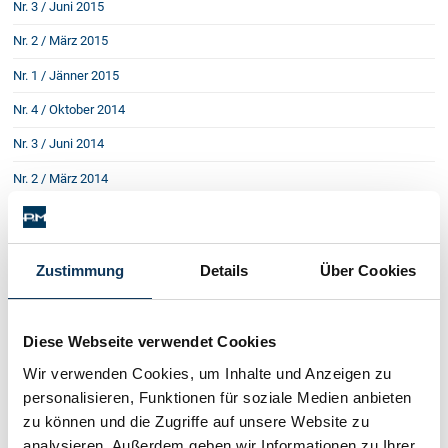
Nr. 3 / Juni 2015
Nr. 2 / März 2015
Nr. 1 / Jänner 2015
Nr. 4 / Oktober 2014
Nr. 3 / Juni 2014
Nr. 2 / März 2014
Nr. 1 / Jänner 2014
Nr. 3 / September 2013
Zustimmung
Details
Über Cookies
Nr. 2 / Juni 2013
Nr. 1 / März 2013
Diese Webseite verwendet Cookies
Nr. 4 / Dezember 2012
Wir verwenden Cookies, um Inhalte und Anzeigen zu
Nr. 3 / September 2012
personalisieren, Funktionen für soziale Medien anbieten
Nr. 2 / Juni 2012
zu können und die Zugriffe auf unsere Website zu
analysieren. Außerdem geben wir Informationen zu Ihrer