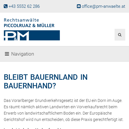
+43 5552 62 286
office@pm-anwaelte.at
Start
Fachgebiete
Gesellschaftsrecht, Wirtschaftsrecht
Gesellschaftsgründung &
Navigation
Beteiligungen
Unternehmensnachfolge
Gewerberecht, Betriebsanlagenrecht
BLEIBT BAUERNLAND IN
Immobilienrecht, Bauträgerrecht
BAUERNHAND?
Ferienimmobilien in Vorarlberg
Erbrecht
Das Vorarlberger Grundverkehrsgesetz ist der EU ein Dorn im Auge.
Familienrecht und Scheidungen
Es räumt nämlich aktiven Landwirten ein Vorverkaufsrecht beim
Prozessführung und
Erwerb von landwirtschaftlichem Boden ein. Der Europäische
Schiedsgerichtsbarkeit
Gerichtshof wird nun entscheiden, ob diese Praxis gerechtfertigt ist.
Skiunfälle in Österreich