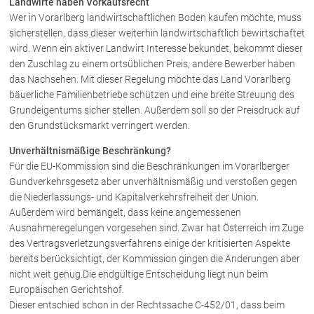
Landwirte haben Vorkaufsrecht
Wer in Vorarlberg landwirtschaftlichen Boden kaufen möchte, muss
sicherstellen, dass dieser weiterhin landwirtschaftlich bewirtschaftet
Über uns
wird. Wenn ein aktiver Landwirt Interesse bekundet, bekommt dieser
Kanzleiteam
den Zuschlag zu einem ortsüblichen Preis, andere Bewerber haben
das Nachsehen. Mit dieser Regelung möchte das Land Vorarlberg
Netzwerk
bäuerliche Familienbetriebe schützen und eine breite Streuung des
Download
Grundeigentums sicher stellen. Außerdem soll so der Preisdruck auf
Die Österreichischen Rechtsanwälte
den Grundstücksmarkt verringert werden.
Unverhältnismäßige Beschränkung?
Für die EU-Kommission sind die Beschränkungen im Vorarlberger
Anwälte
Gundverkehrsgesetz aber unverhältnismäßig und verstoßen gegen
Dr. Stefan Müller
die Niederlassungs- und Kapitalverkehrsfreiheit der Union.
Außerdem wird bemängelt, dass keine angemessenen
Dr. Petra Piccolruaz
Ausnahmeregelungen vorgesehen sind. Zwar hat Österreich im Zuge
Mag. Patrick Piccolruaz
des Vertragsverletzungsverfahrens einige der kritisierten Aspekte
Dr. Roland Piccolruaz †
bereits berücksichtigt, der Kommission gingen die Änderungen aber
Mag. Raphaela Klotz
nicht weit genug.Die endgültige Entscheidung liegt nun beim
Europäischen Gerichtshof.
Dieser entschied schon in der Rechtssache C-452/01, dass beim