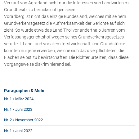
Verkauf von Agrarland nicht nur die Interessen von Landwirten mit
Rechtsnews
Grundbesitz zu berücksichtigen seien.
Vorarlberg ist nicht das einzige Bundesland, welches mit seinem
Grundverkehrsgesetz die Aufmerksamkeit der Gerichte auf sich
Publikationen
zieht. So wurde etwa das Land Tirol vor anderthalb Jahren vom
Verfassungsgerichtshof wegen seines Grundverkehrsgesetzes
Paragraphen & Mehr
verurteilt. Land- und vor allem forstwirtschaftliche Grundstücke
Medien
konnten nur jene erwerben, welche sich dazu verpflichteten, die
Vorarlberg Online
Flächen selbst zu bewirtschaften. Die Richter urteilten, dass diese
Vorgangsweise diskriminierend sei.
NOVUM
Fachliteratur
Paragraphen & Mehr
FAQ
Nr. 1 / März 2024
Unternehmensnachfolge in der
Nr. 1 / Juni 2023
Familie
Wichtige Vertragsklauseln bei Kauf-
Nr. 2 / November 2022
und Übergabeverträgen
Nr. 1 / Juni 2022
Check dein Recht/Erbrecht