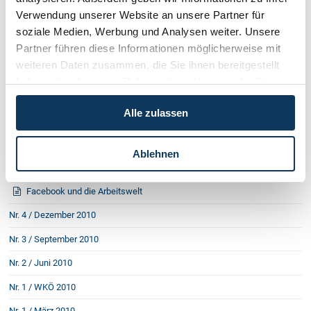
Nr. 1 / März 2012
Verwendung unserer Website an unsere Partner für
Nr. 4 / Dezember 2011
soziale Medien, Werbung und Analysen weiter. Unsere
Partner führen diese Informationen möglicherweise mit
Nr. 3 / September 2011
weiteren Daten zusammen, die Sie ihnen bereitgestellt
Nr. 2 / Juni 2011
haben oder die sie im Rahmen Ihrer Nutzung der Dienste
gesammelt haben.
Nr. 1 / März 2011
Alle zulassen
Wir werden Europäer
Bleibt Bauernland in Bauernhand?
EU-Gesetz schützt die Konsumenten
Ablehnen
Bankgarantien: Achten Sie auf die Details!
Haftungsrisiken für neue Geschäftsführer
Facebook und die Arbeitswelt
Nr. 4 / Dezember 2010
Nr. 3 / September 2010
Nr. 2 / Juni 2010
Nr. 1 / WKÖ 2010
Nr. 1 / März 2010