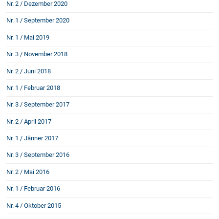
Nr. 2 / Dezember 2020
Schenkung von Immobilien
Checklisten: Haus-, Wohnungs- und
Nr. 1 / September 2020
Grundstückkauf
Nr. 1 / Mai 2019
Checkliste: Immobilienertragssteuer
Checkliste: Mietvertrag
Nr. 3 / November 2018
Checkliste: GmbH-Gründung
Nr. 2 / Juni 2018
Checkliste: Gewerbeanm. durch jur.
Person
Nr. 1 / Februar 2018
Nr. 3 / September 2017
Kontakt
Nr. 2 / April 2017
Nr. 1 / Jänner 2017
Nr. 3 / September 2016
Nr. 2 / Mai 2016
Nr. 1 / Februar 2016
Nr. 4 / Oktober 2015