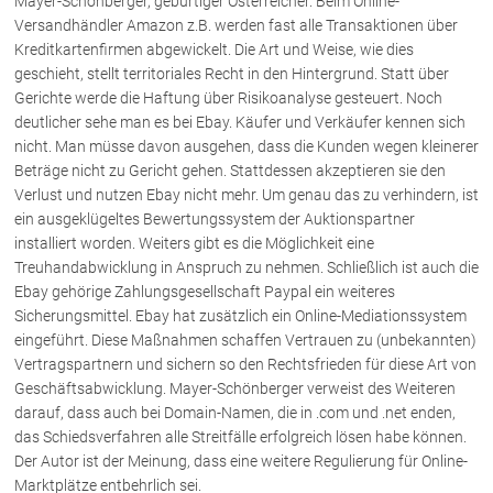
Mayer-Schönberger, gebürtiger Österreicher. Beim Online-
Rechtsnews
Versandhändler Amazon z.B. werden fast alle Transaktionen über
Kreditkartenfirmen abgewickelt. Die Art und Weise, wie dies
geschieht, stellt territoriales Recht in den Hintergrund. Statt über
Gerichte werde die Haftung über Risikoanalyse gesteuert. Noch
Publikationen
deutlicher sehe man es bei Ebay. Käufer und Verkäufer kennen sich
Paragraphen & Mehr
nicht. Man müsse davon ausgehen, dass die Kunden wegen kleinerer
Medien
Beträge nicht zu Gericht gehen. Stattdessen akzeptieren sie den
Verlust und nutzen Ebay nicht mehr. Um genau das zu verhindern, ist
Vorarlberg Online
ein ausgeklügeltes Bewertungssystem der Auktionspartner
NOVUM
installiert worden. Weiters gibt es die Möglichkeit eine
Fachliteratur
Treuhandabwicklung in Anspruch zu nehmen. Schließlich ist auch die
Ebay gehörige Zahlungsgesellschaft Paypal ein weiteres
Sicherungsmittel. Ebay hat zusätzlich ein Online-Mediationssystem
FAQ
eingeführt. Diese Maßnahmen schaffen Vertrauen zu (unbekannten)
Vertragspartnern und sichern so den Rechtsfrieden für diese Art von
Unternehmensnachfolge in der
Geschäftsabwicklung. Mayer-Schönberger verweist des Weiteren
Familie
darauf, dass auch bei Domain-Namen, die in .com und .net enden,
Wichtige Vertragsklauseln bei Kauf-
das Schiedsverfahren alle Streitfälle erfolgreich lösen habe können.
und Übergabeverträgen
Der Autor ist der Meinung, dass eine weitere Regulierung für Online-
Check dein Recht/Erbrecht
Marktplätze entbehrlich sei.