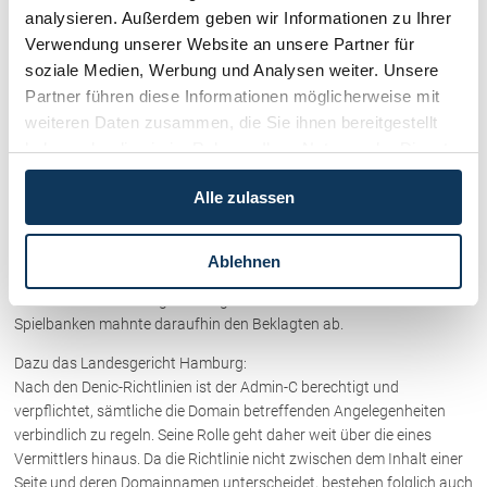
analysieren. Außerdem geben wir Informationen zu Ihrer
Verkäufer, die mit Hochzeitsartikeln handeln. Ein Anbieter hatte
Verwendung unserer Website an unsere Partner für
beantragt, ungenaue Formulierungen
soziale Medien, Werbung und Analysen weiter. Unsere
in den AGB seines Konkurrenten per einstweiliger Verfügung zu
untersagen.
Partner führen diese Informationen möglicherweise mit
weiteren Daten zusammen, die Sie ihnen bereitgestellt
D: Gericht bestätigt Haftung des Admin-C
haben oder die sie im Rahmen Ihrer Nutzung der Dienste
Das LG Hamburg hat entschieden (Urteil vom 05.04.2007, Az: 327 O
gesammelt haben.
699/06), dass ein Admin-C für Rechtsverletzungen unter der auf ihn
Alle zulassen
eingetragenen Domain haftet. Auslöser des Rechtsstreits waren drei
Banner, die auf einer Website erschienen, für die ein Rechtsanwalt
als Admin-C eingetragen war. Mit den Bannern wurden ausländische
Ablehnen
Glücksspielangebote beworben. Der Inhaber der Domain war in den
Niederlanden ansässig. Die Klägerin als Vertreterin mehrerer
Spielbanken mahnte daraufhin den Beklagten ab.
Dazu das Landesgericht Hamburg:
Nach den Denic-Richtlinien ist der Admin-C berechtigt und
verpflichtet, sämtliche die Domain betreffenden Angelegenheiten
verbindlich zu regeln. Seine Rolle geht daher weit über die eines
Vermittlers hinaus. Da die Richtlinie nicht zwischen dem Inhalt einer
Seite und deren Domainnamen unterscheidet, bestehen folglich auch