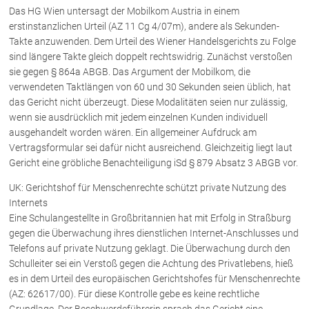
Das HG Wien untersagt der Mobilkom Austria in einem
erstinstanzlichen Urteil (AZ 11 Cg 4/07m), andere als Sekunden-
Takte anzuwenden. Dem Urteil des Wiener Handelsgerichts zu Folge
sind längere Takte gleich doppelt rechtswidrig. Zunächst verstoßen
sie gegen § 864a ABGB. Das Argument der Mobilkom, die
verwendeten Taktlängen von 60 und 30 Sekunden seien üblich, hat
das Gericht nicht überzeugt. Diese Modalitäten seien nur zulässig,
wenn sie ausdrücklich mit jedem einzelnen Kunden individuell
ausgehandelt worden wären. Ein allgemeiner Aufdruck am
Vertragsformular sei dafür nicht ausreichend. Gleichzeitig liegt laut
Gericht eine gröbliche Benachteiligung iSd § 879 Absatz 3 ABGB vor.
UK: Gerichtshof für Menschenrechte schützt private Nutzung des
Internets
Eine Schulangestellte in Großbritannien hat mit Erfolg in Straßburg
gegen die Überwachung ihres dienstlichen Internet-Anschlusses und
Telefons auf private Nutzung geklagt. Die Überwachung durch den
Schulleiter sei ein Verstoß gegen die Achtung des Privatlebens, hieß
es in dem Urteil des europäischen Gerichtshofes für Menschenrechte
(AZ: 62617/00). Für diese Kontrolle gebe es keine rechtliche
Grundlage. Der Beschwerdeführerin sprach das Gericht eine