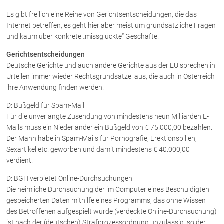
Schenkung von Immobilien
Es gibt freilich eine Reihe von Gerichtsentscheidungen, die das
Checklisten: Haus-, Wohnungs- und
Grundstückkauf
Internet betreffen, es geht hier aber meist um grundsätzliche Fragen
und kaum über konkrete „missglückte“ Geschäfte.
Checkliste: Immobilienertragssteuer
Checkliste: Mietvertrag
Gerichtsentscheidungen
Deutsche Gerichte und auch andere Gerichte aus der EU sprechen in
Checkliste: GmbH-Gründung
Urteilen immer wieder Rechtsgrundsätze aus, die auch in Österreich
Checkliste: Gewerbeanm. durch jur.
ihre Anwendung finden werden.
Person
D: Bußgeld für Spam-Mail
Für die unverlangte Zusendung von mindestens neun Milliarden E-
Kontakt
Mails muss ein Niederländer ein Bußgeld von € 75.000,00 bezahlen.
Der Mann habe in Spam-Mails für Pornografie, Erektionspillen,
Sexartikel etc. geworben und damit mindestens € 40.000,00
verdient.
D: BGH verbietet Online-Durchsuchungen
Die heimliche Durchsuchung der im Computer eines Beschuldigten
gespeicherten Daten mithilfe eines Programms, das ohne Wissen
des Betroffenen aufgespielt wurde (verdeckte Online-Durchsuchung)
ist nach der (deutschen) Strafprozessordnung unzulässig, so der