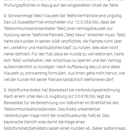
Prüfungspflichten in Bezug auf den eingestellten Inhalt der Seite.
D: Schwammige Tele2-Klauseln bei Telefonie-Flatrate sind ungültig
Das LG Düsseldorf hat entschieden (Az: 12 O 265/06), dass der
Telekommunikationsanbieter Tele2 zwei Vertragsklauseln zur
Nutzung seiner Telefonie-Flatrate „Tele2 Maxx“ streichen muss. Tele2
hatte die Kunden in seinen AGB verpflichtet, die Flatrate nicht über
ein „verkehrs- und marktübliches Maß“ zu nutzen, dies aber nicht
näher definiert. Für den Fall, dass ein Kunde zu viel telefoniert, hatte
sich Tele2 vorbehalten, den Anschluss zu sperren und den Vertrag
außerordentlich zu kündigen. Nach Auffassung des LG sind diese
Klauseln zu schwammig formuliert. Aus ihnen gehe nicht hervor, wie
viel der Kunde mit seiner Flatrate tatsächlich telefonieren darf.
D: Mobilfunkanbieter hat Beweislast bei Verbindungsabrechnung
Nach einem Urteil des LG Augsburg (Az 3 O 678/06) liegt die
Beweislast für die Berechnung von Gebühren im Streitfall bei den
Telekommunikationsdiensten. Das Risiko unbemerkter
Verbindungen trage nicht der Anschlusskunde, hieß es. Das
bayerische Gericht wies damit die Klage eines
Mobilfunknetzbetreibers gegen einen Kunden ab. Dieser sollte knapp