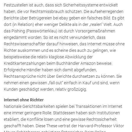
Festzustellen ist auch, dass sich Sicherheitssysteme entwickelt
haben, die vor Rechtsmissbrauch schützen. Die aufseherregenden
Über uns
Berichte über Betrügereien bei ebay geben ein falsches Bild. Es gibt
dort (in Relation) eher weniger Delikte als in der „realen“ Welt. Auch
Kanzleiteam
das Pishing (Passwörterklau) ist durch Vorsorgemaßnahmen
Netzwerk
eingedämmt worden. So ist es nicht verwunderlich, dass
Download
Rechtswissenschaftler darauf hinweisen, das Internet müsse ohne
Richter auskommen und es scheine dies auch zu gelingen, wie
Die Österreichischen Rechtsanwälte
beispielsweise die relativ klaglose Abwicklung der
Kreditkartenzahlungen beim Buchhändler Amazon beweise.
Erfolgreiche Händler haben sich damit abgefunden,
Anwälte
Rechtsansprüche nicht über Gerichte durchsetzen zu können. Sie
Dr. Stefan Müller
nehmen einen gewissen „fall out“ einfach in Kauf und sind, wenn
Kunden geschädigt werden, relativ großzügig.
Dr. Petra Piccolruaz
Mag. Patrick Piccolruaz
Internet ohne Richter
Nationale Gerichtsbarkeiten spielen bei Transaktionen im Internet
Dr. Roland Piccolruaz †
eine immer geringere Rolle. Stattdessen haben sich Institutionen
Mag. Raphaela Klotz
etabliert, die Konflikte lösen und eine gewisse Rechtssicherheit
geschafft haben. Diese These vertrat der Harvard-Professor Viktor