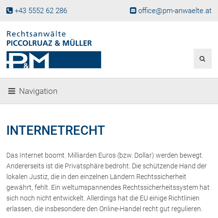
+43 5552 62 286
office@pm-anwaelte.at
Start
Fachgebiete
Gesellschaftsrecht, Wirtschaftsrecht
Gesellschaftsgründung &
Navigation
Beteiligungen
Unternehmensnachfolge
Gewerberecht, Betriebsanlagenrecht
INTERNETRECHT
Immobilienrecht, Bauträgerrecht
Ferienimmobilien in Vorarlberg
Das Internet boomt. Milliarden Euros (bzw. Dollar) werden bewegt.
Erbrecht
Andererseits ist die Privatsphäre bedroht. Die schützende Hand der
Familienrecht und Scheidungen
lokalen Justiz, die in den einzelnen Ländern Rechtssicherheit
gewährt, fehlt. Ein weltumspannendes Rechtssicherheitssystem hat
Prozessführung und
Schiedsgerichtsbarkeit
sich noch nicht entwickelt. Allerdings hat die EU einige Richtlinien
erlassen, die insbesondere den Online-Handel recht gut regulieren.
Skiunfälle in Österreich