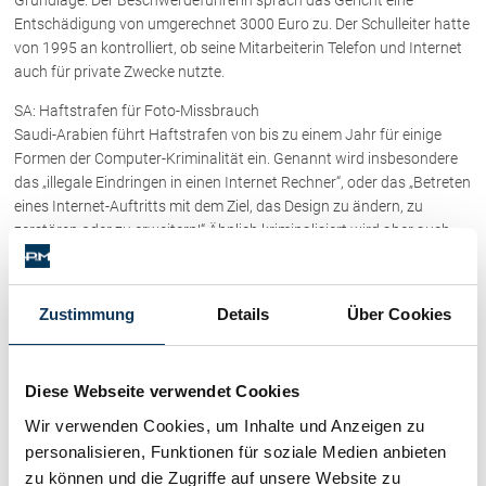
Entschädigung von umgerechnet 3000 Euro zu. Der Schulleiter hatte
von 1995 an kontrolliert, ob seine Mitarbeiterin Telefon und Internet
auch für private Zwecke nutzte.
SA: Haftstrafen für Foto-Missbrauch
Saudi-Arabien führt Haftstrafen von bis zu einem Jahr für einige
Formen der Computer-Kriminalität ein. Genannt wird insbesondere
das „illegale Eindringen in einen Internet Rechner“, oder das „Betreten
eines Internet-Auftritts mit dem Ziel, das Design zu ändern, zu
zerstören oder zu erweitern!“ Ähnlich kriminalisiert wird aber auch
die Benutzung von Kameras und anderen Geräten, mit denen
Aufzeichnungen aus dem Privatleben anderer Menschen gemacht
werden können, um etwa die Ehre betroffener Personen zu verletzen.
Zustimmung
Details
Über Cookies
D: Gericht verbietet ungenaue Lieferfristen bei Online-Geschäften
Angaben zu Lieferfristen in AGB müssen derartig genau formuliert
sein, dass der Verbraucher ohne Weiteres den genauen Termin
Diese Webseite verwendet Cookies
errechnen kann. Wendungen wie „in der Regel“ seien deshalb bei
Wir verwenden Cookies, um Inhalte und Anzeigen zu
Verträgen über das Internet unwirksam. Dies hat das
personalisieren, Funktionen für soziale Medien anbieten
Kammergericht Berlin entschieden (Beschluss vom 03.04.2007, Az: 5
zu können und die Zugriffe auf unsere Website zu
W 73/07). Hintergrund des Beschlusses war der Streit zweier eBay-