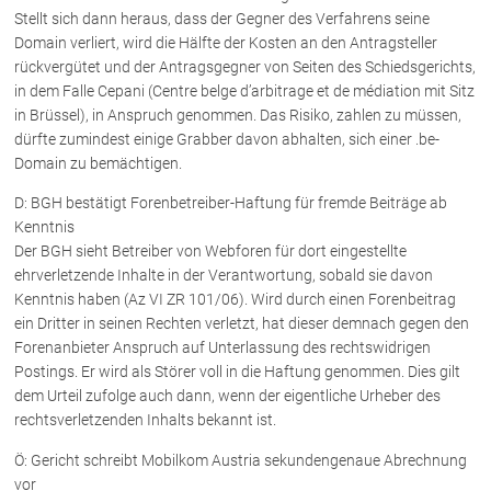
Stellt sich dann heraus, dass der Gegner des Verfahrens seine
Domain verliert, wird die Hälfte der Kosten an den Antragsteller
rückvergütet und der Antragsgegner von Seiten des Schiedsgerichts,
in dem Falle Cepani (Centre belge d’arbitrage et de médiation mit Sitz
in Brüssel), in Anspruch genommen. Das Risiko, zahlen zu müssen,
dürfte zumindest einige Grabber davon abhalten, sich einer .be-
Domain zu bemächtigen.
D: BGH bestätigt Forenbetreiber-Haftung für fremde Beiträge ab
Kenntnis
Der BGH sieht Betreiber von Webforen für dort eingestellte
ehrverletzende Inhalte in der Verantwortung, sobald sie davon
Kenntnis haben (Az VI ZR 101/06). Wird durch einen Forenbeitrag
ein Dritter in seinen Rechten verletzt, hat dieser demnach gegen den
Forenanbieter Anspruch auf Unterlassung des rechtswidrigen
Postings. Er wird als Störer voll in die Haftung genommen. Dies gilt
dem Urteil zufolge auch dann, wenn der eigentliche Urheber des
rechtsverletzenden Inhalts bekannt ist.
Ö: Gericht schreibt Mobilkom Austria sekundengenaue Abrechnung
vor