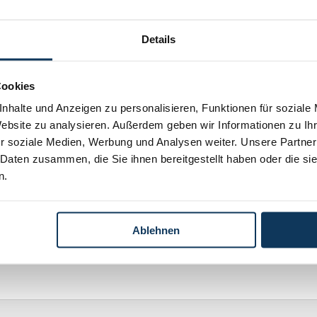
dliche fortsetzen. An dieser Stelle aber will ich
en, dass ich Ihnen so selbstverständliches
Details
m Thema musste ich finden.
n Österreich, was die Präsenz von Behörden im Internet
Cookies
ische Unterschrift), die eine zweifelsfreie
nhalte und Anzeigen zu personalisieren, Funktionen für soziale
durchsetzt, dann kann man mit jeder Behörde 24
Website zu analysieren. Außerdem geben wir Informationen zu I
Anträge stellen, Eingaben erstatten etc.
r soziale Medien, Werbung und Analysen weiter. Unsere Partner
 Daten zusammen, die Sie ihnen bereitgestellt haben oder die s
n.
Ablehnen