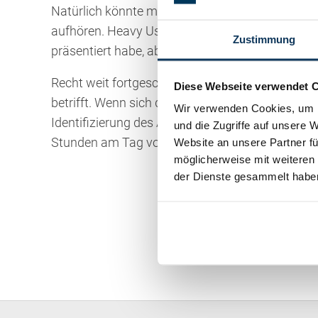
Natürlich könnte man diese Aufzählungen ins Unen
aufhören. Heavy User unter Ihnen mögen verzeih
Zustimmung
präsentiert habe, aber irgend einen Einstieg zu
Recht weit fortgeschritten ist die Entwicklung i
Diese Webseite verwendet 
betrifft. Wenn sich die digitale Signatur (elektron
Wir verwenden Cookies, um I
Identifizierung des Antragstellers ermöglicht, 
und die Zugriffe auf unsere 
Stunden am Tag vom PC aus Kontakt aufnehmen, 
Website an unsere Partner fü
möglicherweise mit weiteren
der Dienste gesammelt habe