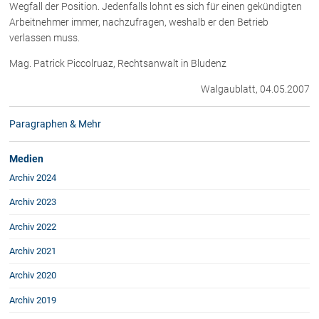
Wegfall der Position. Jedenfalls lohnt es sich für einen gekündigten
Rechtsnews
Arbeitnehmer immer, nachzufragen, weshalb er den Betrieb
verlassen muss.
Mag. Patrick Piccolruaz, Rechtsanwalt in Bludenz
Publikationen
Walgaublatt, 04.05.2007
Paragraphen & Mehr
Medien
Paragraphen & Mehr
Vorarlberg Online
NOVUM
Medien
Fachliteratur
Archiv 2024
Archiv 2023
FAQ
Archiv 2022
Unternehmensnachfolge in der
Archiv 2021
Familie
Wichtige Vertragsklauseln bei Kauf-
Archiv 2020
und Übergabeverträgen
Archiv 2019
Check dein Recht/Erbrecht