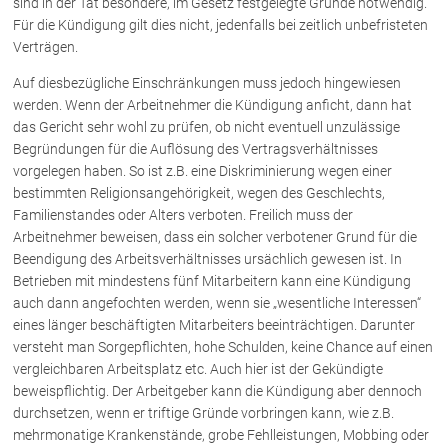
sind in der Tat besondere, im Gesetz festgelegte Gründe notwendig.
Für die Kündigung gilt dies nicht, jedenfalls bei zeitlich unbefristeten
Verträgen.
Über uns
Auf diesbezügliche Einschränkungen muss jedoch hingewiesen
Kanzleiteam
werden. Wenn der Arbeitnehmer die Kündigung anficht, dann hat
Netzwerk
das Gericht sehr wohl zu prüfen, ob nicht eventuell unzulässige
Download
Begründungen für die Auflösung des Vertragsverhältnisses
vorgelegen haben. So ist z.B. eine Diskriminierung wegen einer
Die Österreichischen Rechtsanwälte
bestimmten Religionsangehörigkeit, wegen des Geschlechts,
Familienstandes oder Alters verboten. Freilich muss der
Arbeitnehmer beweisen, dass ein solcher verbotener Grund für die
Anwälte
Beendigung des Arbeitsverhältnisses ursächlich gewesen ist. In
Dr. Stefan Müller
Betrieben mit mindestens fünf Mitarbeitern kann eine Kündigung
auch dann angefochten werden, wenn sie „wesentliche Interessen“
Dr. Petra Piccolruaz
eines länger beschäftigten Mitarbeiters beeinträchtigen. Darunter
Mag. Patrick Piccolruaz
versteht man Sorgepflichten, hohe Schulden, keine Chance auf einen
Dr. Roland Piccolruaz †
vergleichbaren Arbeitsplatz etc. Auch hier ist der Gekündigte
Mag. Raphaela Klotz
beweispflichtig. Der Arbeitgeber kann die Kündigung aber dennoch
durchsetzen, wenn er triftige Gründe vorbringen kann, wie z.B.
mehrmonatige Krankenstände, grobe Fehlleistungen, Mobbing oder