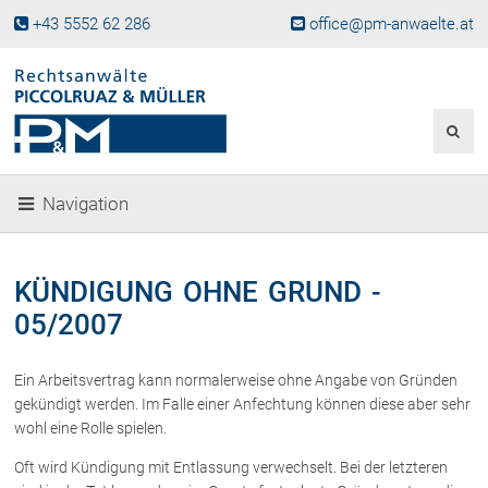
+43 5552 62 286
office@pm-anwaelte.at
Start
Fachgebiete
Gesellschaftsrecht, Wirtschaftsrecht
Gesellschaftsgründung &
Navigation
Beteiligungen
Unternehmensnachfolge
Gewerberecht, Betriebsanlagenrecht
KÜNDIGUNG OHNE GRUND -
Immobilienrecht, Bauträgerrecht
05/2007
Ferienimmobilien in Vorarlberg
Erbrecht
Ein Arbeitsvertrag kann normalerweise ohne Angabe von Gründen
Familienrecht und Scheidungen
gekündigt werden. Im Falle einer Anfechtung können diese aber sehr
Prozessführung und
wohl eine Rolle spielen.
Schiedsgerichtsbarkeit
Oft wird Kündigung mit Entlassung verwechselt. Bei der letzteren
Skiunfälle in Österreich