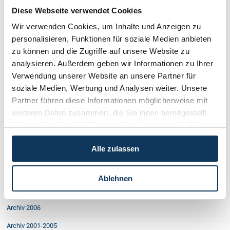
Zum Pflichtteil
Diese Webseite verwendet Cookies
Ehebruch: Unterhalt nur teilweise
Kreditnehmer gröblich benachteiligt
Wir verwenden Cookies, um Inhalte und Anzeigen zu
Blutgrätsche - kein Schadenersatz?
personalisieren, Funktionen für soziale Medien anbieten
Äpfel in des Nachbars Garten
zu können und die Zugriffe auf unsere Website zu
Warnpflicht des planenden Baumeisters
analysieren. Außerdem geben wir Informationen zu Ihrer
Faxsendebericht genügt als Beweis
Verwendung unserer Website an unsere Partner für
Bonitätsauskünfte und Datenschutz
Rechtsschutzversicherung und ihre Fallen
soziale Medien, Werbung und Analysen weiter. Unsere
Patchwork-Familien
Partner führen diese Informationen möglicherweise mit
Fällt das Zahnarztmonopol?
weiteren Daten zusammen, die Sie ihnen bereitgestellt
Kündigung ohne Grund
haben oder die sie im Rahmen Ihrer Nutzung der Dienste
Hickhack um Geschäftslokal
gesammelt haben.
Was ist „Handy-fair use“
Alle zulassen
Verantwortlichkeit im Skitourensport
Mautmuffel rechtlos?
Gleichbehandlung verschärft
Ablehnen
Vorsorgevollmacht - Patientenverfügung
Kapital für Jungunternehmer
Archiv 2006
Archiv 2001-2005