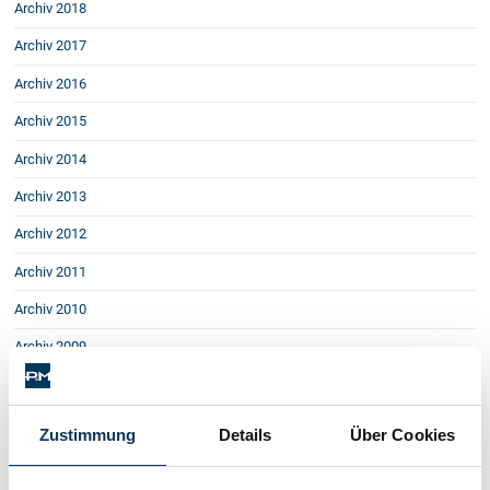
Archiv 2018
Schenkung von Immobilien
Checklisten: Haus-, Wohnungs- und
Archiv 2017
Grundstückkauf
Archiv 2016
Checkliste: Immobilienertragssteuer
Checkliste: Mietvertrag
Archiv 2015
Checkliste: GmbH-Gründung
Archiv 2014
Checkliste: Gewerbeanm. durch jur.
Person
Archiv 2013
Archiv 2012
Kontakt
Archiv 2011
Archiv 2010
Archiv 2009
Archiv 2008
Archiv 2007
Zustimmung
Details
Über Cookies
Heiraten wegen der Kinder?
Kein Schadenersatz bei unvorhersehbaren