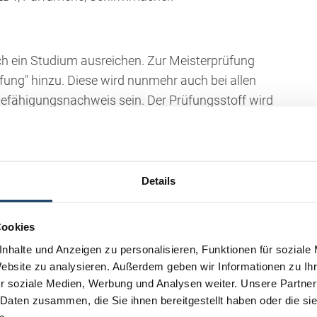
h ein Studium ausreichen. Zur Meisterprüfung
ng" hinzu. Diese wird nunmehr auch bei allen
fähigungsnachweis sein. Der Prüfungsstoff wird
ß man danach in der Lage ist, ein Gewerbe in
htlicher Hinsicht zu führen. Hier stellt sich schon die
ahrscheinlich sehr schwierigen Prüfung tatsächlich zu
Details
Cookies
ben Kenntnisse und Berufspraxis verlangt, so hat
nhalte und Anzeigen zu personalisieren, Funktionen für soziale
urpfuscher" auf die Allgemeinheit bzw. die
Website zu analysieren. Außerdem geben wir Informationen zu I
endigen Schranken sind im Laufe der Zeit immer
r soziale Medien, Werbung und Analysen weiter. Unsere Partner
 Daten zusammen, die Sie ihnen bereitgestellt haben oder die s
ern den Zugang zu erschweren und sich auf diese
n.