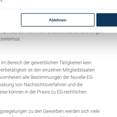
lten. Wenn die Zugangshürden wirklich darauf
u bieten, könnte ein sehr großer Teil entfallen. Der
ndere regulieren. Wer es sich leisten kann, kauft
Ablehnen
hte Deregulierung im Sinne dieser Überlegungen
 den Einfluß der Kammern drastisch zurückzudrängen.
tionismus.
 im Bereich der gewerblichen Tätigkeiten kein
erbetätigkeit ist den einzelnen Mitgliedstaaten
 vornherein alle Bestimmungen der Novelle EG-
habung von Nachsichtsverfahren und die
e können in der Praxis zu EG-rechtlichen
ngsregelungen zu den Gewerben werden sich viele