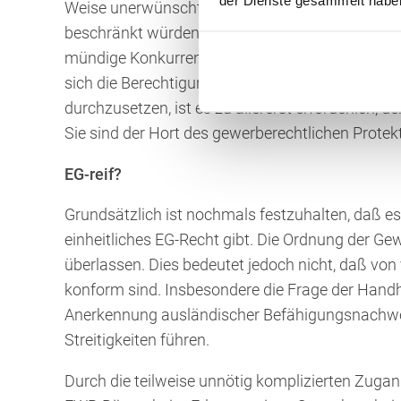
Weise unerwünschte Konkurrenz vom Leib zu ha
beschränkt würden, dem Konsumenten Sicherheit z
mündige Konkurrent und der Markt würden alles a
sich die Berechtigung irgendwo ein. Um eine ec
durchzusetzen, ist es zu allererst erforderlich,
Sie sind der Hort des gewerberechtlichen Protek
EG-reif?
Grundsätzlich ist nochmals festzuhalten, daß es
einheitliches EG-Recht gibt. Die Ordnung der Gew
überlassen. Dies bedeutet jedoch nicht, daß von
konform sind. Insbesondere die Frage der Hand
Anerkennung ausländischer Befähigungsnachweis
Streitigkeiten führen.
Durch die teilweise unnötig komplizierten Zuga