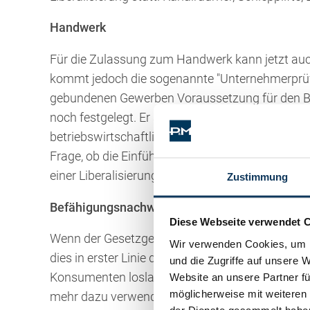
Handwerk
Für die Zulassung zum Handwerk kann jetzt auc
kommt jedoch die sogenannte "Unternehmerprüfu
gebundenen Gewerben Voraussetzung für den Be
noch festgelegt. Er soll so umfangreich sein, da
betriebswirtschaftlicher, kauf-männischer und rec
Frage, ob die Einführung einer solchen neuen, w
einer Liberalisierung führt.
Zustimmung
Befähigungsnachweis
Diese Webseite verwendet 
Wenn der Gesetzgeber für den Antritt von Gewer
Wir verwenden Cookies, um I
dies in erster Linie damit zu tun, daß er keine "K
und die Zugriffe auf unsere 
Konsumenten loslassen will. Diese an sich notw
Website an unsere Partner fü
möglicherweise mit weiteren
mehr dazu verwendet wor-den, neuen Unternehm
der Dienste gesammelt habe