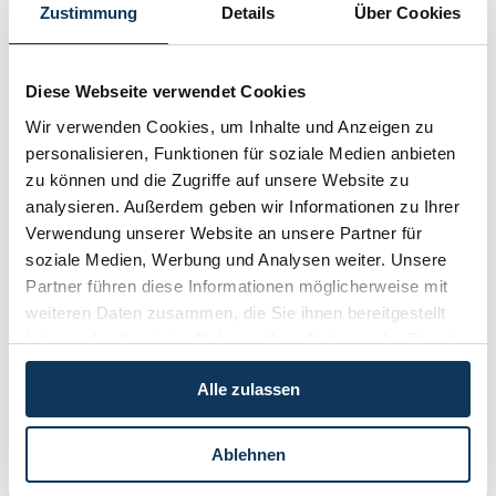
Nr. 1 / Februar 2016
Zustimmung
Details
Über Cookies
Nr. 4 / Oktober 2015
Nr. 3 / Juni 2015
Diese Webseite verwendet Cookies
Nr. 2 / März 2015
Wir verwenden Cookies, um Inhalte und Anzeigen zu
personalisieren, Funktionen für soziale Medien anbieten
Nr. 1 / Jänner 2015
zu können und die Zugriffe auf unsere Website zu
Nr. 4 / Oktober 2014
analysieren. Außerdem geben wir Informationen zu Ihrer
Nr. 3 / Juni 2014
Verwendung unserer Website an unsere Partner für
soziale Medien, Werbung und Analysen weiter. Unsere
Nr. 2 / März 2014
Partner führen diese Informationen möglicherweise mit
Nr. 1 / Jänner 2014
weiteren Daten zusammen, die Sie ihnen bereitgestellt
haben oder die sie im Rahmen Ihrer Nutzung der Dienste
Nr. 3 / September 2013
gesammelt haben.
Nr. 2 / Juni 2013
Alle zulassen
Nr. 1 / März 2013
Ablehnen
Nr. 4 / Dezember 2012
Nr. 3 / September 2012