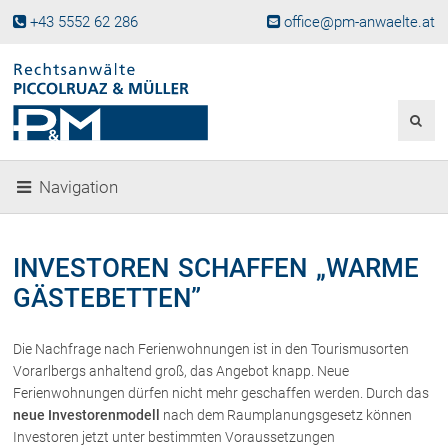
+43 5552 62 286
office@pm-anwaelte.at
Start
Fachgebiete
Gesellschaftsrecht, Wirtschaftsrecht
Gesellschaftsgründung &
Navigation
Beteiligungen
Unternehmensnachfolge
Gewerberecht, Betriebsanlagenrecht
INVESTOREN SCHAFFEN „WARME
Immobilienrecht, Bauträgerrecht
GÄSTEBETTEN”
Ferienimmobilien in Vorarlberg
Erbrecht
Die Nachfrage nach Ferienwohnungen ist in den Tourismusorten
Familienrecht und Scheidungen
Vorarlbergs anhaltend groß, das Angebot knapp. Neue
Prozessführung und
Ferienwohnungen dürfen nicht mehr geschaffen werden. Durch das
Schiedsgerichtsbarkeit
neue Investorenmodell
nach dem Raumplanungsgesetz können
Skiunfälle in Österreich
Investoren jetzt unter bestimmten Voraussetzungen