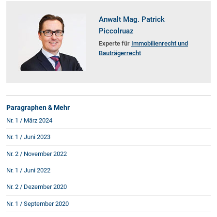
Schenkung von Immobilien
Checklisten: Haus-, Wohnungs- und
Anwalt Mag. Patrick
Grundstückkauf
Piccolruaz
Checkliste: Immobilienertragssteuer
Experte für
Immobilienrecht und
Checkliste: Mietvertrag
Bauträgerrecht
Checkliste: GmbH-Gründung
Checkliste: Gewerbeanm. durch jur.
Person
Paragraphen & Mehr
Kontakt
Nr. 1 / März 2024
Nr. 1 / Juni 2023
Nr. 2 / November 2022
Nr. 1 / Juni 2022
Nr. 2 / Dezember 2020
Nr. 1 / September 2020