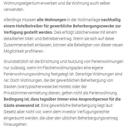
Wohnungseigentum erwerben und die Wohnung auch selber
verwenden.
Über uns
Allerdings müssen
alle Wohnungen
in der Wohnanlage
nachhaltig
Kanzleiteam
einem Hotelbetreiber für gewerbliche Beherbergungszwecke zur
Verfügung gestellt werden.
Dies erfolgt üblicherweise mit einem
Netzwerk
detaillierten Miet- und Betreibervertrag. Wenn sie sich auf diese
Download
Zusammenarbeit einlassen, können alle Beteiligten von dieser neuen
Die Österreichischen Rechtsanwälte
Möglichkeit profitieren.
Grundsätzlich ist die Errichtung und Nutzung von Ferienwohnungen
nur zulässig, wenn im Flächenwidmungsplan eine eigene
Anwälte
Ferienwohnungswidmung festgelegt ist. Derartige Widmungen sind
Dr. Stefan Müller
rar. Doch Wohnungen, die der gewerblichen Beherbergung von
Gästen (wie typischerweise bei Hotels) oder der
Dr. Petra Piccolruaz
Privatzimmervermietung dienen, gelten nicht als Ferienwohnung.
Mag. Patrick Piccolruaz
Bedingung ist, dass tagsüber immer eine Ansprechperson für die
Dr. Roland Piccolruaz †
Gäste anwesend ist
. Eine gewerbliche Beherbergung liegt laut
Mag. Raphaela Klotz
Gesetz aber nicht vor, wenn dem Investor Verfügungsrechte
eingeräumt werden, die über den üblichen Beherbergungsvertrag
hinausgehen.