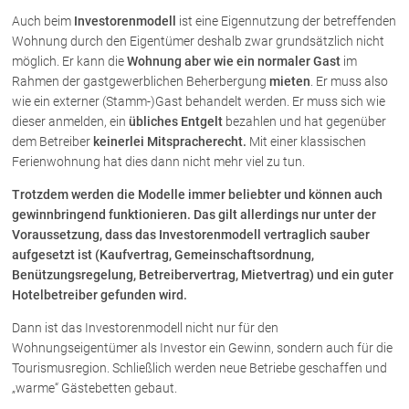
Rechtsnews
Auch beim
Investorenmodell
ist eine Eigennutzung der betreffenden
Wohnung durch den Eigentümer deshalb zwar grundsätzlich nicht
möglich. Er kann die
Wohnung aber wie ein normaler Gast
im
Rahmen der gastgewerblichen Beherbergung
mieten
. Er muss also
Publikationen
wie ein externer (Stamm-)Gast behandelt werden. Er muss sich wie
Paragraphen & Mehr
dieser anmelden, ein
übliches Entgelt
bezahlen und hat gegenüber
Medien
dem Betreiber
keinerlei Mitspracherecht.
Mit einer klassischen
Ferienwohnung hat dies dann nicht mehr viel zu tun.
Vorarlberg Online
NOVUM
Trotzdem werden die Modelle immer beliebter und können auch
gewinnbringend funktionieren. Das gilt allerdings nur unter der
Fachliteratur
Voraussetzung, dass das Investorenmodell vertraglich sauber
aufgesetzt ist (Kaufvertrag, Gemeinschaftsordnung,
Benützungsregelung, Betreibervertrag, Mietvertrag) und ein guter
FAQ
Hotelbetreiber gefunden wird.
Unternehmensnachfolge in der
Familie
Dann ist das Investorenmodell nicht nur für den
Wohnungseigentümer als Investor ein Gewinn, sondern auch für die
Wichtige Vertragsklauseln bei Kauf-
und Übergabeverträgen
Tourismusregion. Schließlich werden neue Betriebe geschaffen und
„warme“ Gästebetten gebaut.
Check dein Recht/Erbrecht