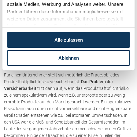
Risikovermeidung nicht vollständig bewältigt werden kann, entsteht
soziale Medien, Werbung und Analysen weiter. Unsere
der Bedarf einer Risikoüberwälzung auf ein
Partner führen diese Informationen möglicherweise mit
Versicherungsuntenehmen mit dem Mittel der
weiteren Daten zusammen, die Sie ihnen bereitgestellt
Produkthaftpflichtversicherung. Die Möglichkeit Risiken aus
haben oder die sie im Rahmen Ihrer Nutzung der Dienste
Produkthaftungsschäden nur durch Bildung von Rückstellungen zu
gesammelt haben.
tragen, ist u.a. im Hinblick auf die mögliche Höhe der zu erwartenden
Alle zulassen
Schadenersatznummern nicht ausreichend. Obwohl das PHG
vorschriebt, daß ein Unternehmer verpflichtet ist, für mögliche
Schadenersatzpflichten aus Produkthaftung Vorsorge zu treffen,
Ablehnen
besteht keine Versicherungspflicht (wie bei Autos).
Für einen Unternehmer stellt sich natürlich die Frage, ob jedes
Produkthaftpflichtrisiko versicherbar ist.
Das Problem der
Versicherbarkeit
tritt dann auf, wenn das Produkthaftpflichtrisiko
zu einem spekulativem wird, wenn z.B. unerprobte oder zu wenig
erprobte Produkte auf den Markt gebracht werden. Ein spekulatives
Risiko kann auch durch nicht vorhersehbare und nicht eingrenzbare
Großschäden entstehen wie z.B. bei atomaren Umweltschäden. In
den USA war die Meß- und Schätzbarkeit der Gesamtschäden im
Laufe des vergangenen Jahrzehntes immer schwerer in den Griff zu
bekommen. Einige der Ursachen, die zu einer Krise in Teilen der