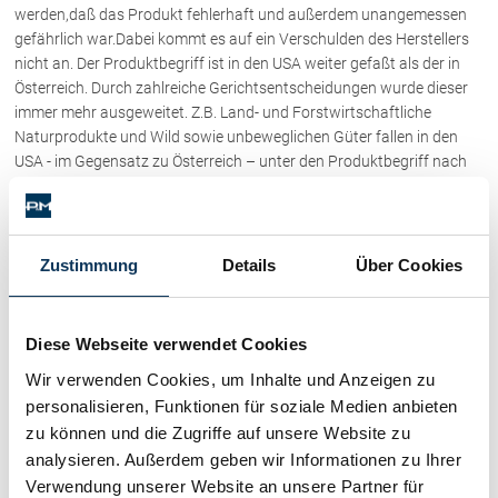
werden,daß das Produkt fehlerhaft und außerdem unangemessen
gefährlich war.Dabei kommt es auf ein Verschulden des Herstellers
nicht an. Der Produktbegriff ist in den USA weiter gefaßt als der in
Österreich. Durch zahlreiche Gerichtsentscheidungen wurde dieser
immer mehr ausgeweitet. Z.B. Land- und Forstwirtschaftliche
Naturprodukte und Wild sowie unbeweglichen Güter fallen in den
USA - im Gegensatz zu Österreich – unter den Produktbegriff nach
PHG. Wie in Österreich wird aus Produkthaftung für Sach- und
Personenschäden gehaftet, zusätzlich jedoch für emotional distress
(Schadenersatz für psychisch Belastung) und punitive damages
(Schadenersatz mit Strafcharakter) gehaftet.
Zustimmung
Details
Über Cookies
Risikobewältigung
Diese Webseite verwendet Cookies
Der Unternehmenserfolg jedes Unternehmens hängt zu einem nicht
Wir verwenden Cookies, um Inhalte und Anzeigen zu
unbeachtlichen Teil von dessen Risk-Management ab, d.h. auch für
personalisieren, Funktionen für soziale Medien anbieten
potentiell zukünftig zu erwartende Schadensereignisse
zu können und die Zugriffe auf unsere Website zu
Vorsorgemaßnahmen zu treffen. Grundsätzlich gibt es zwei
analysieren. Außerdem geben wir Informationen zu Ihrer
Methoden der Risikobewältigung: Risikovermeidung und
Verwendung unserer Website an unsere Partner für
Risikoverminderung. Da das Produkthaftpflichtrisiko durch