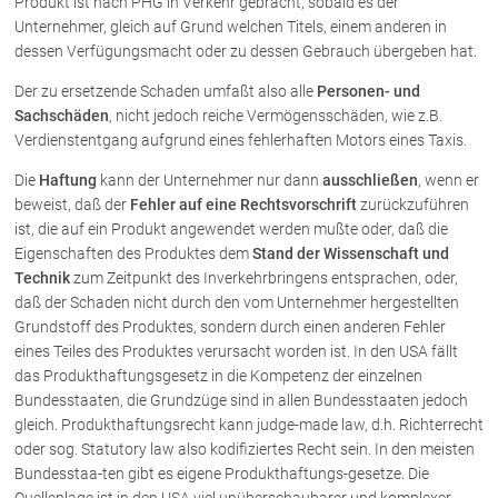
Produkt ist nach PHG in Verkehr gebracht, sobald es der
Unternehmer, gleich auf Grund welchen Titels, einem anderen in
dessen Verfügungsmacht oder zu dessen Gebrauch übergeben hat.
Der zu ersetzende Schaden umfaßt also alle
Personen- und
Sachschäden
, nicht jedoch reiche Vermögensschäden, wie z.B.
Verdienstentgang aufgrund eines fehlerhaften Motors eines Taxis.
Die
Haftung
kann der Unternehmer nur dann
ausschließen
, wenn er
beweist, daß der
Fehler auf eine Rechtsvorschrift
zurückzuführen
ist, die auf ein Produkt angewendet werden mußte oder, daß die
Eigenschaften des Produktes dem
Stand der Wissenschaft und
Technik
zum Zeitpunkt des Inverkehrbringens entsprachen, oder,
daß der Schaden nicht durch den vom Unternehmer hergestellten
Grundstoff des Produktes, sondern durch einen anderen Fehler
eines Teiles des Produktes verursacht worden ist. In den USA fällt
das Produkthaftungsgesetz in die Kompetenz der einzelnen
Bundesstaaten, die Grundzüge sind in allen Bundesstaaten jedoch
gleich. Produkthaftungsrecht kann judge-made law, d.h. Richterrecht
oder sog. Statutory law also kodifiziertes Recht sein. In den meisten
Bundesstaa-ten gibt es eigene Produkthaftungs-gesetze. Die