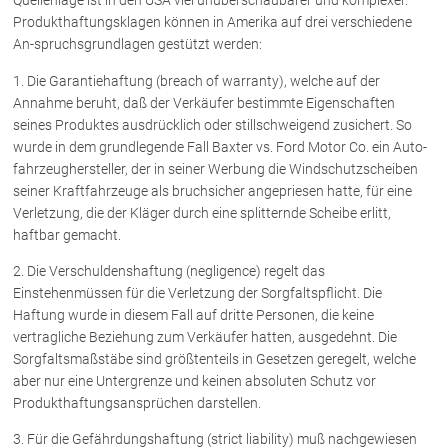
Quellenlage ist in den USA viel unüberschaubarer und komplexer.
Produkthaftungsklagen können in Amerika auf drei verschiedene
An-spruchsgrundlagen gestützt werden:
1. Die Garantiehaftung (breach of warranty), welche auf der
Annahme beruht, daß der Verkäufer bestimmte Eigenschaften
seines Produktes ausdrücklich oder stillschweigend zusichert. So
wurde in dem grundlegende Fall Baxter vs. Ford Motor Co. ein Auto-
fahrzeughersteller, der in seiner Werbung die Windschutzscheiben
seiner Kraftfahrzeuge als bruchsicher angepriesen hatte, für eine
Verletzung, die der Kläger durch eine splitternde Scheibe erlitt,
haftbar gemacht.
2. Die Verschuldenshaftung (negligence) regelt das
Einstehenmüssen für die Verletzung der Sorgfaltspflicht. Die
Haftung wurde in diesem Fall auf dritte Personen, die keine
vertragliche Beziehung zum Verkäufer hatten, ausgedehnt. Die
Sorgfaltsmaßstäbe sind größtenteils in Gesetzen geregelt, welche
aber nur eine Untergrenze und keinen absoluten Schutz vor
Produkthaftungsansprüchen darstellen.
3. Für die Gefährdungshaftung (strict liability) muß nachgewiesen