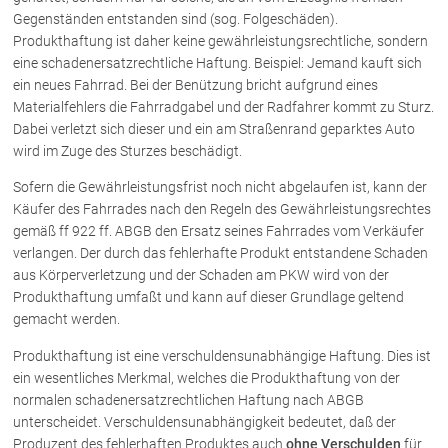
Schenkung von Immobilien
Gegenständen entstanden sind (sog. Folgeschäden).
Checklisten: Haus-, Wohnungs- und
Produkthaftung ist daher keine gewährleistungsrechtliche, sondern
Grundstückkauf
eine schadenersatzrechtliche Haftung. Beispiel: Jemand kauft sich
Checkliste: Immobilienertragssteuer
ein neues Fahrrad. Bei der Benützung bricht aufgrund eines
Checkliste: Mietvertrag
Materialfehlers die Fahrradgabel und der Radfahrer kommt zu Sturz.
Dabei verletzt sich dieser und ein am Straßenrand geparktes Auto
Checkliste: GmbH-Gründung
wird im Zuge des Sturzes beschädigt.
Checkliste: Gewerbeanm. durch jur.
Person
Sofern die Gewährleistungsfrist noch nicht abgelaufen ist, kann der
Käufer des Fahrrades nach den Regeln des Gewährleistungsrechtes
gemäß ff 922 ff. ABGB den Ersatz seines Fahrrades vom Verkäufer
Kontakt
verlangen. Der durch das fehlerhafte Produkt entstandene Schaden
aus Körperverletzung und der Schaden am PKW wird von der
Produkthaftung umfaßt und kann auf dieser Grundlage geltend
gemacht werden.
Produkthaftung ist eine verschuldensunabhängige Haftung. Dies ist
ein wesentliches Merkmal, welches die Produkthaftung von der
normalen schadenersatzrechtlichen Haftung nach ABGB
unterscheidet. Verschuldensunabhängigkeit bedeutet, daß der
Produzent des fehlerhaften Produktes auch
ohne Verschulden
für