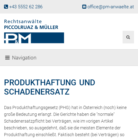
+43 5552 62 286
office@pm-anwaelte.at
Start
Fachgebiete
Gesellschaftsrecht, Wirtschaftsrecht
Gesellschaftsgründung &
Navigation
Beteiligungen
Unternehmensnachfolge
Gewerberecht, Betriebsanlagenrecht
PRODUKTHAFTUNG UND
Immobilienrecht, Bauträgerrecht
SCHADENERSATZ
Ferienimmobilien in Vorarlberg
Erbrecht
Das Produkthaftungsgesetz (PHG) hat in Österreich (noch) keine
Familienrecht und Scheidungen
große Bedeutung erlangt. Die Gerichte haben die "normale"
Prozessführung und
Schadenersatzpflicht bei Verträgen, wie im vorigen Artikel
Schiedsgerichtsbarkeit
beschrieben, so ausgedehnt, daß sie die meisten Elemente der
Skiunfälle in Österreich
Produkthaftung einschließt. Faktisch besteht (bei Verträgen) so