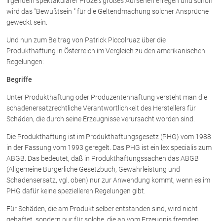
irgendein spektakulärer Prozeß großes Aufsehen erregen und schon
Rechtsnews
wird das "Bewußtsein " für die Geltendmachung solcher Ansprüche
geweckt sein.
Und nun zum Beitrag von Patrick Piccolruaz über die
Publikationen
Produkthaftung in Österreich im Vergleich zu den amerikanischen
Regelungen:
Paragraphen & Mehr
Medien
Begriffe
Vorarlberg Online
Unter Produkthaftung oder Produzentenhaftung versteht man die
NOVUM
schadenersatzrechtliche Verantwortlichkeit des Herstellers für
Fachliteratur
Schäden, die durch seine Erzeugnisse verursacht worden sind.
Die Produkthaftung ist im Produkthaftungsgesetz (PHG) vom 1988
in der Fassung vom 1993 geregelt. Das PHG ist ein lex specialis zum
FAQ
ABGB. Das bedeutet, daß in Produkthaftungssachen das ABGB
Unternehmensnachfolge in der
(Allgemeine Bürgerliche Gesetzbuch, Gewährleistung und
Familie
Schadensersatz, vgl. oben) nur zur Anwendung kommt, wenn es im
Wichtige Vertragsklauseln bei Kauf-
PHG dafür keine spezielleren Regelungen gibt.
und Übergabeverträgen
Für Schäden, die am Produkt selber entstanden sind, wird nicht
Check dein Recht/Erbrecht
gehaftet, sondern nur für solche, die an vom Erzeugnis fremden