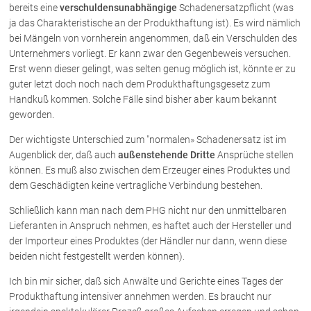
bereits eine
verschuldensunabhängige
Schadenersatzpflicht (was
ja das Charakteristische an der Produkthaftung ist). Es wird nämlich
Über uns
bei Mängeln von vornherein angenommen, daß ein Verschulden des
Unternehmers vorliegt. Er kann zwar den Gegenbeweis versuchen.
Kanzleiteam
Erst wenn dieser gelingt, was selten genug möglich ist, könnte er zu
Netzwerk
guter letzt doch noch nach dem Produkthaftungsgesetz zum
Handkuß kommen. Solche Fälle sind bisher aber kaum bekannt
Download
geworden.
Die Österreichischen Rechtsanwälte
Der wichtigste Unterschied zum "normalen» Schadenersatz ist im
Augenblick der, daß auch
außenstehende Dritte
Ansprüche stellen
Anwälte
können. Es muß also zwischen dem Erzeuger eines Produktes und
dem Geschädigten keine vertragliche Verbindung bestehen.
Dr. Stefan Müller
Schließlich kann man nach dem PHG nicht nur den unmittelbaren
Dr. Petra Piccolruaz
Lieferanten in Anspruch nehmen, es haftet auch der Hersteller und
Mag. Patrick Piccolruaz
der Importeur eines Produktes (der Händler nur dann, wenn diese
Dr. Roland Piccolruaz †
beiden nicht festgestellt werden können).
Mag. Raphaela Klotz
Ich bin mir sicher, daß sich Anwälte und Gerichte eines Tages der
Produkthaftung intensiver annehmen werden. Es braucht nur