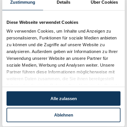
Zustimmung
Details
Über Cookies
Nr. 2 / Juni 2011
Nr. 1 / März 2011
Diese Webseite verwendet Cookies
Nr. 4 / Dezember 2010
Wir verwenden Cookies, um Inhalte und Anzeigen zu
Nr. 3 / September 2010
personalisieren, Funktionen für soziale Medien anbieten
Nr. 2 / Juni 2010
zu können und die Zugriffe auf unsere Website zu
analysieren. Außerdem geben wir Informationen zu Ihrer
Nr. 1 / WKÖ 2010
Verwendung unserer Website an unsere Partner für
„Saisons-Kehraus”
soziale Medien, Werbung und Analysen weiter. Unsere
Wer haftet bei Arbeitsunfällen?
Partner führen diese Informationen möglicherweise mit
Arbeit für die GmbH des Exgatten „verjährt”
Steuerprivileg Pauschalierung
weiteren Daten zusammen, die Sie ihnen bereitgestellt
Krankenstand: Was ist erlaubt?
haben oder die sie im Rahmen Ihrer Nutzung der Dienste
Schipisten nach Liftschluss gut absichern
gesammelt haben.
Geschäftsführer als Saisonier?
Alle zulassen
Nr. 1 / März 2010
Nr. 3 / Dezember 2009
Ablehnen
Nr. 1 / WKÖ 2009