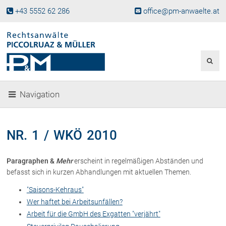
+43 5552 62 286
office@pm-anwaelte.at
Start
Fachgebiete
Gesellschaftsrecht, Wirtschaftsrecht
Gesellschaftsgründung &
Navigation
Beteiligungen
Unternehmensnachfolge
Gewerberecht, Betriebsanlagenrecht
NR. 1 / WKÖ 2010
Immobilienrecht, Bauträgerrecht
Ferienimmobilien in Vorarlberg
Paragraphen &
Mehr
erscheint in regelmäßigen Abständen und
Erbrecht
befasst sich in kurzen Abhandlungen mit aktuellen Themen.
Familienrecht und Scheidungen
"Saisons-Kehraus"
Prozessführung und
Wer haftet bei Arbeitsunfällen?
Schiedsgerichtsbarkeit
Arbeit für die GmbH des Exgatten "verjährt"
Skiunfälle in Österreich