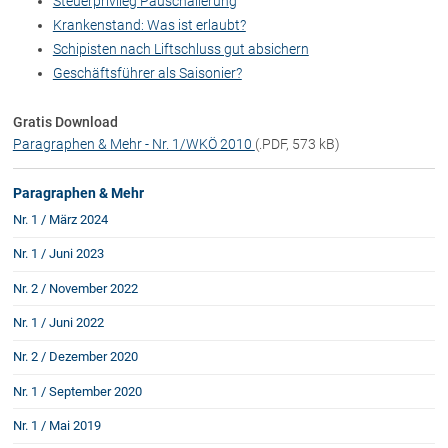
Steuerprivileg Pauschalierung
Krankenstand: Was ist erlaubt?
Schipisten nach Liftschluss gut absichern
Über uns
Geschäftsführer als Saisonier?
Kanzleiteam
Netzwerk
Gratis Download
Paragraphen & Mehr - Nr. 1/WKÖ 2010
(.PDF, 573 kB)
Download
Die Österreichischen Rechtsanwälte
Paragraphen & Mehr
Nr. 1 / März 2024
Anwälte
Nr. 1 / Juni 2023
Dr. Stefan Müller
Nr. 2 / November 2022
Dr. Petra Piccolruaz
Nr. 1 / Juni 2022
Mag. Patrick Piccolruaz
Nr. 2 / Dezember 2020
Dr. Roland Piccolruaz †
Mag. Raphaela Klotz
Nr. 1 / September 2020
Nr. 1 / Mai 2019