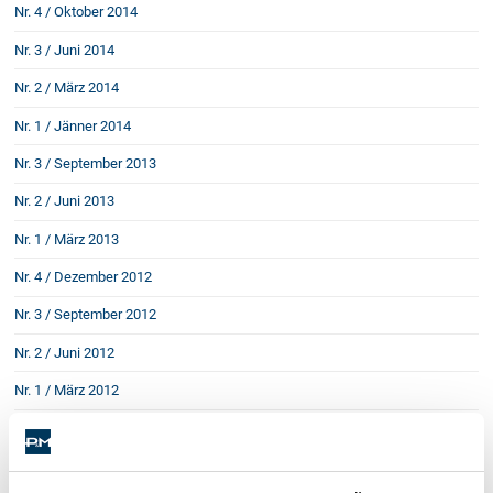
Schenkung von Immobilien
Nr. 4 / Oktober 2014
Checklisten: Haus-, Wohnungs- und
Nr. 3 / Juni 2014
Grundstückkauf
Checkliste: Immobilienertragssteuer
Nr. 2 / März 2014
Checkliste: Mietvertrag
Nr. 1 / Jänner 2014
Checkliste: GmbH-Gründung
Nr. 3 / September 2013
Checkliste: Gewerbeanm. durch jur.
Person
Nr. 2 / Juni 2013
Nr. 1 / März 2013
Kontakt
Nr. 4 / Dezember 2012
Nr. 3 / September 2012
Nr. 2 / Juni 2012
Nr. 1 / März 2012
Nr. 4 / Dezember 2011
Nr. 3 / September 2011