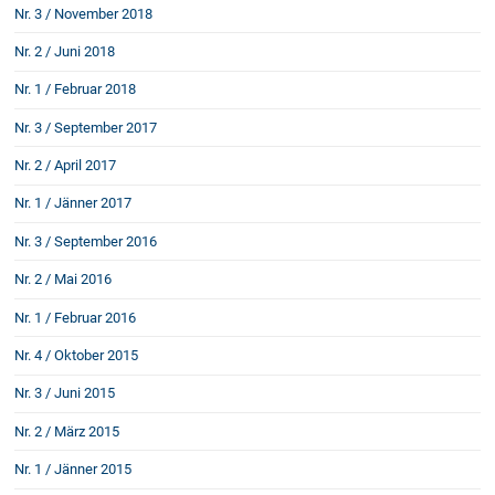
Rechtsnews
Nr. 3 / November 2018
Nr. 2 / Juni 2018
Nr. 1 / Februar 2018
Publikationen
Nr. 3 / September 2017
Paragraphen & Mehr
Nr. 2 / April 2017
Medien
Vorarlberg Online
Nr. 1 / Jänner 2017
NOVUM
Nr. 3 / September 2016
Fachliteratur
Nr. 2 / Mai 2016
Nr. 1 / Februar 2016
FAQ
Nr. 4 / Oktober 2015
Unternehmensnachfolge in der
Nr. 3 / Juni 2015
Familie
Wichtige Vertragsklauseln bei Kauf-
Nr. 2 / März 2015
und Übergabeverträgen
Nr. 1 / Jänner 2015
Check dein Recht/Erbrecht