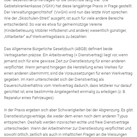
Gebietskrankenkasse (VGKK) hat diese langjährige Praxis in Frage gestellt.
Der Verwaltungsgerichtshof (VwGH) wird nun das letzte Wort sprechen.
Über uns
Wie der „Skischulen-Streit” ausgeht, ist auch für viele andere Bereiche
entscheidend. So war es etwa für gemeinnützige Vereine
Kanzleiteam
(Kinderbetreuung, Mobiler Hilfsdienst und andere) wesentlich günstiger,
Netzwerk
„Mitarbeiter“ auf Werkvertragsbasis zu bezahlen.
Download
Das Allgemeine Bürgerliche Gesetzbuch (ABGB) definiert beide
Die Österreichischen Rechtsanwälte
Vertragsarten präzise: Ein Arbeitsvertrag (= Dienstvertrag) liegt vor, wenn
jemand sich für eine gewisse Zeit zur Dienstleistung für einen anderen
verpflichtet. Wenn jemand hingegen die Herstellung eines Werkes für
einen anderen übernimmt, sind die Voraussetzungen für einen Werkvertrag
Anwälte
gegeben. Im Kern unterscheidet sich der Dienstvertrag als
Dr. Stefan Müller
Dauerschuldverhältnis vom Werkvertrag dadurch, dass letzterer nur darauf
gerichtet ist, eine bestimmte Angelegenheit einmalig zu erledigen (z. B.
Dr. Petra Piccolruaz
Reparatur eines Fahrzeuges).
Mag. Patrick Piccolruaz
In der Praxis ergeben sich aber Schwierigkeiten bei der Abgrenzung. Es gibt
Dr. Roland Piccolruaz †
Dienstleistungsverträge, die weder dem einen noch dem anderen Typus
Mag. Raphaela Klotz
entsprechen. Deshalb werden inzwischen echte und freie Dienstverträge
unterschieden. Wenn der Arbeitnehmer zur Dienstleistung verpflichtet und
sowohl örtlich, zeitlich als auch in inhaltlichen Fragen an die Weisungen