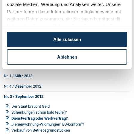
soziale Medien, Werbung und Analysen weiter. Unsere
Nr. 1 / Jänner 2015
Partner führen diese Informationen möglicherweise mit
Nr. 4 / Oktober 2014
weiteren Daten zusammen, die Sie ihnen bereitgestellt
Nr. 3 / Juni 2014
haben oder die sie im Rahmen Ihrer Nutzung der Dienste
gesammelt haben.
Nr. 2 / März 2014
Alle zulassen
Nr. 1 / Jänner 2014
Nr. 3 / September 2013
Ablehnen
Nr. 2 / Juni 2013
Nr. 1 / März 2013
Nr. 4 / Dezember 2012
Nr. 3 / September 2012
Der Staat braucht Geld
Schenkungen schon bald teurer?
Dienstvertrag oder Werkvertrag?
„Ferienwohnung-Widmungen” EU-konform?
Verkauf von Betriebsgrundstücken