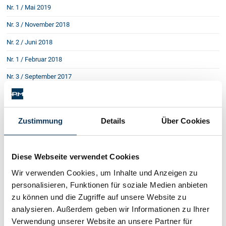
Nr. 1 / Mai 2019
Nr. 3 / November 2018
Nr. 2 / Juni 2018
Nr. 1 / Februar 2018
Nr. 3 / September 2017
Nr. 2 / April 2017
Nr. 1 / Jänner 2017
Zustimmung
Details
Über Cookies
Nr. 3 / September 2016
Nr. 2 / Mai 2016
Diese Webseite verwendet Cookies
Nr. 1 / Februar 2016
Wir verwenden Cookies, um Inhalte und Anzeigen zu
Nr. 4 / Oktober 2015
personalisieren, Funktionen für soziale Medien anbieten
zu können und die Zugriffe auf unsere Website zu
Nr. 3 / Juni 2015
analysieren. Außerdem geben wir Informationen zu Ihrer
Nr. 2 / März 2015
Verwendung unserer Website an unsere Partner für