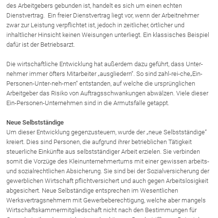
des Arbeitgebers gebunden ist, handelt es sich um einen echten
Rechtsnews
Dienstvertrag. Ein freier Dienstvertrag liegt vor, wenn der Arbeitnehmer
zwar zur Leistung verpflichtet ist, jedoch in zeitlicher, örtlicher und
inhaltlicher Hinsicht keinen Weisungen unterliegt. Ein klassisches Beispiel
Publikationen
dafür ist der Betriebsarzt.
Paragraphen & Mehr
Die wirtschaftliche Entwicklung hat außerdem dazu geführt, dass Unter-
nehmer immer öfters Mitarbeiter „ausgliedern“. So sind zahl-rei-che„Ein-
Medien
Personen-Unter-neh-men“ entstanden, auf welche die ursprünglichen
Vorarlberg Online
Arbeitgeber das Risiko von Auftragsschwankungen abwälzen. Viele dieser
NOVUM
Ein-Personen-Unternehmen sind in die Armutsfalle getappt.
Fachliteratur
Neue Selbstständige
Um dieser Entwicklung gegenzusteuern, wurde der „neue Selbstständige“
kreiert. Dies sind Personen, die aufgrund ihrer betrieblichen Tätigkeit
FAQ
steuerliche Einkünfte aus selbstständiger Arbeit erzielen. Sie verbinden
somit die Vorzüge des Kleinunternehmertums mit einer gewissen arbeits-
Unternehmensnachfolge in der
und sozialrechtlichen Absicherung. Sie sind bei der Sozialversicherung der
Familie
gewerblichen Wirtschaft pflichtversichert und auch gegen Arbeitslosigkeit
Wichtige Vertragsklauseln bei Kauf-
abgesichert. Neue Selbständige entsprechen im Wesentlichen
und Übergabeverträgen
Werksvertragsnehmern mit Gewerbeberechtigung, welche aber mangels
Check dein Recht/Erbrecht
Wirtschaftskammermitgliedschaft nicht nach den Bestimmungen für