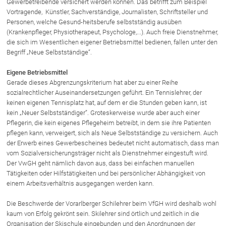
Gewerbetreibende versichert werden können. Das betrifft zum Beispiel
Schenkung von Immobilien
Vortragende, Künstler, Sachverständige, Journalisten, Schriftsteller und
Checklisten: Haus-, Wohnungs- und
Personen, welche Gesund-heitsberufe selbstständig ausüben
Grundstückkauf
(Krankenpfleger, Physiotherapeut, Psychologe,...). Auch freie Dienstnehmer,
Checkliste: Immobilienertragssteuer
die sich im Wesentlichen eigener Betriebsmittel bedienen, fallen unter den
Begriff „Neue Selbstständige“.
Checkliste: Mietvertrag
Checkliste: GmbH-Gründung
Eigene Betriebsmittel
Checkliste: Gewerbeanm. durch jur.
Gerade dieses Abgrenzungskriterium hat aber zu einer Reihe
Person
sozialrechtlicher Auseinandersetzungen geführt. Ein Tennislehrer, der
keinen eigenen Tennisplatz hat, auf dem er die Stunden geben kann, ist
kein „Neuer Selbstständiger”. Groteskerweise wurde aber auch einer
Pflegerin, die kein eigenes Pflegeheim betreibt, in dem sie ihre Patienten
Kontakt
pflegen kann, verweigert, sich als Neue Selbstständige zu versichern. Auch
der Erwerb eines Gewerbescheines bedeutet nicht automatisch, dass man
vom Sozialversicherungsträger nicht als Dienstnehmer eingestuft wird.
Der VwGH geht nämlich davon aus, dass bei einfachen manuellen
Tätigkeiten oder Hilfstätigkeiten und bei persönlicher Abhängigkeit von
einem Arbeitsverhältnis ausgegangen werden kann.
Die Beschwerde der Vorarlberger Schilehrer beim VfGH wird deshalb wohl
kaum von Erfolg gekrönt sein. Skilehrer sind örtlich und zeitlich in die
Organisation der Skischule eingebunden und den Anordnungen der