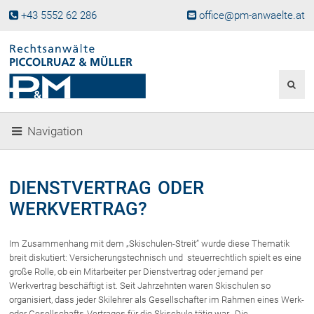
+43 5552 62 286
office@pm-anwaelte.at
Start
Fachgebiete
Gesellschaftsrecht, Wirtschaftsrecht
Gesellschaftsgründung &
Navigation
Beteiligungen
Unternehmensnachfolge
Gewerberecht, Betriebsanlagenrecht
DIENSTVERTRAG ODER
Immobilienrecht, Bauträgerrecht
WERKVERTRAG?
Ferienimmobilien in Vorarlberg
Erbrecht
Im Zusammenhang mit dem „Skischulen-Streit” wurde diese Thematik
Familienrecht und Scheidungen
breit diskutiert: Versicherungstechnisch und steuerrechtlich spielt es eine
große Rolle, ob ein Mitarbeiter per Dienstvertrag oder jemand per
Prozessführung und
Schiedsgerichtsbarkeit
Werkvertrag beschäftigt ist. Seit Jahrzehnten waren Skischulen so
organisiert, dass jeder Skilehrer als Gesellschafter im Rahmen eines Werk-
Skiunfälle in Österreich
oder Gesellschafts-Vertrages für die Skischule tätig war. Die