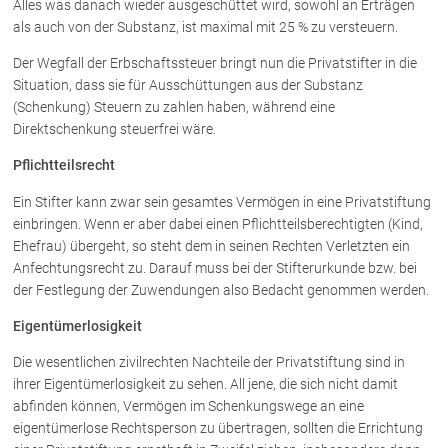
Alles was danach wieder ausgeschüttet wird, sowohl an Erträgen
Schenkung von Immobilien
als auch von der Substanz, ist maximal mit 25 % zu versteuern.
Checklisten: Haus-, Wohnungs- und
Grundstückkauf
Der Wegfall der Erbschaftssteuer bringt nun die Privatstifter in die
Checkliste: Immobilienertragssteuer
Situation, dass sie für Ausschüttungen aus der Substanz
Checkliste: Mietvertrag
(Schenkung) Steuern zu zahlen haben, während eine
Direktschenkung steuerfrei wäre.
Checkliste: GmbH-Gründung
Checkliste: Gewerbeanm. durch jur.
Pflichtteilsrecht
Person
Ein Stifter kann zwar sein gesamtes Vermögen in eine Privatstiftung
einbringen. Wenn er aber dabei einen Pflichtteilsberechtigten (Kind,
Ehefrau) übergeht, so steht dem in seinen Rechten Verletzten ein
Kontakt
Anfechtungsrecht zu. Darauf muss bei der Stifterurkunde bzw. bei
der Festlegung der Zuwendungen also Bedacht genommen werden.
Eigentümerlosigkeit
Die wesentlichen zivilrechten Nachteile der Privatstiftung sind in
ihrer Eigentümerlosigkeit zu sehen. All jene, die sich nicht damit
abfinden können, Vermögen im Schenkungswege an eine
eigentümerlose Rechtsperson zu übertragen, sollten die Errichtung