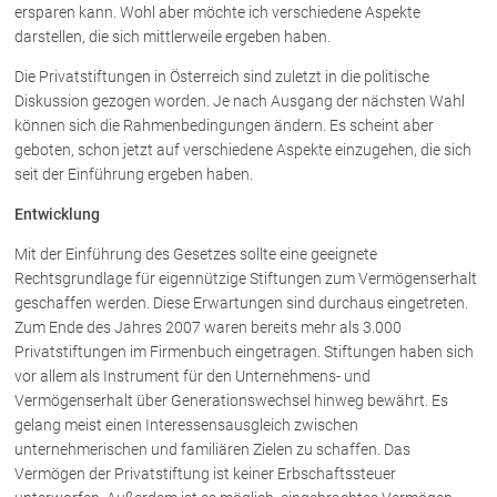
ersparen kann. Wohl aber möchte ich verschiedene Aspekte
darstellen, die sich mittlerweile ergeben haben.
Über uns
Die Privatstiftungen in Österreich sind zuletzt in die politische
Kanzleiteam
Diskussion gezogen worden. Je nach Ausgang der nächsten Wahl
können sich die Rahmenbedingungen ändern. Es scheint aber
Netzwerk
geboten, schon jetzt auf verschiedene Aspekte einzugehen, die sich
Download
seit der Einführung ergeben haben.
Die Österreichischen Rechtsanwälte
Entwicklung
Mit der Einführung des Gesetzes sollte eine geeignete
Anwälte
Rechtsgrundlage für eigennützige Stiftungen zum Vermögenserhalt
geschaffen werden. Diese Erwartungen sind durchaus eingetreten.
Dr. Stefan Müller
Zum Ende des Jahres 2007 waren bereits mehr als 3.000
Dr. Petra Piccolruaz
Privatstiftungen im Firmenbuch eingetragen. Stiftungen haben sich
Mag. Patrick Piccolruaz
vor allem als Instrument für den Unternehmens- und
Vermögenserhalt über Generationswechsel hinweg bewährt. Es
Dr. Roland Piccolruaz †
gelang meist einen Interessensausgleich zwischen
Mag. Raphaela Klotz
unternehmerischen und familiären Zielen zu schaffen. Das
Vermögen der Privatstiftung ist keiner Erbschaftssteuer