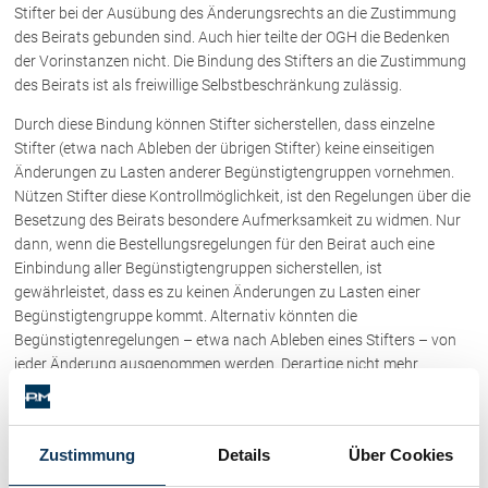
Stifter bei der Ausübung des Änderungsrechts an die Zustimmung
des Beirats gebunden sind. Auch hier teilte der OGH die Bedenken
der Vorinstanzen nicht. Die Bindung des Stifters an die Zustimmung
des Beirats ist als freiwillige Selbstbeschränkung zulässig.
Durch diese Bindung können Stifter sicherstellen, dass einzelne
Stifter (etwa nach Ableben der übrigen Stifter) keine einseitigen
Änderungen zu Lasten anderer Begünstigtengruppen vornehmen.
Nützen Stifter diese Kontrollmöglichkeit, ist den Regelungen über die
Besetzung des Beirats besondere Aufmerksamkeit zu widmen. Nur
dann, wenn die Bestellungsregelungen für den Beirat auch eine
Einbindung aller Begünstigtengruppen sicherstellen, ist
gewährleistet, dass es zu keinen Änderungen zu Lasten einer
Begünstigtengruppe kommt. Alternativ könnten die
Begünstigtenregelungen – etwa nach Ableben eines Stifters – von
jeder Änderung ausgenommen werden. Derartige nicht mehr
revidierbare inhaltliche Beschränkungen bergen allerdings das Risiko
in sich, dass auf geänderte Umstände (etwa im abgabenrechtlichen
Bereich) kaum mehr reagiert werden kann.
Zustimmung
Details
Über Cookies
„Begünstigungsdominierter Beirat“