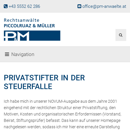
+43 5552 62 286
office@pm-anwaelte.at
Start
Fachgebiete
Gesellschaftsrecht, Wirtschaftsrecht
Gesellschaftsgründung &
Navigation
Beteiligungen
Unternehmensnachfolge
Gewerberecht, Betriebsanlagenrecht
PRIVATSTIFTER IN DER
Immobilienrecht, Bauträgerrecht
STEUERFALLE
Ferienimmobilien in Vorarlberg
Erbrecht
Ich habe mich in unserer NOVUM-Ausgabe aus dem Jahre 2001
Familienrecht und Scheidungen
eingehend mit der rechtlichen Struktur einer Privatstiftung, den
Prozessführung und
Motiven, Kosten und organisatorischen Erfordernissen (Vorstand,
Schiedsgerichtsbarkeit
Beirat, Stiftungsprüfer) befasst. Das kann auf unserer Homepage
Skiunfälle in Österreich
nachgelesen werden, sodass ich mir hier eine erneute Darstellung