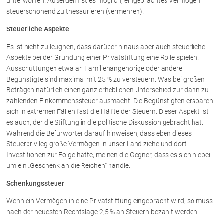
unterworfen. Außerdem ist es möglich, eingebrachtes Vermögen
Rechtsnews
steuerschonend zu thesaurieren (vermehren).
Steuerliche Aspekte
Publikationen
Es ist nicht zu leugnen, dass darüber hinaus aber auch steuerliche
Aspekte bei der Gründung einer Privatstiftung eine Rolle spielen.
Paragraphen & Mehr
Ausschüttungen etwa an Familienangehörige oder andere
Medien
Begünstigte sind maximal mit 25 % zu versteuern. Was bei großen
Vorarlberg Online
Beträgen natürlich einen ganz erheblichen Unterschied zur dann zu
zahlenden Einkommenssteuer ausmacht. Die Begünstigten ersparen
NOVUM
sich in extremen Fällen fast die Hälfte der Steuern. Dieser Aspekt ist
Fachliteratur
es auch, der die Stiftung in die politische Diskussion gebracht hat.
Während die Befürworter darauf hinweisen, dass eben dieses
Steuerprivileg große Vermögen in unser Land ziehe und dort
FAQ
Investitionen zur Folge hätte, meinen die Gegner, dass es sich hiebei
um ein „Geschenk an die Reichen“ handle.
Unternehmensnachfolge in der
Familie
Schenkungssteuer
Wichtige Vertragsklauseln bei Kauf-
und Übergabeverträgen
Wenn ein Vermögen in eine Privatstiftung eingebracht wird, so muss
Check dein Recht/Erbrecht
nach der neuesten Rechtslage 2,5 % an Steuern bezahlt werden.