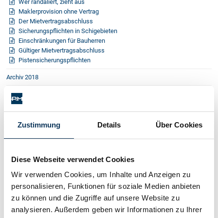
Wer randaliert, zieht aus
Schenkung von Immobilien
Maklerprovision ohne Vertrag
Checklisten: Haus-, Wohnungs- und
Der Mietvertragsabschluss
Grundstückkauf
Sicherungspflichten in Schigebieten
Checkliste: Immobilienertragssteuer
Einschränkungen für Bauherren
Gültiger Mietvertragsabschluss
Checkliste: Mietvertrag
Pistensicherungspflichten
Checkliste: GmbH-Gründung
Archiv 2018
Checkliste: Gewerbeanm. durch jur.
Person
Archiv 2017
Archiv 2016
Kontakt
Zustimmung
Details
Über Cookies
Archiv 2015
Archiv 2014
Diese Webseite verwendet Cookies
Archiv 2013
Wir verwenden Cookies, um Inhalte und Anzeigen zu
Archiv 2012
personalisieren, Funktionen für soziale Medien anbieten
Archiv 2011
zu können und die Zugriffe auf unsere Website zu
analysieren. Außerdem geben wir Informationen zu Ihrer
Archiv 2010