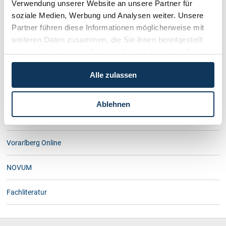
Verwendung unserer Website an unsere Partner für
Archiv 2009
soziale Medien, Werbung und Analysen weiter. Unsere
Partner führen diese Informationen möglicherweise mit
Archiv 2008
weiteren Daten zusammen, die Sie ihnen bereitgestellt
Archiv 2007
haben oder die sie im Rahmen Ihrer Nutzung der Dienste
Archiv 2006
gesammelt haben.
Alle zulassen
Archiv 2001-2005
Archiv 1996-2000
Ablehnen
Archiv 1990-1995
Vorarlberg Online
NOVUM
Fachliteratur