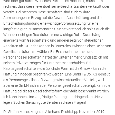
wird oder gar stirbt. Wer einen Partner ins Boot holt, muss damit
rechnen, dass dieser eventuell seine Geschäftsanteile verkauft oder
vererbt. Bei mehreren Gesellschaftern sind zudem klare
Über uns
Abmachungen in Bezug auf die Gewinn-Ausschüttung und die
Kanzleiteam
Entscheidungsfindung eine wichtige Voraussetzung für eine
langfristig gute Zusammenarbeit. Selbstverständlich spielt auch die
Netzwerk
Wahl der richtigen Rechtsform eine wichtige Rolle. Diese hängt
Download
einerseits vom Geschäftsfeld und andererseits von steuerlichen
Die Österreichischen Rechtsanwälte
Aspekten ab. Gründer können in Österreich zwischen einer Reihe von
Gesellschaftsformen wählen. Bei Einzelunternehmen und
Personengesellschaften haftet der Unternehmer grundsätzlich mit
Anwälte
seinem Privatvermögen für Unternehmensschulden. Bei
Kapitalgesellschaften - die üblichste Form ist die GmbH - kann die
Dr. Stefan Müller
Haftung hingegen beschränkt werden. Eine GmbH & Co. KG genießt
Dr. Petra Piccolruaz
als Personengesellschaft zwar gewisse steuerliche Vorteile, weil
aber eine GmbH sich an der Personengesellschaft beteiligt, kann die
Mag. Patrick Piccolruaz
Haftung bei dieser Gesellschaftsform ebenfalls beschränkt werden.
Dr. Roland Piccolruaz †
Ich kann Ihnen eine langfristige Planung nur dringend ans Herz
Mag. Raphaela Klotz
legen. Suchen Sie sich gute Berater in diesen Fragen!
Dr. Stefan Müller, Magazin Allerhand Rechtstipp November 2019