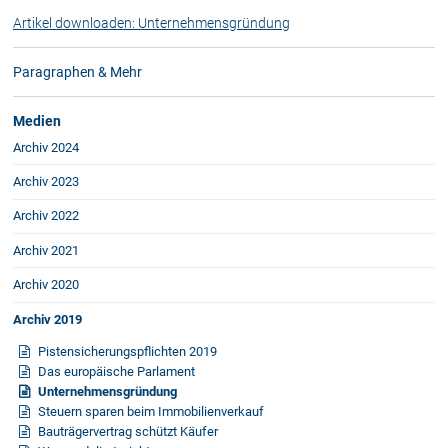
Rechtsnews
Artikel downloaden: Unternehmensgründung
Paragraphen & Mehr
Publikationen
Medien
Paragraphen & Mehr
Archiv 2024
Medien
Vorarlberg Online
Archiv 2023
NOVUM
Archiv 2022
Fachliteratur
Archiv 2021
Archiv 2020
FAQ
Archiv 2019
Unternehmensnachfolge in der
Pistensicherungspflichten 2019
Familie
Das europäische Parlament
Wichtige Vertragsklauseln bei Kauf-
Unternehmensgründung
und Übergabeverträgen
Steuern sparen beim Immobilienverkauf
Check dein Recht/Erbrecht
Bauträgervertrag schützt Käufer