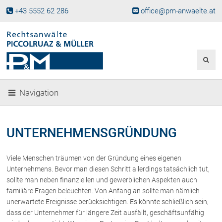
+43 5552 62 286
office@pm-anwaelte.at
Start
Fachgebiete
Gesellschaftsrecht, Wirtschaftsrecht
Gesellschaftsgründung &
Navigation
Beteiligungen
Unternehmensnachfolge
Gewerberecht, Betriebsanlagenrecht
UNTERNEHMENSGRÜNDUNG
Immobilienrecht, Bauträgerrecht
Ferienimmobilien in Vorarlberg
Viele Menschen träumen von der Gründung eines eigenen
Erbrecht
Unternehmens. Bevor man diesen Schritt allerdings tatsächlich tut,
Familienrecht und Scheidungen
sollte man neben finanziellen und gewerblichen Aspekten auch
familiäre Fragen beleuchten. Von Anfang an sollte man nämlich
Prozessführung und
Schiedsgerichtsbarkeit
unerwartete Ereignisse berücksichtigen. Es könnte schließlich sein,
dass der Unternehmer für längere Zeit ausfällt, geschäftsunfähig
Skiunfälle in Österreich