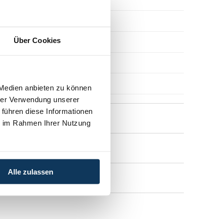
Archiv 2006
Über Cookies
Archiv 2001-2005
Archiv 1996-2000
Archiv 1990-1995
 Medien anbieten zu können
hrer Verwendung unserer
 führen diese Informationen
Vorarlberg Online
ie im Rahmen Ihrer Nutzung
NOVUM
Alle zulassen
Fachliteratur