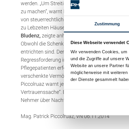
werden. „Um Streitigkeiten vor Gericht zu vermeid
zu machen“, warnt Fiel auch vor dem Versäumen 
von steuerrechtlichen Überlegungen bis zur Ver
Zustimmung
zu Lebzeiten Häuser oder Grundstücke zu vers
Bludenz,
zeigte anhand vieler Beispiele auf, wa
Diese Webseite verwendet 
Obwohl die Schenkungssteuer abgeschafft wurde,
entrichten sind. Der Staat fordert immer seinen 
Wir verwenden Cookies, um I
und die Zugriffe auf unsere 
Regressforderung im Pflegefall. Wenn eine Sch
Website an unsere Partner fü
Pflegepatienten erfolgt ist, kann die öffentlic
möglicherweise mit weiteren
verschenkte Vermögen zugreifen.
der Dienste gesammelt habe
Piccolruaz warnt jedenfalls dringend vor unüber
Vertrauenssache“. Es kommt immer wieder vor, 
Nehmer über Nacht ändert. Und dann ist guter Ra
Mag. Patrick Piccolruaz, VN 06.11.2014