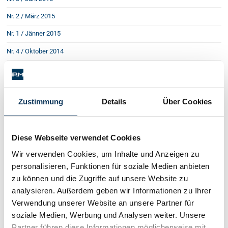
Nr. 2 / März 2015
Nr. 1 / Jänner 2015
Nr. 4 / Oktober 2014
Nr. 3 / Juni 2014
Nr. 2 / März 2014
Zustimmung
Details
Über Cookies
Nr. 1 / Jänner 2014
Nr. 3 / September 2013
Diese Webseite verwendet Cookies
Nr. 2 / Juni 2013
Wir verwenden Cookies, um Inhalte und Anzeigen zu
Nr. 1 / März 2013
personalisieren, Funktionen für soziale Medien anbieten
Nr. 4 / Dezember 2012
zu können und die Zugriffe auf unsere Website zu
analysieren. Außerdem geben wir Informationen zu Ihrer
Nr. 3 / September 2012
Verwendung unserer Website an unsere Partner für
Nr. 2 / Juni 2012
soziale Medien, Werbung und Analysen weiter. Unsere
Nr. 1 / März 2012
Partner führen diese Informationen möglicherweise mit