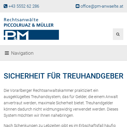
+43 5552 62 286
office@pm-anwaelte.at
Start
Fachgebiete
Gesellschaftsrecht, Wirtschaftsrecht
Gesellschaftsgründung &
Navigation
Beteiligungen
Unternehmensnachfolge
Gewerberecht, Betriebsanlagenrecht
SICHERHEIT FÜR TREUHANDGEBER
Immobilienrecht, Bauträgerrecht
Ferienimmobilien in Vorarlberg
Die Vorarlberger Rechtsanwaltskammer praktiziert ein
Erbrecht
ausgeklügeltes Treuhandsystem, das für Gelder, die einem Anwalt
Familienrecht und Scheidungen
anvertraut werden, maximale Sicherheit bietet. Treuhandgelder
können dadurch nicht widmungswidrig verwendet werden. Dieses
Prozessführung und
Schiedsgerichtsbarkeit
System möchten wir Ihnen nahebringen.
Skiunfälle in Österreich
Nach Schenkungen zu Lebzeiten gibt es im Erbschaftsfall häufig