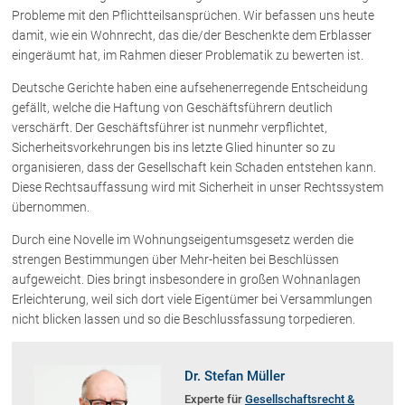
Probleme mit den Pflichtteilsansprüchen. Wir befassen uns heute
damit, wie ein Wohnrecht, das die/der Beschenkte dem Erblasser
Über uns
eingeräumt hat, im Rahmen dieser Problematik zu bewerten ist.
Kanzleiteam
Deutsche Gerichte haben eine aufsehenerregende Entscheidung
Netzwerk
gefällt, welche die Haftung von Geschäftsführern deutlich
verschärft. Der Geschäftsführer ist nunmehr verpflichtet,
Download
Sicherheitsvorkehrungen bis ins letzte Glied hinunter so zu
Die Österreichischen Rechtsanwälte
organisieren, dass der Gesellschaft kein Schaden entstehen kann.
Diese Rechtsauffassung wird mit Sicherheit in unser Rechtssystem
übernommen.
Anwälte
Durch eine Novelle im Wohnungseigentumsgesetz werden die
Dr. Stefan Müller
strengen Bestimmungen über Mehr-heiten bei Beschlüssen
Dr. Petra Piccolruaz
aufgeweicht. Dies bringt insbesondere in großen Wohnanlagen
Erleichterung, weil sich dort viele Eigentümer bei Versammlungen
Mag. Patrick Piccolruaz
nicht blicken lassen und so die Beschlussfassung torpedieren.
Dr. Roland Piccolruaz †
Mag. Raphaela Klotz
Dr. Stefan Müller
Experte für
Gesellschaftsrecht &