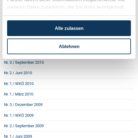
weiteren Daten zusammen, die Sie ihnen bereitgestellt
Nr. 4 / Dezember 2011
haben oder die sie im Rahmen Ihrer Nutzung der Dienste
Nr. 3 / September 2011
gesammelt haben.
Alle zulassen
Nr. 2 / Juni 2011
Nr. 1 / März 2011
Ablehnen
Nr. 4 / Dezember 2010
Nr. 3 / September 2010
Nr. 2 / Juni 2010
Nr. 1 / WKÖ 2010
Nr. 1 / März 2010
Nr. 3 / Dezember 2009
Nr. 1 / WKÖ 2009
Nr. 2 / September 2009
Nr. 1 / Juni 2009