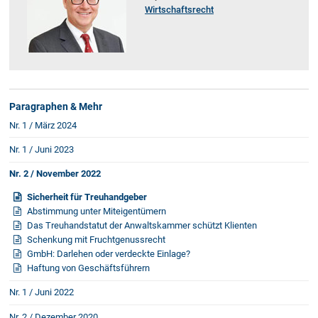
Rechtsnews
Wirtschaftsrecht
Publikationen
Paragraphen & Mehr
Paragraphen & Mehr
Medien
Nr. 1 / März 2024
Vorarlberg Online
NOVUM
Nr. 1 / Juni 2023
Fachliteratur
Nr. 2 / November 2022
Sicherheit für Treuhandgeber
Abstimmung unter Miteigentümern
FAQ
Das Treuhandstatut der Anwaltskammer schützt Klienten
Schenkung mit Fruchtgenussrecht
Unternehmensnachfolge in der
GmbH: Darlehen oder verdeckte Einlage?
Familie
Haftung von Geschäftsführern
Wichtige Vertragsklauseln bei Kauf-
und Übergabeverträgen
Nr. 1 / Juni 2022
Check dein Recht/Erbrecht
Nr. 2 / Dezember 2020