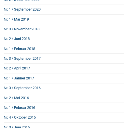
Schenkung von Immobilien
Nr. 1 / September 2020
Checklisten: Haus-, Wohnungs- und
Grundstückkauf
Nr. 1 / Mai 2019
Checkliste: Immobilienertragssteuer
Nr. 3 / November 2018
Checkliste: Mietvertrag
Checkliste: GmbH-Gründung
Nr. 2 / Juni 2018
Checkliste: Gewerbeanm. durch jur.
Nr. 1 / Februar 2018
Person
Nr. 3 / September 2017
Nr. 2 / April 2017
Kontakt
Nr. 1 / Jänner 2017
Nr. 3 / September 2016
Nr. 2 / Mai 2016
Nr. 1 / Februar 2016
Nr. 4 / Oktober 2015
Nr. 3 / Juni 2015