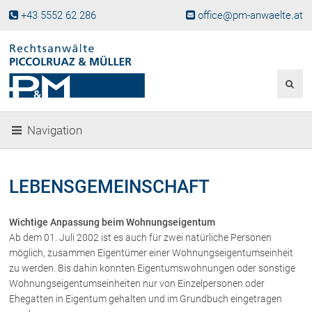
+43 5552 62 286
office@pm-anwaelte.at
Start
Fachgebiete
Gesellschaftsrecht, Wirtschaftsrecht
Gesellschaftsgründung &
Navigation
Beteiligungen
Unternehmensnachfolge
Gewerberecht, Betriebsanlagenrecht
LEBENSGEMEINSCHAFT
Immobilienrecht, Bauträgerrecht
Ferienimmobilien in Vorarlberg
Wichtige Anpassung beim Wohnungseigentum
Erbrecht
Ab dem 01. Juli 2002 ist es auch für zwei natürliche Personen
Familienrecht und Scheidungen
möglich, zusammen Eigentümer einer Wohnungseigentumseinheit
zu werden. Bis dahin konnten Eigentumswohnungen oder sonstige
Prozessführung und
Schiedsgerichtsbarkeit
Wohnungseigentumseinheiten nur von Einzelpersonen oder
Ehegatten in Eigentum gehalten und im Grundbuch eingetragen
Skiunfälle in Österreich