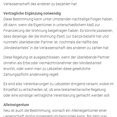
Rechtsnews
Verlassenschaft des anderen zu bezahlen hat.
Vertragliche Ergänzung notwendig
Diese Bestimmung kann unter Umständen nachteilige Folgen haben,
Publikationen
zB dann, wenn die Eigentümer in unterschiedlichem Maß zur
Finanzierung der Wohnung beigetragen haben. Es könnte passieren,
Paragraphen & Mehr
dass derjenige, der die Wohnung (fast) zur Gänze bezahlt hat und
Medien
nunmehr überlebender Partner ist, nochmals die Hälfte des
Vorarlberg Online
„Mindestanteils“ in die Verlassenschaft des anderen zu zahlen hat.
NOVUM
Diese Regelung ist ausgeschlossen, wenn der überlebende Partner
Fachliteratur
ohnehin als Erbe oder Vermächtnisnehmer den Mindestanteil
erwirbt, oder wenn man zu Lebzeiten diese gesetzliche
Zahlungspflicht anderweitig regelt.
FAQ
Es sind also Vereinbarungen zu Lebzeiten dringend ratsam, wobei im
Einzelfall zu entscheiden ist, ob eine testamentarische Regelung
Unternehmensnachfolge in der
Familie
oder eine sonstige vertragliche Vereinbarung gemacht werden soll.
Wichtige Vertragsklauseln bei Kauf-
und Übergabeverträgen
Alleineigentum
Neu ist auch die Bestimmung, wonach ein Alleineigentümer einer
Check dein Recht/Erbrecht
Liegenschaft Wohnungseigentum begründen kann. Bis dato war