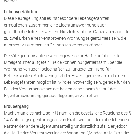
werden.
Lebensgefährten
Über uns
Diese Neuregelung soll es insbesondere Lebensgefährten
ermöglichen, zusammen eine Eigentumswohnung auch
Kanzleiteam
grundbücherlich zu erwerben. Nützlich wird das Ganze aber auch für
Netzwerk
zB zwei Erben eines verstorbenen Wohnungseigentümers sein, die
Download
nunmehr zusammen ins Grundbuch kommen können.
Die Österreichischen Rechtsanwälte
Die Miteigentumsanteile werden jeweils zur Hälfte auf die beiden
Miteigentümer aufgeteilt. Beide können nur gemeinsam über die
Wohnung verfügen, beide haften zur ungeteilten Hand für
Anwälte
Betriebskosten. Auch wenn jetzt der Erwerb gemeinsam mit einem
Lebensgefährten möglich ist, wird es notwendig sein, gerade für den
Dr. Stefan Müller
Fall des Versterbens eines der beiden schon beim Ankauf der
Dr. Petra Piccolruaz
Eigentumswohnung genaue Regelungen zu treffen.
Mag. Patrick Piccolruaz
Erbübergang
Dr. Roland Piccolruaz †
Macht man dies nicht, so tritt nämlich die gesetzliche Regelung des §
Mag. Raphaela Klotz
14 Wohnungseigentumsgesetz in Kraft, wonach dem überlebenden
Partner der andere Eigentumsanteil grundsätzlich zufällt, er jedoch
die Hälfte des Verkehrswertes der Wohnung („Mindestanteil“) an die