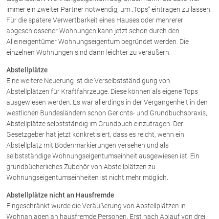
Schenkung von Immobilien
immer ein zweiter Partner notwendig, um „Tops“ eintragen zu lassen.
Checklisten: Haus-, Wohnungs- und
Für die spätere Verwertbarkeit eines Hauses oder mehrerer
Grundstückkauf
abgeschlossener Wohnungen kann jetzt schon durch den
Checkliste: Immobilienertragssteuer
Alleineigentümer Wohnungseigentum begründet werden. Die
Checkliste: Mietvertrag
einzelnen Wohnungen sind dann leichter zu veräußern.
Checkliste: GmbH-Gründung
Abstellplätze
Checkliste: Gewerbeanm. durch jur.
Eine weitere Neuerung ist die Verselbstständigung von
Person
Abstellplätzen für Kraftfahrzeuge. Diese können als eigene Tops
ausgewiesen werden. Es war allerdings in der Vergangenheit in den
westlichen Bundesländern schon Gerichts- und Grundbuchspraxis,
Kontakt
Abstellplätze selbstständig im Grundbuch einzutragen. Der
Gesetzgeber hat jetzt konkretisiert, dass es reicht, wenn ein
Abstellplatz mit Bodenmarkierungen versehen und als
selbstständige Wohnungseigentumseinheit ausgewiesen ist. Ein
grundbücherliches Zubehör von Abstellplätzen zu
Wohnungseigentumseinheiten ist nicht mehr möglich.
Abstellplätze nicht an Hausfremde
Eingeschränkt wurde die Veräußerung von Abstellplätzen in
Wohnanlagen an hausfremde Personen. Erst nach Ablauf von drei