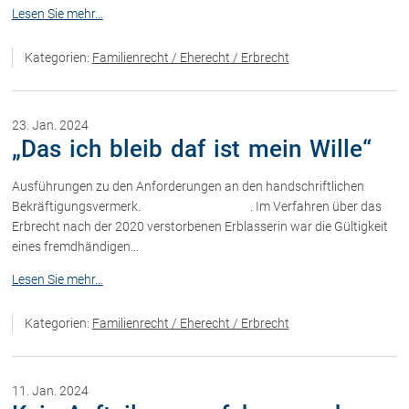
Lesen Sie mehr...
Über uns
Kategorien:
Familienrecht / Eherecht / Erbrecht
Kanzleiteam
Netzwerk
23. Jan. 2024
Download
„Das ich bleib daf ist mein Wille“
Die Österreichischen Rechtsanwälte
Ausführungen zu den Anforderungen an den handschriftlichen
Bekräftigungsvermerk. . Im Verfahren über das
Anwälte
Erbrecht nach der 2020 verstorbenen Erblasserin war die Gültigkeit
eines fremdhändigen...
Dr. Stefan Müller
Lesen Sie mehr...
Dr. Petra Piccolruaz
Mag. Patrick Piccolruaz
Kategorien:
Familienrecht / Eherecht / Erbrecht
Dr. Roland Piccolruaz †
Mag. Raphaela Klotz
11. Jan. 2024