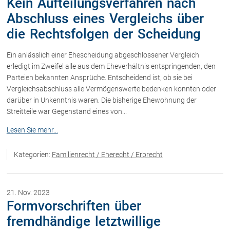
Kein Aufteilungsverfahren nach
Rechtsnews
Abschluss eines Vergleichs über
die Rechtsfolgen der Scheidung
Publikationen
Ein anlässlich einer Ehescheidung abgeschlossener Vergleich
Paragraphen & Mehr
erledigt im Zweifel alle aus dem Eheverhältnis entspringenden, den
Parteien bekannten Ansprüche. Entscheidend ist, ob sie bei
Medien
Vergleichsabschluss alle Vermögenswerte bedenken konnten oder
Vorarlberg Online
darüber in Unkenntnis waren. Die bisherige Ehewohnung der
NOVUM
Streitteile war Gegenstand eines von...
Fachliteratur
Lesen Sie mehr...
Kategorien:
Familienrecht / Eherecht / Erbrecht
FAQ
Unternehmensnachfolge in der
Familie
21. Nov. 2023
Wichtige Vertragsklauseln bei Kauf-
Formvorschriften über
und Übergabeverträgen
fremdhändige letztwillige
Check dein Recht/Erbrecht