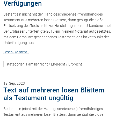
Verfügungen
Schenkung von Immobilien
Checklisten: Haus-, Wohnungs- und
Grundstückkauf
Besteht ein (nicht mit der Hand geschriebenes) fremdhändiges
Testament aus mehreren losen Blättern, dann genügt die bloße
Checkliste: Immobilienertragssteuer
Fortsetzung des Texts nicht zur Herstellung innerer Urkundeneinheit.
Checkliste: Mietvertrag
Der Erblasser unterfertigte 2018 ein in einem Notariat aufgesetztes,
Checkliste: GmbH-Gründung
mit dem Computer geschriebenes Testament, das im Zeitpunkt der
Checkliste: Gewerbeanm. durch jur.
Unterfertigung aus...
Person
Lesen Sie mehr...
Kontakt
Kategorien:
Familienrecht / Eherecht / Erbrecht
12. Sep. 2023
Text auf mehreren losen Blättern
als Testament ungültig
Besteht ein (nicht mit der Hand geschriebenes) fremdhändiges
Testament aus mehreren losen Blättern, dann genügt die bloße