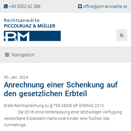
+43 5552 62 286
office@pm-anwaelte.at
Start
Fachgebiete
Gesellschaftsrecht, Wirtschaftsrecht
Gesellschaftsgründung &
Navigation
Beteiligungen
Unternehmensnachfolge
Gewerberecht, Betriebsanlagenrecht
30. Jan. 2024
Immobilienrecht, Bauträgerrecht
Anrechnung einer Schenkung auf
Ferienimmobilien in Vorarlberg
den gesetzlichen Erbteil
Erbrecht
Erste Rechtsprechung zu § 753 ABGB idF ErbRÄG 2015.
Familienrecht und Scheidungen
. Die 2018 ohne Hinterlassung einer letztwilligen Verfügung
Prozessführung und
Schiedsgerichtsbarkeit
verstorbene Erblasserin hatte zwei Kinder, eine Tochter (die
nunmehrige...
Skiunfälle in Österreich