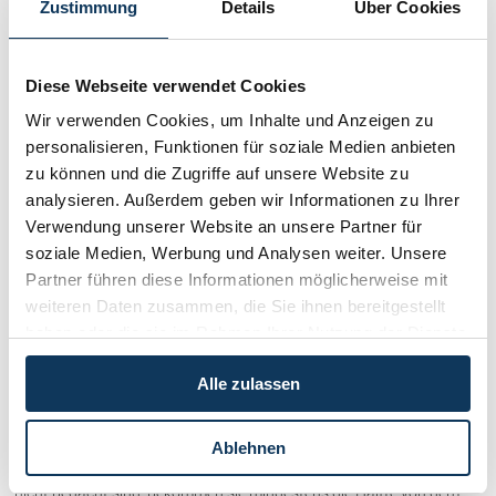
Zustimmung
Details
Über Cookies
Verweigert der belangte Vater die DNA-Probe, kann seine biologische
Vaterschaft auch durch andere Beweismittel festgestellt werden. Ein
Diese Webseite verwendet Cookies
Kind beantragte die Feststellung, dass der Antragsgegner sein Vater
sei. Der Antragsgegner weigerte sich im Verfahren beharrlich, an
Wir verwenden Cookies, um Inhalte und Anzeigen zu
einem DNA-Gutachten zum Nachweis seiner biologischen
personalisieren, Funktionen für soziale Medien anbieten
Vaterschaft...
zu können und die Zugriffe auf unsere Website zu
analysieren. Außerdem geben wir Informationen zu Ihrer
Lesen Sie mehr...
Verwendung unserer Website an unsere Partner für
soziale Medien, Werbung und Analysen weiter. Unsere
Kategorien:
Familienrecht / Eherecht / Erbrecht
Partner führen diese Informationen möglicherweise mit
weiteren Daten zusammen, die Sie ihnen bereitgestellt
haben oder die sie im Rahmen Ihrer Nutzung der Dienste
19. Mai. 2023
Vorsicht beim Verzicht auf den
gesammelt haben.
Alle zulassen
Pflichtteil
Kinder und Ehegatten verstorbener Personen haben Anspruch auf
Ablehnen
den sogenannten Pflichtteil des Erbes. Auch wenn sie im Testament
nicht bedacht sind, bekommen sie mindestens die Hälfte von dem,