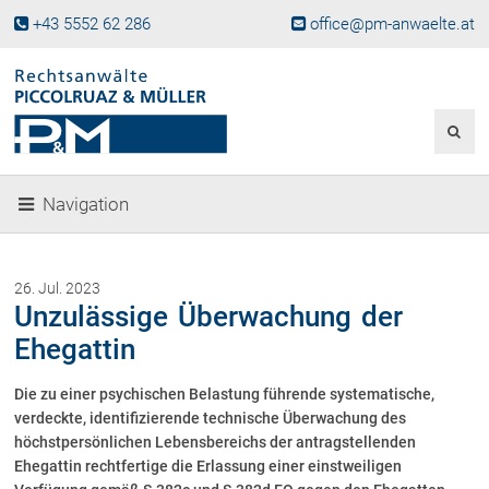
+43 5552 62 286
office@pm-anwaelte.at
Start
Fachgebiete
Gesellschaftsrecht, Wirtschaftsrecht
Gesellschaftsgründung &
Navigation
Beteiligungen
Unternehmensnachfolge
Gewerberecht, Betriebsanlagenrecht
26. Jul. 2023
Immobilienrecht, Bauträgerrecht
Unzulässige Überwachung der
Ferienimmobilien in Vorarlberg
Ehegattin
Erbrecht
Die zu einer psychischen Belastung führende systematische,
Familienrecht und Scheidungen
verdeckte, identifizierende technische Überwachung des
Prozessführung und
Schiedsgerichtsbarkeit
höchstpersönlichen Lebensbereichs der antragstellenden
Ehegattin rechtfertige die Erlassung einer einstweiligen
Skiunfälle in Österreich