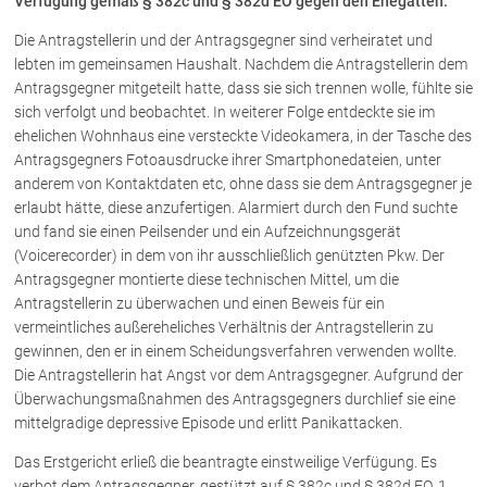
Verfügung gemäß § 382c und § 382d EO gegen den Ehegatten.
Die Antragstellerin und der Antragsgegner sind verheiratet und
Über uns
lebten im gemeinsamen Haushalt. Nachdem die Antragstellerin dem
Antragsgegner mitgeteilt hatte, dass sie sich trennen wolle, fühlte sie
Kanzleiteam
sich verfolgt und beobachtet. In weiterer Folge entdeckte sie im
Netzwerk
ehelichen Wohnhaus eine versteckte Videokamera, in der Tasche des
Download
Antragsgegners Fotoausdrucke ihrer Smartphonedateien, unter
anderem von Kontaktdaten etc, ohne dass sie dem Antragsgegner je
Die Österreichischen Rechtsanwälte
erlaubt hätte, diese anzufertigen. Alarmiert durch den Fund suchte
und fand sie einen Peilsender und ein Aufzeichnungsgerät
(Voicerecorder) in dem von ihr ausschließlich genützten Pkw. Der
Anwälte
Antragsgegner montierte diese technischen Mittel, um die
Antragstellerin zu überwachen und einen Beweis für ein
Dr. Stefan Müller
vermeintliches außereheliches Verhältnis der Antragstellerin zu
Dr. Petra Piccolruaz
gewinnen, den er in einem Scheidungsverfahren verwenden wollte.
Mag. Patrick Piccolruaz
Die Antragstellerin hat Angst vor dem Antragsgegner. Aufgrund der
Dr. Roland Piccolruaz †
Überwachungsmaßnahmen des Antragsgegners durchlief sie eine
mittelgradige depressive Episode und erlitt Panikattacken.
Mag. Raphaela Klotz
Das Erstgericht erließ die beantragte einstweilige Verfügung. Es
verbot dem Antragsgegner, gestützt auf § 382c und § 382d EO, 1.