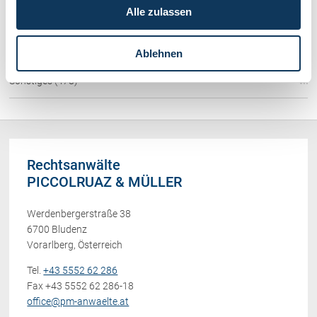
Schadenersatz / Schmerzensgeld / Gewährleistung (417)
Alle zulassen
Familienrecht / Eherecht / Erbrecht (169)
Ablehnen
Sonstiges (478)
Rechtsanwälte
PICCOLRUAZ & MÜLLER
Werdenbergerstraße 38
6700 Bludenz
Vorarlberg, Österreich
Tel.
+43 5552 62 286
Fax +43 5552 62 286-18
office@pm-anwaelte.at