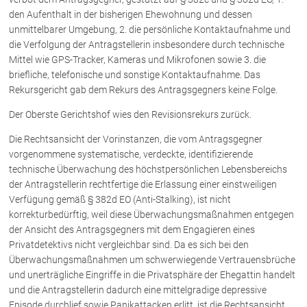
Rechtsnews
den Aufenthalt in der bisherigen Ehewohnung und dessen
unmittelbarer Umgebung, 2. die persönliche Kontaktaufnahme und
die Verfolgung der Antragstellerin insbesondere durch technische
Mittel wie GPS-Tracker, Kameras und Mikrofonen sowie 3. die
Publikationen
briefliche, telefonische und sonstige Kontaktaufnahme. Das
Paragraphen & Mehr
Rekursgericht gab dem Rekurs des Antragsgegners keine Folge.
Medien
Der Oberste Gerichtshof wies den Revisionsrekurs zurück.
Vorarlberg Online
Die Rechtsansicht der Vorinstanzen, die vom Antragsgegner
NOVUM
vorgenommene systematische, verdeckte, identifizierende
Fachliteratur
technische Überwachung des höchstpersönlichen Lebensbereichs
der Antragstellerin rechtfertige die Erlassung einer einstweiligen
Verfügung gemäß § 382d EO (Anti-Stalking), ist nicht
FAQ
korrekturbedürftig, weil diese Überwachungsmaßnahmen entgegen
der Ansicht des Antragsgegners mit dem Engagieren eines
Unternehmensnachfolge in der
Privatdetektivs nicht vergleichbar sind. Da es sich bei den
Familie
Überwachungsmaßnahmen um schwerwiegende Vertrauensbrüche
Wichtige Vertragsklauseln bei Kauf-
und Übergabeverträgen
und unerträgliche Eingriffe in die Privatsphäre der Ehegattin handelt
und die Antragstellerin dadurch eine mittelgradige depressive
Check dein Recht/Erbrecht
Episode durchlief sowie Panikattacken erlitt, ist die Rechtsansicht