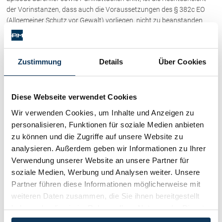
Schenkung von Immobilien
der Vorinstanzen, dass auch die Voraussetzungen des § 382c EO
Checklisten: Haus-, Wohnungs- und
(Allgemeiner Schutz vor Gewalt) vorliegen, nicht zu beanstanden.
Grundstückkauf
OGH | 7 Ob 38/23y
Checkliste: Immobilienertragssteuer
Checkliste: Mietvertrag
(obiger Text entstammt teilweise oder gänzlich aus der vom OGH
Zustimmung
Details
Über Cookies
Checkliste: GmbH-Gründung
veröffentlichten Entscheidungs-Kurzfassung - bisweilen mit
Hervorhebungen bzw. Kürzungen durch uns)
Checkliste: Gewerbeanm. durch jur.
Person
Diese Webseite verwendet Cookies
Kategorien:
Familienrecht / Eherecht / Erbrecht
Wir verwenden Cookies, um Inhalte und Anzeigen zu
Kategorien
Kontakt
personalisieren, Funktionen für soziale Medien anbieten
zu können und die Zugriffe auf unsere Website zu
Immobilienrecht / Mietrecht / Ferienwohnungen (268)
analysieren. Außerdem geben wir Informationen zu Ihrer
Verwendung unserer Website an unsere Partner für
soziale Medien, Werbung und Analysen weiter. Unsere
Skirecht / Sportrecht (103)
Partner führen diese Informationen möglicherweise mit
weiteren Daten zusammen, die Sie ihnen bereitgestellt
Wirtschaftsrecht / Gesellschaftsrecht (382)
haben oder die sie im Rahmen Ihrer Nutzung der Dienste
gesammelt haben.