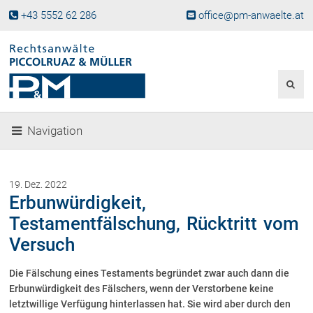
+43 5552 62 286
office@pm-anwaelte.at
Start
Fachgebiete
Gesellschaftsrecht, Wirtschaftsrecht
Gesellschaftsgründung &
Navigation
Beteiligungen
Unternehmensnachfolge
Gewerberecht, Betriebsanlagenrecht
19. Dez. 2022
Immobilienrecht, Bauträgerrecht
Erbunwürdigkeit,
Ferienimmobilien in Vorarlberg
Testamentfälschung, Rücktritt vom
Erbrecht
Versuch
Familienrecht und Scheidungen
Prozessführung und
Die Fälschung eines Testaments begründet zwar auch dann die
Schiedsgerichtsbarkeit
Erbunwürdigkeit des Fälschers, wenn der Verstorbene keine
Skiunfälle in Österreich
letztwillige Verfügung hinterlassen hat. Sie wird aber durch den