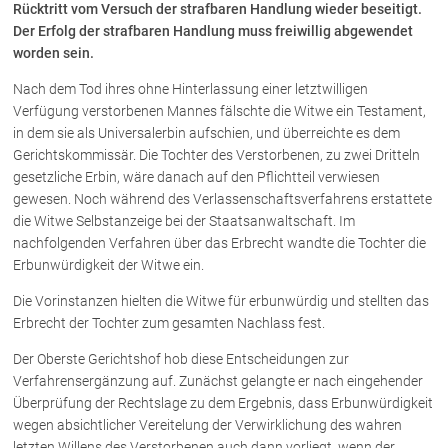
Rücktritt vom Versuch der strafbaren Handlung wieder beseitigt.
Der Erfolg der strafbaren Handlung muss freiwillig abgewendet
worden sein.
Über uns
Nach dem Tod ihres ohne Hinterlassung einer letztwilligen
Kanzleiteam
Verfügung verstorbenen Mannes fälschte die Witwe ein Testament,
Netzwerk
in dem sie als Universalerbin aufschien, und überreichte es dem
Download
Gerichtskommissär. Die Tochter des Verstorbenen, zu zwei Dritteln
Die Österreichischen Rechtsanwälte
gesetzliche Erbin, wäre danach auf den Pflichtteil verwiesen
gewesen. Noch während des Verlassenschaftsverfahrens erstattete
die Witwe Selbstanzeige bei der Staatsanwaltschaft. Im
nachfolgenden Verfahren über das Erbrecht wandte die Tochter die
Anwälte
Erbunwürdigkeit der Witwe ein.
Dr. Stefan Müller
Die Vorinstanzen hielten die Witwe für erbunwürdig und stellten das
Dr. Petra Piccolruaz
Erbrecht der Tochter zum gesamten Nachlass fest.
Mag. Patrick Piccolruaz
Der Oberste Gerichtshof hob diese Entscheidungen zur
Dr. Roland Piccolruaz †
Verfahrensergänzung auf. Zunächst gelangte er nach eingehender
Mag. Raphaela Klotz
Überprüfung der Rechtslage zu dem Ergebnis, dass Erbunwürdigkeit
wegen absichtlicher Vereitelung der Verwirklichung des wahren
letzten Willens des Verstorbenen auch dann vorliegt, wenn der