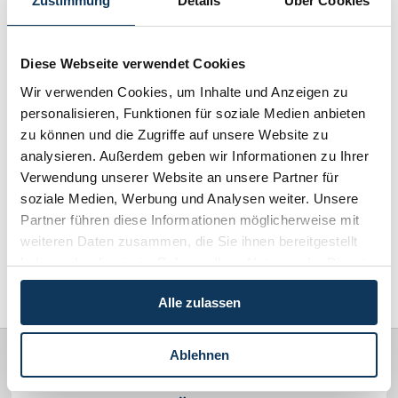
Zustimmung
Details
Über Cookies
Schenkung von Immobilien
Checklisten: Haus-, Wohnungs- und
Immobilienrecht / Mietrecht / Ferienwohnungen (268)
Grundstückkauf
Diese Webseite verwendet Cookies
Checkliste: Immobilienertragssteuer
Skirecht / Sportrecht (103)
Wir verwenden Cookies, um Inhalte und Anzeigen zu
Checkliste: Mietvertrag
personalisieren, Funktionen für soziale Medien anbieten
Checkliste: GmbH-Gründung
zu können und die Zugriffe auf unsere Website zu
Wirtschaftsrecht / Gesellschaftsrecht (382)
Checkliste: Gewerbeanm. durch jur.
analysieren. Außerdem geben wir Informationen zu Ihrer
Person
Verwendung unserer Website an unsere Partner für
Schadenersatz / Schmerzensgeld / Gewährleistung (417)
soziale Medien, Werbung und Analysen weiter. Unsere
Kontakt
Partner führen diese Informationen möglicherweise mit
Familienrecht / Eherecht / Erbrecht (169)
weiteren Daten zusammen, die Sie ihnen bereitgestellt
haben oder die sie im Rahmen Ihrer Nutzung der Dienste
Sonstiges (478)
gesammelt haben.
Alle zulassen
Ablehnen
Rechtsanwälte