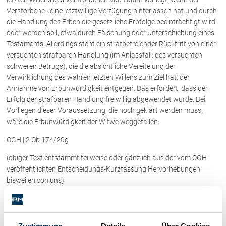
Rechtsnews
Verstorbene keine letztwillige Verfügung hinterlassen hat und durch
die Handlung des Erben die gesetzliche Erbfolge beeinträchtigt wird
oder werden soll, etwa durch Fälschung oder Unterschiebung eines
Testaments. Allerdings steht ein strafbefreiender Rücktritt von einer
Publikationen
versuchten strafbaren Handlung (im Anlassfall: des versuchten
Paragraphen & Mehr
schweren Betrugs), die die absichtliche Vereitelung der
Verwirklichung des wahren letzten Willens zum Ziel hat, der
Medien
Annahme von Erbunwürdigkeit entgegen. Das erfordert, dass der
Vorarlberg Online
Erfolg der strafbaren Handlung freiwillig abgewendet wurde. Bei
NOVUM
Vorliegen dieser Voraussetzung, die noch geklärt werden muss,
Fachliteratur
wäre die Erbunwürdigkeit der Witwe weggefallen.
OGH | 2 Ob 174/20g
FAQ
(obiger Text entstammt teilweise oder gänzlich aus der vom OGH
veröffentlichten Entscheidungs-Kurzfassung Hervorhebungen
Unternehmensnachfolge in der
bisweilen von uns)
Familie
Wichtige Vertragsklauseln bei Kauf-
und Übergabeverträgen
Kategorien:
Familienrecht / Eherecht / Erbrecht
Check dein Recht/Erbrecht
Kategorien