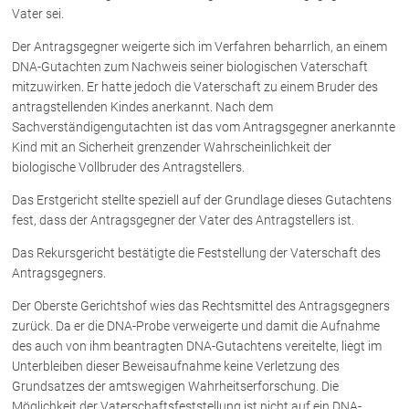
Vater sei.
Der Antragsgegner weigerte sich im Verfahren beharrlich, an einem
Über uns
DNA-Gutachten zum Nachweis seiner biologischen Vaterschaft
Kanzleiteam
mitzuwirken. Er hatte jedoch die Vaterschaft zu einem Bruder des
antragstellenden Kindes anerkannt. Nach dem
Netzwerk
Sachverständigengutachten ist das vom Antragsgegner anerkannte
Download
Kind mit an Sicherheit grenzender Wahrscheinlichkeit der
Die Österreichischen Rechtsanwälte
biologische Vollbruder des Antragstellers.
Das Erstgericht stellte speziell auf der Grundlage dieses Gutachtens
fest, dass der Antragsgegner der Vater des Antragstellers ist.
Anwälte
Das Rekursgericht bestätigte die Feststellung der Vaterschaft des
Dr. Stefan Müller
Antragsgegners.
Dr. Petra Piccolruaz
Mag. Patrick Piccolruaz
Der Oberste Gerichtshof wies das Rechtsmittel des Antragsgegners
zurück. Da er die DNA-Probe verweigerte und damit die Aufnahme
Dr. Roland Piccolruaz †
des auch von ihm beantragten DNA-Gutachtens vereitelte, liegt im
Mag. Raphaela Klotz
Unterbleiben dieser Beweisaufnahme keine Verletzung des
Grundsatzes der amtswegigen Wahrheitserforschung. Die
Möglichkeit der Vaterschaftsfeststellung ist nicht auf ein DNA-