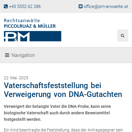
+43 5552 62 286
office@pm-anwaelte.at
Start
Fachgebiete
Gesellschaftsrecht, Wirtschaftsrecht
Gesellschaftsgründung &
Navigation
Beteiligungen
Unternehmensnachfolge
Gewerberecht, Betriebsanlagenrecht
22. Mai. 2023
Immobilienrecht, Bauträgerrecht
Vaterschaftsfeststellung bei
Ferienimmobilien in Vorarlberg
Verweigerung von DNA-Gutachten
Erbrecht
Verweigert der belangte Vater die DNA-Probe, kann seine
Familienrecht und Scheidungen
biologische Vaterschaft auch durch andere Beweismittel
Prozessführung und
Schiedsgerichtsbarkeit
festgestellt werden.
Skiunfälle in Österreich
Ein Kind beantragte die Feststellung, dass der Antragsgegner sein