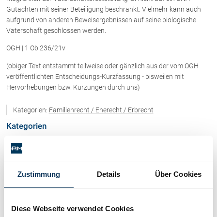
Rechtsnews
Gutachten mit seiner Beteiligung beschränkt. Vielmehr kann auch
aufgrund von anderen Beweisergebnissen auf seine biologische
Vaterschaft geschlossen werden.
Publikationen
OGH | 1 Ob 236/21v
Paragraphen & Mehr
(obiger Text entstammt teilweise oder gänzlich aus der vom OGH
Medien
veröffentlichten Entscheidungs-Kurzfassung - bisweilen mit
Hervorhebungen bzw. Kürzungen durch uns)
Vorarlberg Online
NOVUM
Kategorien:
Familienrecht / Eherecht / Erbrecht
Fachliteratur
Kategorien
FAQ
Immobilienrecht / Mietrecht / Ferienwohnungen (268)
Unternehmensnachfolge in der
Familie
Zustimmung
Details
Über Cookies
Skirecht / Sportrecht (103)
Wichtige Vertragsklauseln bei Kauf-
und Übergabeverträgen
Wirtschaftsrecht / Gesellschaftsrecht (382)
Check dein Recht/Erbrecht
Diese Webseite verwendet Cookies