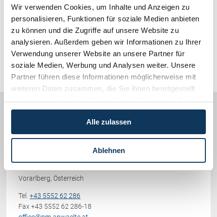
Schenkung von Immobilien
Wir verwenden Cookies, um Inhalte und Anzeigen zu
Schadenersatz / Schmerzensgeld / Gewährleistung (417)
Checklisten: Haus-, Wohnungs- und
personalisieren, Funktionen für soziale Medien anbieten
Grundstückkauf
zu können und die Zugriffe auf unsere Website zu
Checkliste: Immobilienertragssteuer
Familienrecht / Eherecht / Erbrecht (169)
analysieren. Außerdem geben wir Informationen zu Ihrer
Checkliste: Mietvertrag
Verwendung unserer Website an unsere Partner für
soziale Medien, Werbung und Analysen weiter. Unsere
Checkliste: GmbH-Gründung
Sonstiges (478)
Partner führen diese Informationen möglicherweise mit
Checkliste: Gewerbeanm. durch jur.
Person
weiteren Daten zusammen, die Sie ihnen bereitgestellt
haben oder die sie im Rahmen Ihrer Nutzung der Dienste
gesammelt haben.
Kontakt
Alle zulassen
Rechtsanwälte
PICCOLRUAZ & MÜLLER
Ablehnen
Werdenbergerstraße 38
6700 Bludenz
Vorarlberg, Österreich
Tel.
+43 5552 62 286
Fax +43 5552 62 286-18
office@pm-anwaelte.at