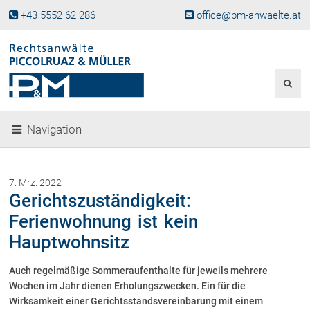
+43 5552 62 286
office@pm-anwaelte.at
Start
Fachgebiete
Gesellschaftsrecht, Wirtschaftsrecht
Gesellschaftsgründung &
Navigation
Beteiligungen
Unternehmensnachfolge
Gewerberecht, Betriebsanlagenrecht
7. Mrz. 2022
Immobilienrecht, Bauträgerrecht
Gerichtszuständigkeit:
Ferienimmobilien in Vorarlberg
Ferienwohnung ist kein
Erbrecht
Hauptwohnsitz
Familienrecht und Scheidungen
Prozessführung und
Auch regelmäßige Sommeraufenthalte für jeweils mehrere
Schiedsgerichtsbarkeit
Wochen im Jahr dienen Erholungszwecken. Ein für die
Skiunfälle in Österreich
Wirksamkeit einer Gerichtsstandsvereinbarung mit einem