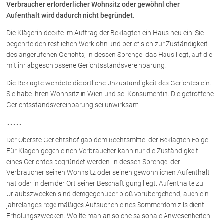
Verbraucher erforderlicher Wohnsitz oder gewöhnlicher
Aufenthalt wird dadurch nicht begründet.
Über uns
Die Klägerin deckte im Auftrag der Beklagten ein Haus neu ein. Sie
begehrte den restlichen Werklohn und berief sich zur Zuständigkeit
Kanzleiteam
des angerufenen Gerichts, in dessen Sprengel das Haus liegt, auf die
Netzwerk
mit ihr abgeschlossene Gerichtsstandsvereinbarung.
Download
Die Beklagte wendete die örtliche Unzuständigkeit des Gerichtes ein.
Die Österreichischen Rechtsanwälte
Sie habe ihren Wohnsitz in Wien und sei Konsumentin. Die getroffene
Gerichtsstandsvereinbarung sei unwirksam.
Anwälte
..........
Dr. Stefan Müller
Der Oberste Gerichtshof gab dem Rechtsmittel der Beklagten Folge.
Dr. Petra Piccolruaz
Für Klagen gegen einen Verbraucher kann nur die Zuständigkeit
eines Gerichtes begründet werden, in dessen Sprengel der
Mag. Patrick Piccolruaz
Verbraucher seinen Wohnsitz oder seinen gewöhnlichen Aufenthalt
Dr. Roland Piccolruaz †
hat oder in dem der Ort seiner Beschäftigung liegt. Aufenthalte zu
Mag. Raphaela Klotz
Urlaubszwecken sind demgegenüber bloß vorübergehend; auch ein
jahrelanges regelmäßiges Aufsuchen eines Sommerdomizils dient
Erholungszwecken. Wollte man an solche saisonale Anwesenheiten