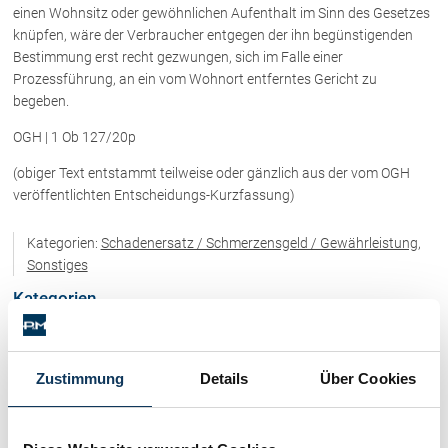
Rechtsnews
einen Wohnsitz oder gewöhnlichen Aufenthalt im Sinn des Gesetzes
knüpfen, wäre der Verbraucher entgegen der ihn begünstigenden
Bestimmung erst recht gezwungen, sich im Falle einer
Prozessführung, an ein vom Wohnort entferntes Gericht zu
Publikationen
begeben.
Paragraphen & Mehr
OGH | 1 Ob 127/20p
Medien
(obiger Text entstammt teilweise oder gänzlich aus der vom OGH
Vorarlberg Online
veröffentlichten Entscheidungs-Kurzfassung)
NOVUM
Fachliteratur
Kategorien:
Schadenersatz / Schmerzensgeld / Gewährleistung
,
Sonstiges
Kategorien
FAQ
Unternehmensnachfolge in der
Immobilienrecht / Mietrecht / Ferienwohnungen (268)
Familie
Zustimmung
Details
Über Cookies
Wichtige Vertragsklauseln bei Kauf-
und Übergabeverträgen
Skirecht / Sportrecht (103)
Check dein Recht/Erbrecht