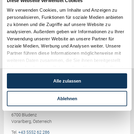
Diese Webseite verwendet Cookies
Schenkung von Immobilien
Wirtschaftsrecht / Gesellschaftsrecht (382)
Wir verwenden Cookies, um Inhalte und Anzeigen zu
Checklisten: Haus-, Wohnungs- und
Grundstückkauf
personalisieren, Funktionen für soziale Medien anbieten
Schadenersatz / Schmerzensgeld / Gewährleistung (417)
Checkliste: Immobilienertragssteuer
zu können und die Zugriffe auf unsere Website zu
analysieren. Außerdem geben wir Informationen zu Ihrer
Checkliste: Mietvertrag
Familienrecht / Eherecht / Erbrecht (169)
Verwendung unserer Website an unsere Partner für
Checkliste: GmbH-Gründung
soziale Medien, Werbung und Analysen weiter. Unsere
Checkliste: Gewerbeanm. durch jur.
Sonstiges (478)
Partner führen diese Informationen möglicherweise mit
Person
weiteren Daten zusammen, die Sie ihnen bereitgestellt
haben oder die sie im Rahmen Ihrer Nutzung der Dienste
Kontakt
gesammelt haben.
Alle zulassen
Rechtsanwälte
PICCOLRUAZ & MÜLLER
Ablehnen
Werdenbergerstraße 38
6700 Bludenz
Vorarlberg, Österreich
Tel.
+43 5552 62 286