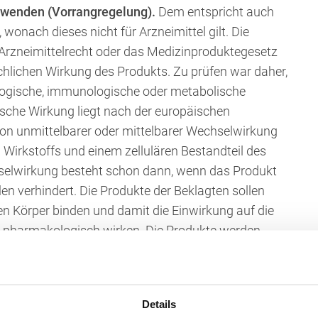
wenden (Vorrangregelung).
Dem entspricht auch
nach dieses nicht für Arzneimittel gilt. Die
 Arzneimittelrecht oder das Medizinproduktegesetz
ächlichen Wirkung des Produkts. Zu prüfen war daher,
logische, immunologische oder metabolische
sche Wirkung liegt nach der europäischen
on unmittelbarer oder mittelbarer Wechselwirkung
Wirkstoffs und einem zellulären Bestandteil des
hselwirkung besteht schon dann, wenn das Produkt
len verhindert. Die Produkte der Beklagten sollen
n Körper binden und damit die Einwirkung auf die
nn pharmakologisch wirken. Die Produkte werden
s solche zu beurteilen und unterliegen nicht den
 gegen das Medizinproduktegesetz gestützte
stattzugeben ist aber den auf das Arzneimittelrecht
Details