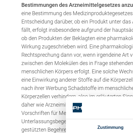
Bestimmungen des Arzneimittelgesetzes anzu
eine Bestimmung des Medizinproduktegesetzes, wo
Entscheidung darüber, ob ein Produkt unter das
fällt, erfolgt insbesondere aufgrund der haupts
ob den Produkten der Beklagten eine pharmako
Wirkung zugeschrieben wird. Eine pharmakologi
Rechtsprechung dann vor, wenn irgendeine Art v
zwischen den Molekülen des in Frage stehenden 
menschlichen Körpers erfolgt. Eine solche Wec
eine Einwirkung anderer Stoffe auf die Körperzel
nach ihrer Werbung Schadstoffe im menschliche
Körperzellen verhindern, also im erläuterten Si
daher wie Arzneimittel beworben, sind folglich al
Vorschriften für Medizinprodukte. Auf Verstöße
Unterlassungsbegehren müssen daher scheitern, 
Zustimmung
gestützten Begehren.