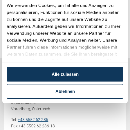
Schenkung von Immobilien
Wir verwenden Cookies, um Inhalte und Anzeigen zu
Checklisten: Haus-, Wohnungs- und
Schadenersatz / Schmerzensgeld / Gewährleistung (417)
personalisieren, Funktionen für soziale Medien anbieten
Grundstückkauf
zu können und die Zugriffe auf unsere Website zu
Checkliste: Immobilienertragssteuer
analysieren. Außerdem geben wir Informationen zu Ihrer
Familienrecht / Eherecht / Erbrecht (169)
Checkliste: Mietvertrag
Verwendung unserer Website an unsere Partner für
Checkliste: GmbH-Gründung
soziale Medien, Werbung und Analysen weiter. Unsere
Sonstiges (478)
Partner führen diese Informationen möglicherweise mit
Checkliste: Gewerbeanm. durch jur.
Person
weiteren Daten zusammen, die Sie ihnen bereitgestellt
haben oder die sie im Rahmen Ihrer Nutzung der Dienste
gesammelt haben.
Kontakt
Alle zulassen
Rechtsanwälte
PICCOLRUAZ & MÜLLER
Ablehnen
Werdenbergerstraße 38
6700 Bludenz
Vorarlberg, Österreich
Tel.
+43 5552 62 286
Fax +43 5552 62 286-18