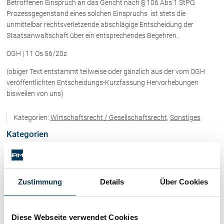
Betroffenen Einspruch an das Gericht nach § 106 Abs 1 StPO.
Rechtsnews
Prozessgegenstand eines solchen Einspruchs ist stets die
unmittelbar rechtsverletzende abschlägige Entscheidung der
Staatsanwaltschaft über ein entsprechendes Begehren.
Publikationen
OGH | 11 Os 56/20z
Paragraphen & Mehr
(obiger Text entstammt teilweise oder gänzlich aus der vom OGH
Medien
veröffentlichten Entscheidungs-Kurzfassung Hervorhebungen
Vorarlberg Online
bisweilen von uns)
NOVUM
Kategorien:
Wirtschaftsrecht / Gesellschaftsrecht
,
Sonstiges
Fachliteratur
Kategorien
FAQ
Immobilienrecht / Mietrecht / Ferienwohnungen (268)
Unternehmensnachfolge in der
Familie
Zustimmung
Details
Über Cookies
Skirecht / Sportrecht (103)
Wichtige Vertragsklauseln bei Kauf-
und Übergabeverträgen
Check dein Recht/Erbrecht
Wirtschaftsrecht / Gesellschaftsrecht (382)
Diese Webseite verwendet Cookies