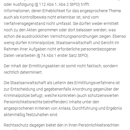
oder Ausfolgung (§ 112 Abs 1, Abs 2 StPO) trifft.
Informationen, deren Erheblichkeit für das angesprochene Thema
Über uns
auch als Kontrollbeweis nicht erkennbar ist, sind vom
Verfahrensgegenstand nicht umfasst. Sie dürfen weder ermittelt
Kanzleiteam
noch zu den Akten genommen oder dort belassen werden, was
Netzwerk
schon die ausdrücklichen Vernichtungsanordnungen zeigen. Ebenso
Download
wenig dürfen Kriminalpolizei, Staatsanwaltschaft und Gericht im
Rahmen ihrer Aufgaben nicht erforderliche personenbezogener
Die Österreichischen Rechtsanwälte
Daten verarbeiten (§ 74 Abs 1 erster Satz StPO).
Der Inhalt der Ermittlungsakten ist somit nicht faktisch, sondern
Anwälte
rechtlich determiniert.
Dr. Stefan Müller
Die Staatsanwaltschaft als Leiterin des Ermittlungsverfahrens ist
zur Entscheidung und gegebenenfalls Anordnung gegenüber der
Dr. Petra Piccolruaz
Kriminalpolizei befugt, welche konkreten (auch schützenswerten
Mag. Patrick Piccolruaz
Persönlichkeitsrechte betreffenden) Inhalte unter den
Dr. Roland Piccolruaz †
angesprochenen Kriterien von Anlass, Durchführung und Ergebnis
Mag. Raphaela Klotz
aktenmäßig festzuhalten sind.
Rechtsschutz dagegen bietet den in ihren Persönlichkeitsrechten