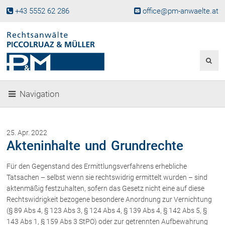
+43 5552 62 286
office@pm-anwaelte.at
Start
Fachgebiete
Gesellschaftsrecht, Wirtschaftsrecht
Gesellschaftsgründung &
Navigation
Beteiligungen
Unternehmensnachfolge
Gewerberecht, Betriebsanlagenrecht
25. Apr. 2022
Immobilienrecht, Bauträgerrecht
Akteninhalte und Grundrechte
Ferienimmobilien in Vorarlberg
Für den Gegenstand des Ermittlungsverfahrens erhebliche
Erbrecht
Tatsachen – selbst wenn sie rechtswidrig ermittelt wurden – sind
Familienrecht und Scheidungen
aktenmäßig festzuhalten, sofern das Gesetz nicht eine auf diese
Prozessführung und
Rechtswidrigkeit bezogene besondere Anordnung zur Vernichtung
Schiedsgerichtsbarkeit
(§ 89 Abs 4, § 123 Abs 3, § 124 Abs 4, § 139 Abs 4, § 142 Abs 5, §
Skiunfälle in Österreich
143 Abs 1, § 159 Abs 3 StPO) oder zur getrennten Aufbewahrung