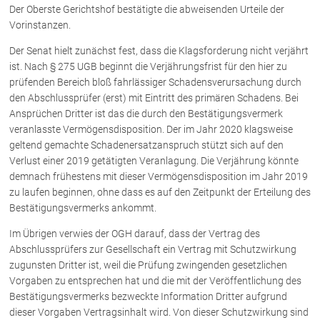
Rechtsnews
Der Oberste Gerichtshof bestätigte die abweisenden Urteile der
Vorinstanzen.
Der Senat hielt zunächst fest, dass die Klagsforderung nicht verjährt
Publikationen
ist. Nach § 275 UGB beginnt die Verjährungsfrist für den hier zu
prüfenden Bereich bloß fahrlässiger Schadensverursachung durch
Paragraphen & Mehr
den Abschlussprüfer (erst) mit Eintritt des primären Schadens. Bei
Medien
Ansprüchen Dritter ist das die durch den Bestätigungsvermerk
veranlasste Vermögensdisposition. Der im Jahr 2020 klagsweise
Vorarlberg Online
geltend gemachte Schadenersatzanspruch stützt sich auf den
NOVUM
Verlust einer 2019 getätigten Veranlagung. Die Verjährung könnte
Fachliteratur
demnach frühestens mit dieser Vermögensdisposition im Jahr 2019
zu laufen beginnen, ohne dass es auf den Zeitpunkt der Erteilung des
Bestätigungsvermerks ankommt.
FAQ
Im Übrigen verwies der OGH darauf, dass der Vertrag des
Unternehmensnachfolge in der
Abschlussprüfers zur Gesellschaft ein Vertrag mit Schutzwirkung
Familie
zugunsten Dritter ist, weil die Prüfung zwingenden gesetzlichen
Wichtige Vertragsklauseln bei Kauf-
Vorgaben zu entsprechen hat und die mit der Veröffentlichung des
und Übergabeverträgen
Bestätigungsvermerks bezweckte Information Dritter aufgrund
Check dein Recht/Erbrecht
dieser Vorgaben Vertragsinhalt wird. Von dieser Schutzwirkung sind