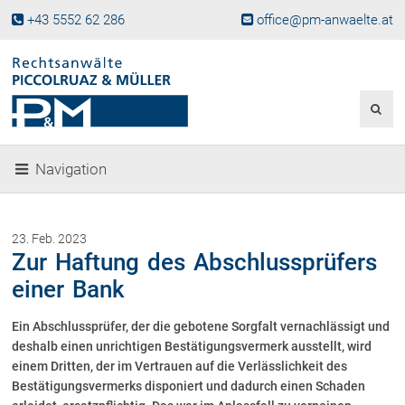
+43 5552 62 286
office@pm-anwaelte.at
Start
Fachgebiete
Gesellschaftsrecht, Wirtschaftsrecht
Gesellschaftsgründung &
Navigation
Beteiligungen
Unternehmensnachfolge
Gewerberecht, Betriebsanlagenrecht
23. Feb. 2023
Immobilienrecht, Bauträgerrecht
Zur Haftung des Abschlussprüfers
Ferienimmobilien in Vorarlberg
einer Bank
Erbrecht
Ein Abschlussprüfer, der die gebotene Sorgfalt vernachlässigt und
Familienrecht und Scheidungen
deshalb einen unrichtigen Bestätigungsvermerk ausstellt, wird
Prozessführung und
Schiedsgerichtsbarkeit
einem Dritten, der im Vertrauen auf die Verlässlichkeit des
Bestätigungsvermerks disponiert und dadurch einen Schaden
Skiunfälle in Österreich