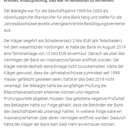
erleidet, ersatzpflichtig. Das war im Anlassfall zu verneinen.
Der Beklagte war für die Geschäftsjahre 1999 bis 2005 als
Über uns
Abschlussprüfer/Bankprüfer für eine Bank tätig und stellte für die
Jahresabschlüsse jeweils uneingeschränkte Bestätigungsvermerke
Kanzleiteam
aus.
Netzwerk
Der Kläger begehrt als Schadenersatz 2 Mio EUR (als Teilschaden)
Download
mit dem wesentlichen Vorbringen, er habe der Bank im August 2019
Die Österreichischen Rechtsanwälte
eine Termineinlage von 13 Mio EUR anvertraut. Danach sei über das
Vermögen der Bank ein Insolvenzverfahren eröffnet worden. Der
Kläger werde deshalb seine Einlage nicht zurückerhalten. Hätte der
Anwälte
Kläger gewusst, dass die Jahresabschlüsse zumindest seit 1999
massiv gefälscht gewesen seien, hätte er das Geld 2019 nicht
Dr. Stefan Müller
veranlagt. Der Beklagte hätte bei sorgfältiger Prüfung die
Dr. Petra Piccolruaz
Bilanzmalversationen erkennen können und negative
Mag. Patrick Piccolruaz
Prüfungsurteile abgeben müssen. Das gebotene negative Prüfurteil
des Beklagten hätte zur Folge gehabt, dass die Behörden der Bank
Dr. Roland Piccolruaz †
den Geschäftsbetrieb untersagt hätten. In weiterer Folge wäre ein
Mag. Raphaela Klotz
Insolvenzverfahren über deren Vermögen eröffnet worden. Dadurch
hätte der Kläger der Bank kein Geld mehr anvertrauen können.