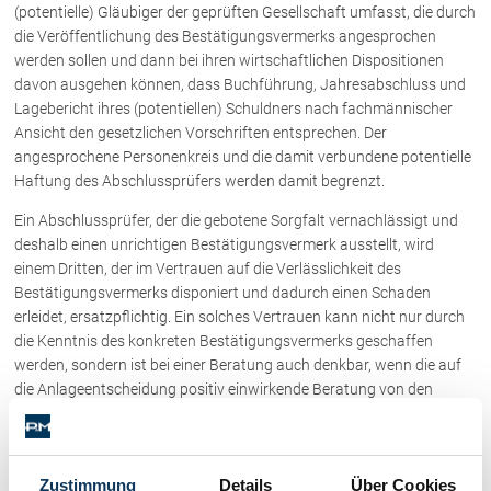
Schenkung von Immobilien
(potentielle) Gläubiger der geprüften Gesellschaft umfasst, die durch
die Veröffentlichung des Bestätigungsvermerks angesprochen
Checklisten: Haus-, Wohnungs- und
Grundstückkauf
werden sollen und dann bei ihren wirtschaftlichen Dispositionen
davon ausgehen können, dass Buchführung, Jahresabschluss und
Checkliste: Immobilienertragssteuer
Lagebericht ihres (potentiellen) Schuldners nach fachmännischer
Checkliste: Mietvertrag
Ansicht den gesetzlichen Vorschriften entsprechen. Der
Checkliste: GmbH-Gründung
angesprochene Personenkreis und die damit verbundene potentielle
Checkliste: Gewerbeanm. durch jur.
Haftung des Abschlussprüfers werden damit begrenzt.
Person
Ein Abschlussprüfer, der die gebotene Sorgfalt vernachlässigt und
deshalb einen unrichtigen Bestätigungsvermerk ausstellt, wird
einem Dritten, der im Vertrauen auf die Verlässlichkeit des
Kontakt
Bestätigungsvermerks disponiert und dadurch einen Schaden
erleidet, ersatzpflichtig. Ein solches Vertrauen kann nicht nur durch
die Kenntnis des konkreten Bestätigungsvermerks geschaffen
werden, sondern ist bei einer Beratung auch denkbar, wenn die auf
die Anlageentscheidung positiv einwirkende Beratung von den
erteilten Bestätigungsvermerken beeinflusst war. Dies setzt aber
voraus, dass der Berater die Bestätigungsvermerke gekannt oder
sonst von deren Erteilung erfahren hat. Der Geschädigte kann sich
Zustimmung
Details
Über Cookies
auch auf eine solche mittelbare (indirekte) Kenntnis vom