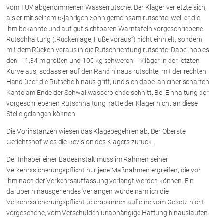
vom TÜV abgenommenen Wasserrutsche. Der Kläger verletzte sich,
als er mit seinem 6‑jährigen Sohn gemeinsam rutschte, weil er die
Über uns
ihm bekannte und auf gut sichtbaren Warntafeln vorgeschriebene
Rutschhaltung („Rückenlage, Füße voraus“) nicht einhielt, sondern
Kanzleiteam
mit dem Rücken voraus in die Rutschrichtung rutschte. Dabei hob es
Netzwerk
den – 1,84 m großen und 100 kg schweren – Kläger in der letzten
Download
Kurve aus, sodass er auf den Rand hinaus rutschte, mit der rechten
Hand über die Rutsche hinaus griff, und sich dabei an einer scharfen
Die Österreichischen Rechtsanwälte
Kante am Ende der Schwallwasserblende schnitt. Bei Einhaltung der
vorgeschriebenen Rutschhaltung hätte der Kläger nicht an diese
Stelle gelangen können.
Anwälte
Die Vorinstanzen wiesen das Klagebegehren ab. Der Oberste
Dr. Stefan Müller
Gerichtshof wies die Revision des Klägers zurück.
Dr. Petra Piccolruaz
Der Inhaber einer Badeanstalt muss im Rahmen seiner
Mag. Patrick Piccolruaz
Verkehrssicherungspflicht nur jene Maßnahmen ergreifen, die von
Dr. Roland Piccolruaz †
ihm nach der Verkehrsauffassung verlangt werden können. Ein
Mag. Raphaela Klotz
darüber hinausgehendes Verlangen würde nämlich die
Verkehrssicherungspflicht überspannen auf eine vom Gesetz nicht
vorgesehene, vom Verschulden unabhängige Haftung hinauslaufen.