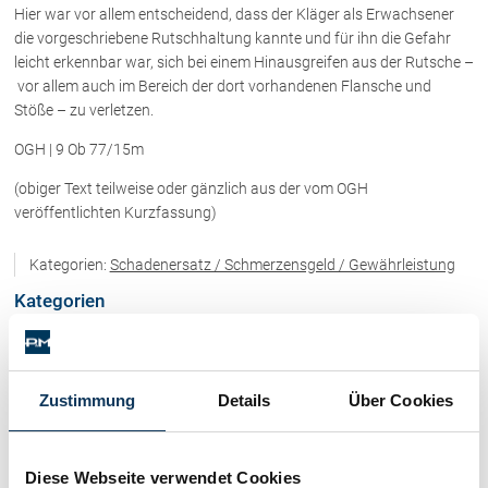
Rechtsnews
Hier war vor allem entscheidend, dass der Kläger als Erwachsener
die vorgeschriebene Rutschhaltung kannte und für ihn die Gefahr
leicht erkennbar war, sich bei einem Hinausgreifen aus der Rutsche –
vor allem auch im Bereich der dort vorhandenen Flansche und
Publikationen
Stöße – zu verletzen.
Paragraphen & Mehr
OGH | 9 Ob 77/15m
Medien
(obiger Text teilweise oder gänzlich aus der vom OGH
Vorarlberg Online
veröffentlichten Kurzfassung)
NOVUM
Fachliteratur
Kategorien:
Schadenersatz / Schmerzensgeld / Gewährleistung
Kategorien
FAQ
Immobilienrecht / Mietrecht / Ferienwohnungen (268)
Unternehmensnachfolge in der
Familie
Zustimmung
Details
Über Cookies
Wichtige Vertragsklauseln bei Kauf-
Skirecht / Sportrecht (103)
und Übergabeverträgen
Check dein Recht/Erbrecht
Diese Webseite verwendet Cookies
Wirtschaftsrecht / Gesellschaftsrecht (382)