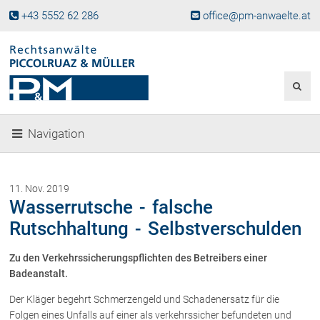
+43 5552 62 286
office@pm-anwaelte.at
Start
Fachgebiete
Gesellschaftsrecht, Wirtschaftsrecht
Gesellschaftsgründung &
Navigation
Beteiligungen
Unternehmensnachfolge
Gewerberecht, Betriebsanlagenrecht
11. Nov. 2019
Immobilienrecht, Bauträgerrecht
Wasserrutsche - falsche
Ferienimmobilien in Vorarlberg
Rutschhaltung - Selbstverschulden
Erbrecht
Zu den Verkehrssicherungspflichten des Betreibers einer
Familienrecht und Scheidungen
Badeanstalt.
Prozessführung und
Schiedsgerichtsbarkeit
Der Kläger begehrt Schmerzengeld und Schadenersatz für die
Skiunfälle in Österreich
Folgen eines Unfalls auf einer als verkehrssicher befundeten und