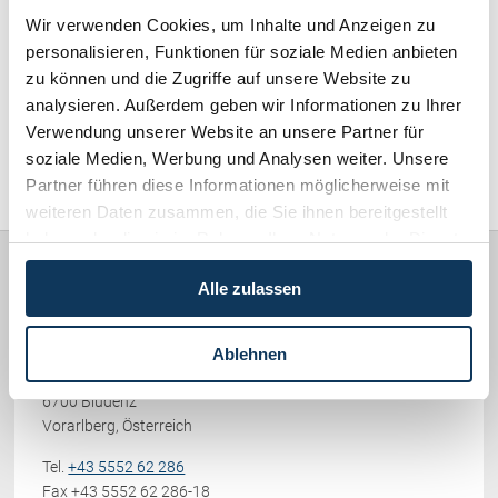
Schenkung von Immobilien
Wir verwenden Cookies, um Inhalte und Anzeigen zu
Checklisten: Haus-, Wohnungs- und
personalisieren, Funktionen für soziale Medien anbieten
Schadenersatz / Schmerzensgeld / Gewährleistung (417)
Grundstückkauf
zu können und die Zugriffe auf unsere Website zu
Checkliste: Immobilienertragssteuer
analysieren. Außerdem geben wir Informationen zu Ihrer
Familienrecht / Eherecht / Erbrecht (169)
Checkliste: Mietvertrag
Verwendung unserer Website an unsere Partner für
Checkliste: GmbH-Gründung
soziale Medien, Werbung und Analysen weiter. Unsere
Sonstiges (478)
Checkliste: Gewerbeanm. durch jur.
Partner führen diese Informationen möglicherweise mit
Person
weiteren Daten zusammen, die Sie ihnen bereitgestellt
haben oder die sie im Rahmen Ihrer Nutzung der Dienste
gesammelt haben.
Kontakt
Alle zulassen
Rechtsanwälte
PICCOLRUAZ & MÜLLER
Ablehnen
Werdenbergerstraße 38
6700 Bludenz
Vorarlberg, Österreich
Tel.
+43 5552 62 286
Fax +43 5552 62 286-18