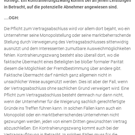
vorliegt. Ein Kontrahierungszwang kommt bei all jenen Leistungen
in Betracht, auf die potenzielle Abnehmer angewiesen sind.
Über uns
....OGH:
Kanzleiteam
Die Pflicht zum Vertragsabschluss wird vor allem dort bejaht, wo ein
Unternehmer seine Monopolstellung oder seine marktbeherrschende
Netzwerk
Stellung durch Verweigerung des Vertragsabschlusses sittenwidrig
Download
ausnützt und dem Interessenten zumutbare Ausweichmöglichkeiten
Die Österreichischen Rechtsanwälte
fehlen. Kontrahierungszwang besteht also überall dort, wo die
faktische Übermacht eines Beteiligten bei bloßer formaler Parität
diesem die Möglichkeit der Fremdbestimmung über andere gibt.
Anwälte
Faktische Übermacht darf nämlich ganz allgemein nicht in
unsachlicher Weise ausgenützt werden. Dies ist aber der Fall, wenn
Dr. Stefan Müller
der Vertragsabschluss ohne sachlichen Grund verweigert wird. Eine
Dr. Petra Piccolruaz
Pflicht zum Vertragsabschluss besteht demnach nur dann nicht,
Mag. Patrick Piccolruaz
wenn der Unternehmer für die Weigerung sachlich gerechtfertigte
Gründe ins Treffen führen kann. In solchen Fällen kann auch ein
Dr. Roland Piccolruaz †
Monopolist oder ein marktbeherrschendes Unternehmen nicht
Mag. Raphaela Klotz
gezwungen werden, jeden von einem Dritten gewünschten Vertrag
abzuschließen. Ein Kontrahierungszwang kommt auch bei der
Vertragsauflösung in Betracht. In solchen Fällen muss für die