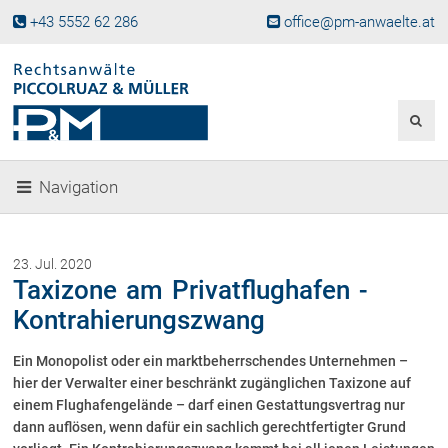
+43 5552 62 286
office@pm-anwaelte.at
Start
Fachgebiete
Gesellschaftsrecht, Wirtschaftsrecht
Gesellschaftsgründung &
Navigation
Beteiligungen
Unternehmensnachfolge
Gewerberecht, Betriebsanlagenrecht
23. Jul. 2020
Immobilienrecht, Bauträgerrecht
Taxizone am Privatflughafen -
Ferienimmobilien in Vorarlberg
Kontrahierungszwang
Erbrecht
Ein Monopolist oder ein marktbeherrschendes Unternehmen –
Familienrecht und Scheidungen
hier der Verwalter einer beschränkt zugänglichen Taxizone auf
Prozessführung und
Schiedsgerichtsbarkeit
einem Flughafengelände – darf einen Gestattungsvertrag nur
dann auflösen, wenn dafür ein sachlich gerechtfertigter Grund
Skiunfälle in Österreich