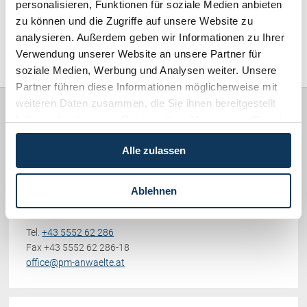
personalisieren, Funktionen für soziale Medien anbieten
Schenkung von Immobilien
Familienrecht / Eherecht / Erbrecht (169)
zu können und die Zugriffe auf unsere Website zu
Checklisten: Haus-, Wohnungs- und
Grundstückkauf
analysieren. Außerdem geben wir Informationen zu Ihrer
Sonstiges (478)
Verwendung unserer Website an unsere Partner für
Checkliste: Immobilienertragssteuer
soziale Medien, Werbung und Analysen weiter. Unsere
Checkliste: Mietvertrag
Partner führen diese Informationen möglicherweise mit
Checkliste: GmbH-Gründung
weiteren Daten zusammen, die Sie ihnen bereitgestellt
Checkliste: Gewerbeanm. durch jur.
haben oder die sie im Rahmen Ihrer Nutzung der Dienste
Person
Rechtsanwälte
gesammelt haben.
PICCOLRUAZ & MÜLLER
Alle zulassen
Kontakt
Werdenbergerstraße 38
Ablehnen
6700 Bludenz
Vorarlberg, Österreich
Tel.
+43 5552 62 286
Fax +43 5552 62 286-18
office@pm-anwaelte.at