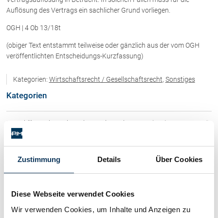
Rechtsnews
Auflösung des Vertrags ein sachlicher Grund vorliegen.
OGH | 4 Ob 13/18t
Publikationen
(obiger Text entstammt teilweise oder gänzlich aus der vom OGH
veröffentlichten Entscheidungs-Kurzfassung)
Paragraphen & Mehr
Medien
Kategorien:
Wirtschaftsrecht / Gesellschaftsrecht
,
Sonstiges
Vorarlberg Online
Kategorien
NOVUM
Fachliteratur
Immobilienrecht / Mietrecht / Ferienwohnungen (268)
Skirecht / Sportrecht (103)
FAQ
Zustimmung
Details
Über Cookies
Unternehmensnachfolge in der
Familie
Wirtschaftsrecht / Gesellschaftsrecht (382)
Wichtige Vertragsklauseln bei Kauf-
Diese Webseite verwendet Cookies
und Übergabeverträgen
Schadenersatz / Schmerzensgeld / Gewährleistung (417)
Check dein Recht/Erbrecht
Wir verwenden Cookies, um Inhalte und Anzeigen zu