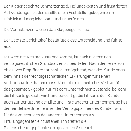
Rechtsnews
Der Kläger begehrte Schmerzengeld, Heilungskosten und frustrierten
Aufwendungen; zudem stellte er ein Feststellungsbegehren im
Hinblick auf mögliche Spät- und Dauerfolgen.
Publikationen
Die Vorinstanzen wiesen das Klagebegehren ab.
Paragraphen & Mehr
Der Oberste Gerichtshof bestätigte diese Entscheidung und führte
Medien
aus:
Vorarlberg Online
Mit wem der Vertrag zustande kommt, ist nach allgemeinen
NOVUM
vertragsrechtlichen Grundsätzen zu beurteilen. Nach der Lehre vom
Fachliteratur
objektiven Empfängerhorizont ist maßgebend, wen der Kunde nach
dem Inhalt der rechtsgeschäftlichen Erklärungen für seinen
Vertragspartner halten muss. Kommt ein einheitlicher Vertrag für
das gesamte Skigebiet nur mit dem Unternehmen zustande, bei dem
FAQ
die Liftkarte gekauft wird, und berechtigt die Liftkarte den Kunden
Unternehmensnachfolge in der
auch zur Benützung der Lifte und Piste anderer Unternehmen, so hat
Familie
der handelnde Unternehmer, der Vertragspartner des Kunden wird,
Wichtige Vertragsklauseln bei Kauf-
für das Verschulden der anderen Unternehmen als
und Übergabeverträgen
Erfüllungsgehilfen einzustehen. Ihn treffen die
Check dein Recht/Erbrecht
Pistensicherungspflichten im gesamten Skigebiet.