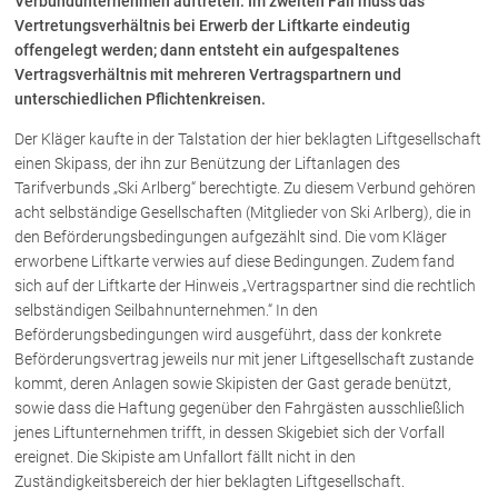
Verbundunternehmen auftreten. Im zweiten Fall muss das
Vertretungsverhältnis bei Erwerb der Liftkarte eindeutig
offengelegt werden; dann entsteht ein aufgespaltenes
Über uns
Vertragsverhältnis mit mehreren Vertragspartnern und
unterschiedlichen Pflichtenkreisen.
Kanzleiteam
Netzwerk
Der Kläger kaufte in der Talstation der hier beklagten Liftgesellschaft
Download
einen Skipass, der ihn zur Benützung der Liftanlagen des
Tarifverbunds „Ski Arlberg“ berechtigte. Zu diesem Verbund gehören
Die Österreichischen Rechtsanwälte
acht selbständige Gesellschaften (Mitglieder von Ski Arlberg), die in
den Beförderungsbedingungen aufgezählt sind. Die vom Kläger
erworbene Liftkarte verwies auf diese Bedingungen. Zudem fand
Anwälte
sich auf der Liftkarte der Hinweis „Vertragspartner sind die rechtlich
selbständigen Seilbahnunternehmen.“ In den
Dr. Stefan Müller
Beförderungsbedingungen wird ausgeführt, dass der konkrete
Dr. Petra Piccolruaz
Beförderungsvertrag jeweils nur mit jener Liftgesellschaft zustande
Mag. Patrick Piccolruaz
kommt, deren Anlagen sowie Skipisten der Gast gerade benützt,
Dr. Roland Piccolruaz †
sowie dass die Haftung gegenüber den Fahrgästen ausschließlich
jenes Liftunternehmen trifft, in dessen Skigebiet sich der Vorfall
Mag. Raphaela Klotz
ereignet. Die Skipiste am Unfallort fällt nicht in den
Zuständigkeitsbereich der hier beklagten Liftgesellschaft.