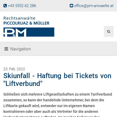
+43 5552 62 286
office@pm-anwaelte.at
Start
Fachgebiete
Gesellschaftsrecht, Wirtschaftsrecht
Gesellschaftsgründung &
Navigation
Beteiligungen
Unternehmensnachfolge
Gewerberecht, Betriebsanlagenrecht
23. Feb. 2022
Immobilienrecht, Bauträgerrecht
Skiunfall - Haftung bei Tickets von
Ferienimmobilien in Vorarlberg
"Liftverbund"
Erbrecht
Schließen sich mehrere Liftgesellschaften zu einem Tarifverbund
Familienrecht und Scheidungen
zusammen, so kann der handelnde Unternehmer, bei dem die
Prozessführung und
Schiedsgerichtsbarkeit
Liftkarte gekauft wird, entweder nur im eigenen Namen
kontrahieren oder aber auch als Vertreter für die anderen
Skiunfälle in Österreich