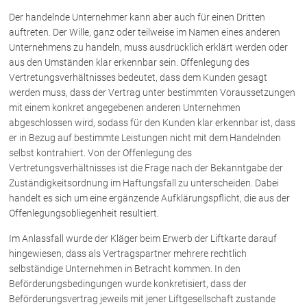
Schenkung von Immobilien
Der handelnde Unternehmer kann aber auch für einen Dritten
Checklisten: Haus-, Wohnungs- und
auftreten. Der Wille, ganz oder teilweise im Namen eines anderen
Grundstückkauf
Unternehmens zu handeln, muss ausdrücklich erklärt werden oder
Checkliste: Immobilienertragssteuer
aus den Umständen klar erkennbar sein. Offenlegung des
Checkliste: Mietvertrag
Vertretungsverhältnisses bedeutet, dass dem Kunden gesagt
Checkliste: GmbH-Gründung
werden muss, dass der Vertrag unter bestimmten Voraussetzungen
mit einem konkret angegebenen anderen Unternehmen
Checkliste: Gewerbeanm. durch jur.
Person
abgeschlossen wird, sodass für den Kunden klar erkennbar ist, dass
er in Bezug auf bestimmte Leistungen nicht mit dem Handelnden
selbst kontrahiert. Von der Offenlegung des
Vertretungsverhältnisses ist die Frage nach der Bekanntgabe der
Kontakt
Zuständigkeitsordnung im Haftungsfall zu unterscheiden. Dabei
handelt es sich um eine ergänzende Aufklärungspflicht, die aus der
Offenlegungsobliegenheit resultiert.
Im Anlassfall wurde der Kläger beim Erwerb der Liftkarte darauf
hingewiesen, dass als Vertragspartner mehrere rechtlich
selbständige Unternehmen in Betracht kommen. In den
Beförderungsbedingungen wurde konkretisiert, dass der
Beförderungsvertrag jeweils mit jener Liftgesellschaft zustande