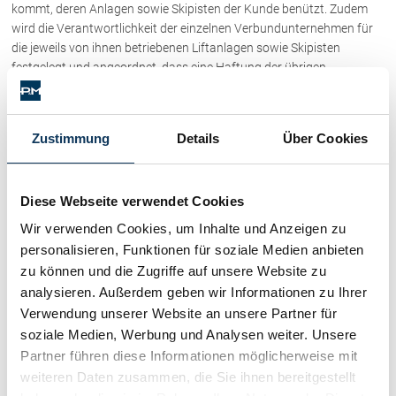
kommt, deren Anlagen sowie Skipisten der Kunde benützt. Zudem
wird die Verantwortlichkeit der einzelnen Verbundunternehmen für
die jeweils von ihnen betriebenen Liftanlagen sowie Skipisten
festgelegt und angeordnet, dass eine Haftung der übrigen
Liftgesellschaften nicht besteht. Damit wurde der Kläger schon bei
Vertragsabschluss darauf hingewiesen, dass die angebotenen
Leistungen von mehreren selbständigen Unternehmen erbracht
Zustimmung
Details
Über Cookies
werden und eine direkte Vertragsbeziehung zum handelnden
Unternehmen nur für dessen eigene Anlagen zustande kommt,
während er für die anderen Verbundunternehmen lediglich als
Diese Webseite verwendet Cookies
Vertreter handelt. Der Kläger wusste damit, dass kein einheitliches
Vertragsverhältnis besteht, sondern dieses auf mehrere konkret
Wir verwenden Cookies, um Inhalte und Anzeigen zu
genannte Gesellschaften als Vertragspartner aufgespalten war.
personalisieren, Funktionen für soziale Medien anbieten
Damit wurde das Vertretungsverhältnis der Beklagten für die
zu können und die Zugriffe auf unsere Website zu
anderen Mitglieder von Ski Arlberg rechtzeitig und ausreichend
analysieren. Außerdem geben wir Informationen zu Ihrer
offengelegt.
Verwendung unserer Website an unsere Partner für
Der Umstand, dass sich die Zuständigkeit der einzelnen
soziale Medien, Werbung und Analysen weiter. Unsere
Verbundunternehmen für die jeweiligen Lifte und Skipisten aus
Partner führen diese Informationen möglicherweise mit
einem internen Zonenplan ergibt, ist für die dargelegte Aufspaltung
weiteren Daten zusammen, die Sie ihnen bereitgestellt
der Vertragsverhältnisse auf die einzelnen Mitglieder von Ski Arlberg