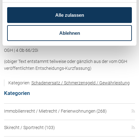
haben oder die sie im Rahmen Ihrer Nutzung der Dienste
nicht schädlich, weil die Bekanntgabe der konkreten Zuständigkeit
gesammelt haben.
von der Offenlegung des Vertretungsverhältnisses zu unterscheiden
Alle zulassen
ist und es für die Durchsetzung der Ansprüche ausreicht, dass die
konkrete Zuständigkeit über entsprechende Nachfrage des Kunden
bekanntgegeben wird. Dass der Kläger eine solche Anfrage an die
Ablehnen
Beklagte gestellt hätte, wurde nicht festgestellt.
OGH | 4 Ob 66/20i
(obiger Text entstammt teilweise oder gänzlich aus der vom OGH
veröffentlichten Entscheidungs-Kurzfassung)
Kategorien:
Schadenersatz / Schmerzensgeld / Gewährleistung
Kategorien
Immobilienrecht / Mietrecht / Ferienwohnungen (268)
Skirecht / Sportrecht (103)